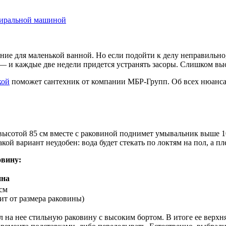
стиральной машиной
ие для маленькой ванной. Но если подойти к делу неправильно,
— и каждые две недели придется устранять засоры. Слишком выс
кой
поможет сантехник от компании МБР-Групп. Об всех нюанса
сотой 85 см вместе с раковиной поднимет умывальник выше 100 
кой вариант неудобен: вода будет стекать по локтям на пол, а пл
вину:
на
 см
сит от размера раковины)
 на нее стильную раковину с высоким бортом. В итоге ее верхня