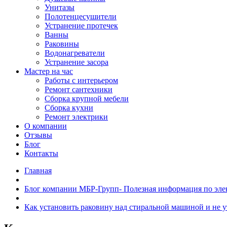
Унитазы
Полотенцесушители
Устранение протечек
Ванны
Раковины
Водонагреватели
Устранение засора
Мастер на час
Работы с интерьером
Ремонт сантехники
Сборка крупной мебели
Сборка кухни
Ремонт электрики
О компании
Отзывы
Блог
Контакты
Главная
Блог компании МБР-Групп- Полезная информация по эле
Как установить раковину над стиральной машиной и не у