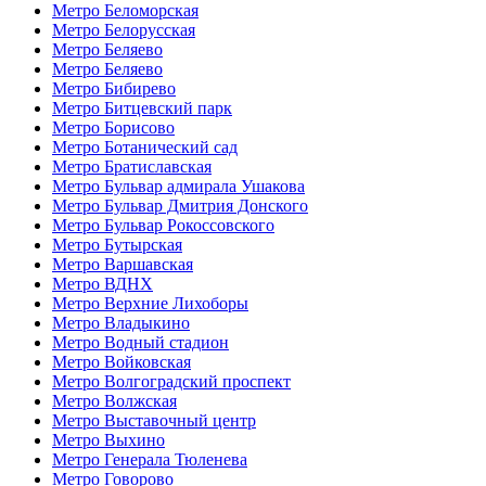
Метро Беломорская
Метро Белорусская
Метро Беляево
Метро Беляево
Метро Бибирево
Метро Битцевский парк
Метро Борисово
Метро Ботанический сад
Метро Братиславская
Метро Бульвар адмирала Ушакова
Метро Бульвар Дмитрия Донского
Метро Бульвар Рокоссовского
Метро Бутырская
Метро Варшавская
Метро ВДНХ
Метро Верхние Лихоборы
Метро Владыкино
Метро Водный стадион
Метро Войковская
Метро Волгоградский проспект
Метро Волжская
Метро Выставочный центр
Метро Выхино
Метро Генерала Тюленева
Метро Говорово