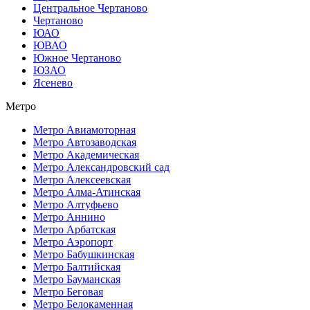
Центральное Чертаново
Чертаново
ЮАО
ЮВАО
Южное Чертаново
ЮЗАО
Ясенево
Метро
Метро Авиамоторная
Метро Автозаводская
Метро Академическая
Метро Александровский сад
Метро Алексеевская
Метро Алма-Атинская
Метро Алтуфьево
Метро Аннино
Метро Арбатская
Метро Аэропорт
Метро Бабушкинская
Метро Балтийская
Метро Бауманская
Метро Беговая
Метро Белокаменная