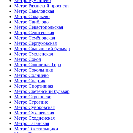
Метро Румянцево
Метро Рязанский проспект
Метро Савёловская
Метро Саларьево
Метро Свиблово
Метро Севастопольская
Метро Селигерская
Метро Семёновская
Метро Серпуховская
Метро Славянский бульвар
Метро Смоленская
Метро Сокол
Метро Соколиная Гора
Метро Сокольники
Метро Солнцево
Метро Спартак
Метро Спортивная
Метро Сретенский бульвар
Метро Стрешнево
Метро Строгино
Метро Суворовская
Метро Сухаревская
Метро Сходненская
Метро Таганская
Метро Текстильщики