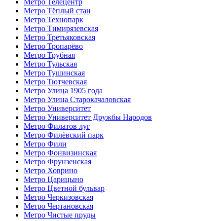
Метро Телецентр
Метро Тёплый стан
Метро Технопарк
Метро Тимирязевская
Метро Третьяковская
Метро Тропарёво
Метро Трубная
Метро Тульская
Метро Тушинская
Метро Тютчевская
Метро Улица 1905 года
Метро Улица Старокачаловская
Метро Университет
Метро Университет Дружбы Народов
Метро Филатов луг
Метро Филёвский парк
Метро Фили
Метро Фонвизинская
Метро Фрунзенская
Метро Ховрино
Метро Царицыно
Метро Цветной бульвар
Метро Черкизовская
Метро Чертановская
Метро Чистые пруды