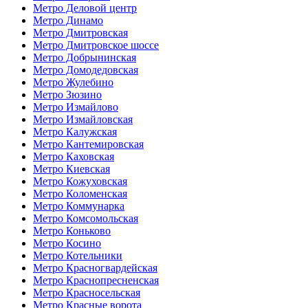
Метро Деловой центр
Метро Динамо
Метро Дмитровская
Метро Дмитровское шоссе
Метро Добрынинская
Метро Домодедовская
Метро Жулебино
Метро Зюзино
Метро Измайлово
Метро Измайловская
Метро Калужская
Метро Кантемировская
Метро Каховская
Метро Киевская
Метро Кожуховская
Метро Коломенская
Метро Коммунарка
Метро Комсомольская
Метро Коньково
Метро Косино
Метро Котельники
Метро Красногвардейская
Метро Краснопресненская
Метро Красносельская
Метро Красные ворота