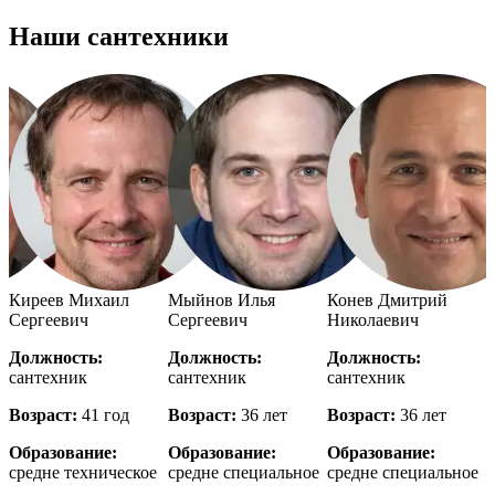
Наши сантехники
й
Киреев Михаил
Мыйнов Илья
Конев Дмитрий
Сергеевич
Сергеевич
Николаевич
Должность:
Должность:
Должность:
сантехник
сантехник
сантехник
с
Возраст:
41 год
Возраст:
36 лет
Возраст:
36 лет
В
Образование:
Образование:
Образование:
е
средне техническое
средне специальное
средне специальное
в