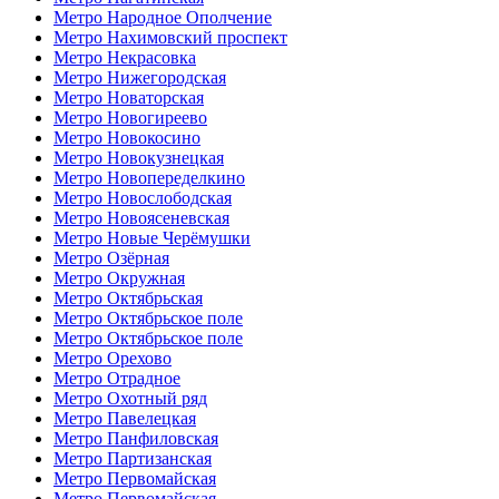
Метро Народное Ополчение
Метро Нахимовский проспект
Метро Некрасовка
Метро Нижегородская
Метро Новаторская
Метро Новогиреево
Метро Новокосино
Метро Новокузнецкая
Метро Новопеределкино
Метро Новослободская
Метро Новоясеневская
Метро Новые Черёмушки
Метро Озёрная
Метро Окружная
Метро Октябрьская
Метро Октябрьское поле
Метро Октябрьское поле
Метро Орехово
Метро Отрадное
Метро Охотный ряд
Метро Павелецкая
Метро Панфиловская
Метро Партизанская
Метро Первомайская
Метро Первомайская