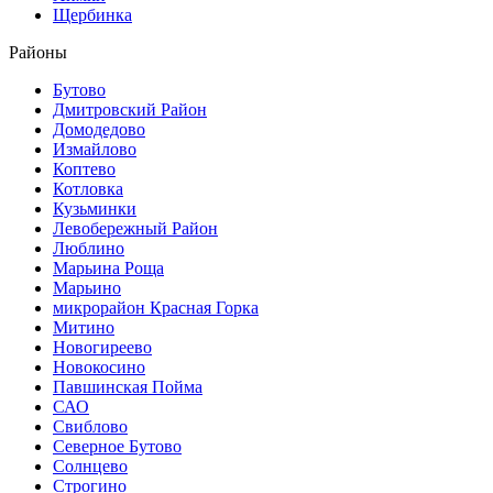
Щербинка
Районы
Бутово
Дмитровский Район
Домодедово
Измайлово
Коптево
Котловка
Кузьминки
Левобережный Район
Люблино
Марьина Роща
Марьино
микрорайон Красная Горка
Митино
Новогиреево
Новокосино
Павшинская Пойма
САО
Свиблово
Северное Бутово
Солнцево
Строгино