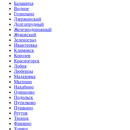
Балашиха
Видное
Голицыно
Дзержинский
Долгопрудный
Железнодорожный
Жуковский
Зеленоград
Ивантеевка
Климовск
Королев
Красногорск
Лобня
Люберцы
Малаховка
Мытищи
Нахабино
Одинцово
Подольск
Путилково
Пушкино
Реутов
Троицк
Фрязино
Химки