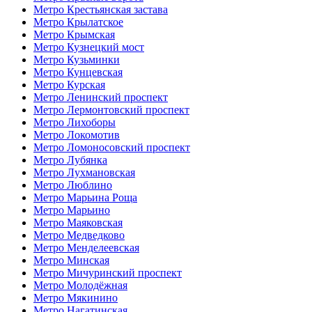
Метро Крестьянская застава
Метро Крылатское
Метро Крымская
Метро Кузнецкий мост
Метро Кузьминки
Метро Кунцевская
Метро Курская
Метро Ленинский проспект
Метро Лермонтовский проспект
Метро Лихоборы
Метро Локомотив
Метро Ломоносовский проспект
Метро Лубянка
Метро Лухмановская
Метро Люблино
Метро Марьина Роща
Метро Марьино
Метро Маяковская
Метро Медведково
Метро Менделеевская
Метро Минская
Метро Мичуринский проспект
Метро Молодёжная
Метро Мякинино
Метро Нагатинская