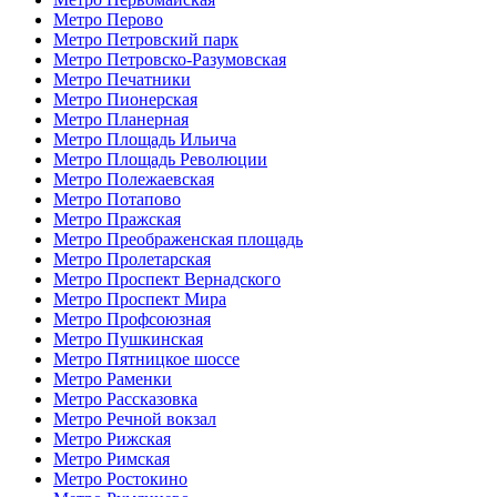
Метро Перово
Метро Петровский парк
Метро Петровско-Разумовская
Метро Печатники
Метро Пионерская
Метро Планерная
Метро Площадь Ильича
Метро Площадь Революции
Метро Полежаевская
Метро Потапово
Метро Пражская
Метро Преображенская площадь
Метро Пролетарская
Метро Проспект Вернадского
Метро Проспект Мира
Метро Профсоюзная
Метро Пушкинская
Метро Пятницкое шоссе
Метро Раменки
Метро Рассказовка
Метро Речной вокзал
Метро Рижская
Метро Римская
Метро Ростокино