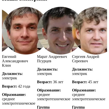
Евгений
Марат Андреевич
Сергеев Андрей
Александрович
Псурцев
Сереевич
Клин
Должность:
Должность:
Должность:
электрик
электрик
э
электрик
Возраст:
36 лет
Возраст:
45 лет
В
Возраст:
42 года
Образование:
Образование:
Образование:
среднее
среднее
с
е
среднее
электротехническое
электротехническое
э
электротехническое
Группа
Группа