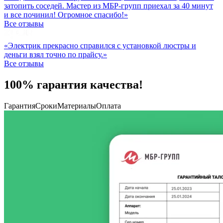
затопить соседей. Мастер из МБР-групп приехал за 40 минут
и все починил! Огромное спасибо!»
Все отзывы
«Электрик прекрасно справился с установкой люстры и
деньги взял точно по прайсу.»
Все отзывы
100% гарантия качества!
Гарантия
Сроки
Материалы
Оплата