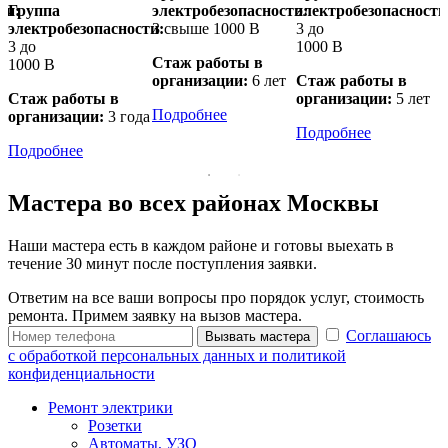
ти:
Группа
электробезопасности:
электробезопасности
э
электробезопасности:
3 свыше 1000 В
3 до
3
3 до
1000 В
1
Стаж работы в
1000 В
организации:
6 лет
Стаж работы в
а
Стаж работы в
организации:
5 лет
о
Подробнее
организации:
3 года
Подробнее
Подробнее
Мастера во всех районах Москвы
Наши мастера есть в каждом районе и готовы выехать в
течение 30 минут после поступления заявки.
Ответим на все ваши вопросы про порядок услуг, стоимость
ремонта. Примем заявку на вызов мастера.
Соглашаюсь
Вызвать мастера
с обработкой персональных данных и политикой
конфиденциальности
Ремонт электрики
Розетки
Автоматы, УЗО