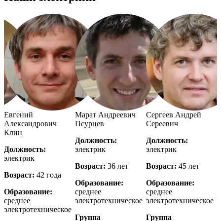
Евгений
Марат Андреевич
Сергеев Андрей
Александрович
Псурцев
Сереевич
Клин
Должность:
Должность:
Должность:
электрик
электрик
э
электрик
Возраст:
36 лет
Возраст:
45 лет
В
Возраст:
42 года
Образование:
Образование:
Образование:
среднее
среднее
с
е
среднее
электротехническое
электротехническое
э
электротехническое
Группа
Группа