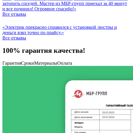
затопить соседей. Мастер из МБР-групп приехал за 40 минут
и все починил! Огромное спасибо!»
Все отзывы
«Электрик прекрасно справился с установкой люстры и
деньги взял точно по прайсу.»
Все отзывы
100% гарантия качества!
Гарантия
Сроки
Материалы
Оплата