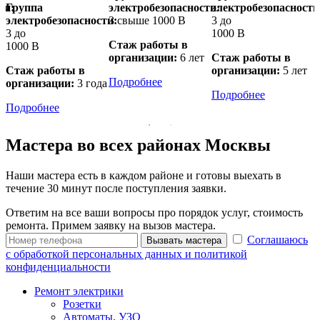
ти:
Группа
электробезопасности:
электробезопасности
э
электробезопасности:
3 свыше 1000 В
3 до
3
3 до
1000 В
1
Стаж работы в
1000 В
организации:
6 лет
Стаж работы в
а
Стаж работы в
организации:
5 лет
о
Подробнее
организации:
3 года
Подробнее
Подробнее
Мастера во всех районах Москвы
Наши мастера есть в каждом районе и готовы выехать в
течение 30 минут после поступления заявки.
Ответим на все ваши вопросы про порядок услуг, стоимость
ремонта. Примем заявку на вызов мастера.
Соглашаюсь
Вызвать мастера
с обработкой персональных данных и политикой
конфиденциальности
Ремонт электрики
Розетки
Автоматы, УЗО