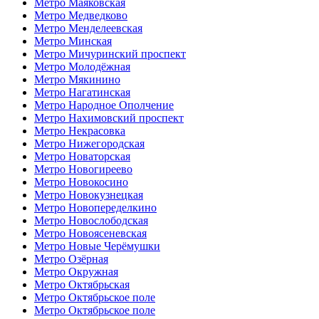
Метро Маяковская
Метро Медведково
Метро Менделеевская
Метро Минская
Метро Мичуринский проспект
Метро Молодёжная
Метро Мякинино
Метро Нагатинская
Метро Народное Ополчение
Метро Нахимовский проспект
Метро Некрасовка
Метро Нижегородская
Метро Новаторская
Метро Новогиреево
Метро Новокосино
Метро Новокузнецкая
Метро Новопеределкино
Метро Новослободская
Метро Новоясеневская
Метро Новые Черёмушки
Метро Озёрная
Метро Окружная
Метро Октябрьская
Метро Октябрьское поле
Метро Октябрьское поле