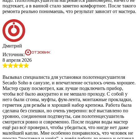
надо. Полотенцесушитель нагревается равномерно, ничего не
подтекает, а в ванной стало заметно комфортнее. После такого
ремонта реально понимаешь, что результат зависит от мастера.
Дмитрий
Источник:
8 апреля 2026
Вызывал специалиста для установки полотенцесушителя
Secado Soho в санузле, и впечатление осталось очень хорошее.
Мастер сразу посмотрел, как лучше подключить прибор,
чтобы всё было аккуратно и не мешало проходу. С собой у
него были сгоны, муфты, фум-лента, монтажные прокладки,
герметик для резьбы и хороший набор крепежа. Работа была
сделана без спешки, но очень уверенно: всё выставлено по
уровню, соединения подтянуты, сам полотенцесушитель
смотрится ровно и современно. После подачи воды мастер
ещё раз всё проверил, чтобы убедиться, что нигде нет даже
малейшей капли. Мне особенно понравилось, что человек не
просто “поставил и ушёл”, а довёл работу до конца и оставил