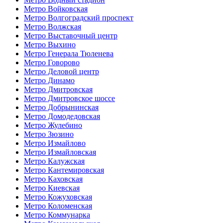
Метро Войковская
Метро Волгоградский проспект
Метро Волжская
Метро Выставочный центр
Метро Выхино
Метро Генерала Тюленева
Метро Говорово
Метро Деловой центр
Метро Динамо
Метро Дмитровская
Метро Дмитровское шоссе
Метро Добрынинская
Метро Домодедовская
Метро Жулебино
Метро Зюзино
Метро Измайлово
Метро Измайловская
Метро Калужская
Метро Кантемировская
Метро Каховская
Метро Киевская
Метро Кожуховская
Метро Коломенская
Метро Коммунарка