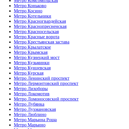
Метро Комсомольская
Метро Коньково
Метро Косино
Метро Котельники
Метро Красногвардейская
Метро Краснопресненская
Метро Красносельская
Метро Красные ворота
Метро Крестьянская застава
Метро Крылатское
Метро Крымская
Метро Кузнецкий мост
Метро Кузьминки
Метро Кунцевская
Метро Курская
Метро Ленинский проспект
Метро Лермонтовский проспект
Метро Лихоборы
Метро Локомотив
Метро Ломоносовский проспект
Метро Лубянка
Метро Лухмановская
Метро Люблино
Метро Марьина Роща
Метро Марьино