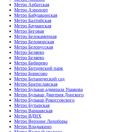
Метро Арбатская
Метро Аэропорт
Метро Бабушкинская
Метро Балтийская
Метро Бауманская
Метро Беговая
Метро Белокаменная
Метро Беломорская
Метро Белорусская
Метро Беляево
Метро Беляево
Метро Бибирево
Метро Битцевский парк
Метро Борисово
Метро Ботанический сад
Метро Братиславская
Метро Бульвар адмирала Ушакова
Метро Бульвар Дмитрия Донского
Метро Бульвар Рокоссовского
Метро Бутырская
Метро Варшавская
Метро ВДНХ
Метро Верхние Лихоборы
Метро Владыкино
Метро Водный стадион