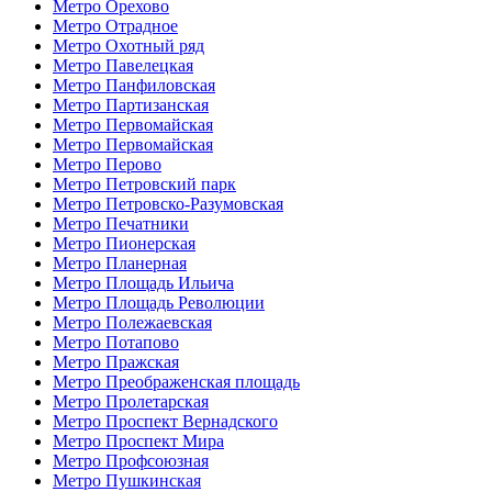
Метро Орехово
Метро Отрадное
Метро Охотный ряд
Метро Павелецкая
Метро Панфиловская
Метро Партизанская
Метро Первомайская
Метро Первомайская
Метро Перово
Метро Петровский парк
Метро Петровско-Разумовская
Метро Печатники
Метро Пионерская
Метро Планерная
Метро Площадь Ильича
Метро Площадь Революции
Метро Полежаевская
Метро Потапово
Метро Пражская
Метро Преображенская площадь
Метро Пролетарская
Метро Проспект Вернадского
Метро Проспект Мира
Метро Профсоюзная
Метро Пушкинская