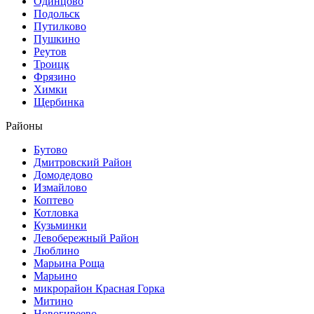
Одинцово
Подольск
Путилково
Пушкино
Реутов
Троицк
Фрязино
Химки
Щербинка
Районы
Бутово
Дмитровский Район
Домодедово
Измайлово
Коптево
Котловка
Кузьминки
Левобережный Район
Люблино
Марьина Роща
Марьино
микрорайон Красная Горка
Митино
Новогиреево