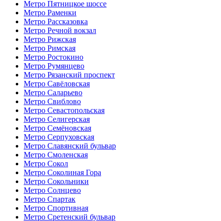
Метро Пятницкое шоссе
Метро Раменки
Метро Рассказовка
Метро Речной вокзал
Метро Рижская
Метро Римская
Метро Ростокино
Метро Румянцево
Метро Рязанский проспект
Метро Савёловская
Метро Саларьево
Метро Свиблово
Метро Севастопольская
Метро Селигерская
Метро Семёновская
Метро Серпуховская
Метро Славянский бульвар
Метро Смоленская
Метро Сокол
Метро Соколиная Гора
Метро Сокольники
Метро Солнцево
Метро Спартак
Метро Спортивная
Метро Сретенский бульвар