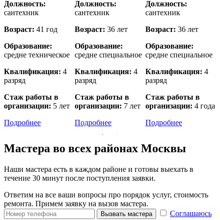
Должность:
Должность:
Должность:
сантехник
сантехник
сантехник
с
Возраст:
41 год
Возраст:
36 лет
Возраст:
36 лет
В
Образование:
Образование:
Образование:
е
средне техническое
средне специальное
средне специальное
в
Квалификация:
4
Квалификация:
4
Квалификация:
4
разряд
разряд
разряд
р
Стаж работы в
Стаж работы в
Стаж работы в
организации:
5 лет
организации:
7 лет
организации:
4 года
о
Подробнее
Подробнее
Подробнее
Мастера во всех районах Москвы
Наши мастера есть в каждом районе и готовы выехать в
течение 30 минут после поступления заявки.
Ответим на все ваши вопросы про порядок услуг, стоимость
ремонта. Примем заявку на вызов мастера.
Соглашаюсь
Вызвать мастера