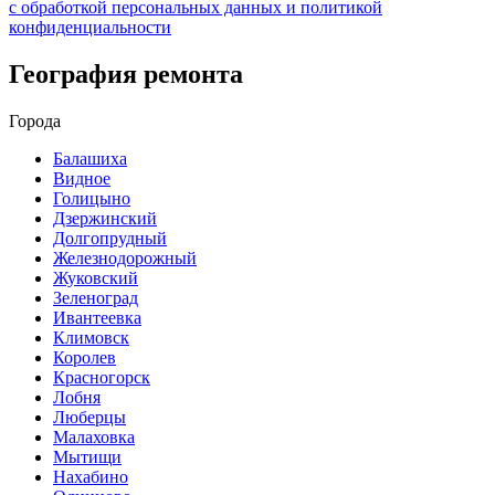
с обработкой персональных данных и политикой
конфиденциальности
География ремонта
Города
Балашиха
Видное
Голицыно
Дзержинский
Долгопрудный
Железнодорожный
Жуковский
Зеленоград
Ивантеевка
Климовск
Королев
Красногорск
Лобня
Люберцы
Малаховка
Мытищи
Нахабино