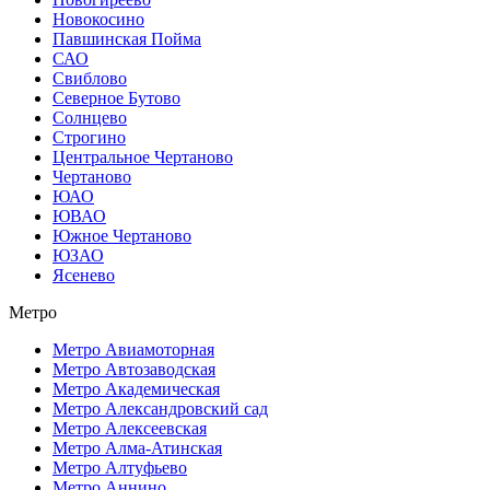
Новокосино
Павшинская Пойма
САО
Свиблово
Северное Бутово
Солнцево
Строгино
Центральное Чертаново
Чертаново
ЮАО
ЮВАО
Южное Чертаново
ЮЗАО
Ясенево
Метро
Метро Авиамоторная
Метро Автозаводская
Метро Академическая
Метро Александровский сад
Метро Алексеевская
Метро Алма-Атинская
Метро Алтуфьево
Метро Аннино