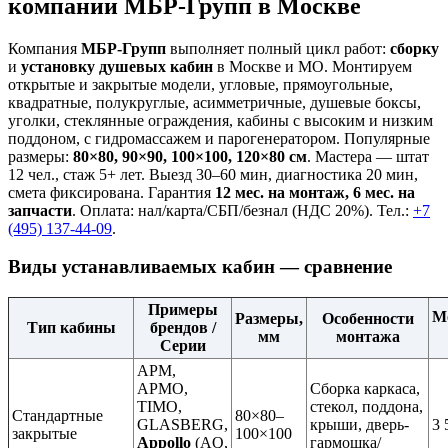
компании МБР-Групп в Москве
Компания
МБР-Групп
выполняет полный цикл работ:
сборку
и
установку душевых кабин
в Москве и МО. Монтируем
открытые и закрытые модели, угловые, прямоугольные,
квадратные, полукруглые, асимметричные, душевые боксы,
уголки, стеклянные ограждения, кабины с высоким и низким
поддоном, с гидромассажем и парогенератором. Популярные
размеры:
80×80, 90×90, 100×100, 120×80 см
. Мастера — штат
12 чел., стаж 5+ лет. Выезд 30–60 мин, диагностика 20 мин,
смета фиксирована. Гарантия
12 мес. на монтаж, 6 мес. на
запчасти
. Оплата: нал/карта/СБП/безнал (НДС 20%). Тел.:
+7
(495) 137-44-09
.
Виды устанавливаемых кабин — сравнение
Примеры
М
Размеры,
Особенности
Тип кабины
брендов /
мм
монтажа
Серии
APM,
APMO,
Сборка каркаса,
TIMO,
стекол, поддона,
Стандартные
80×80–
GLASBERG,
крыши, дверь-
3 
закрытые
100×100
Appollo
(AQ,
гармошка/