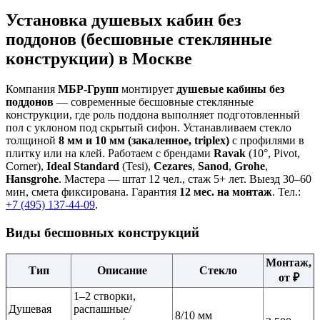
Установка душевых кабин без
поддонов (бесшовные стеклянные
конструкции) в Москве
Компания
МБР-Групп
монтирует
душевые кабины без
поддонов
— современные бесшовные стеклянные
конструкции, где роль поддона выполняет подготовленный
пол с уклоном под скрытый сифон. Устанавливаем стекло
толщиной
8 мм и 10 мм (закаленное, triplex)
с профилями в
плитку или на клей. Работаем с брендами
Ravak
(10°, Pivot,
Corner),
Ideal Standard
(Tesi),
Cezares
,
Sanod
,
Grohe
,
Hansgrohe
. Мастера — штат 12 чел., стаж 5+ лет. Выезд 30–60
мин, смета фиксирована. Гарантия
12 мес. на монтаж
. Тел.:
+7 (495) 137-44-09
.
Виды бесшовных конструкций
Монтаж,
Тип
Описание
Стекло
от ₽
1–2 створки,
Душевая
распашные/
8/10 мм