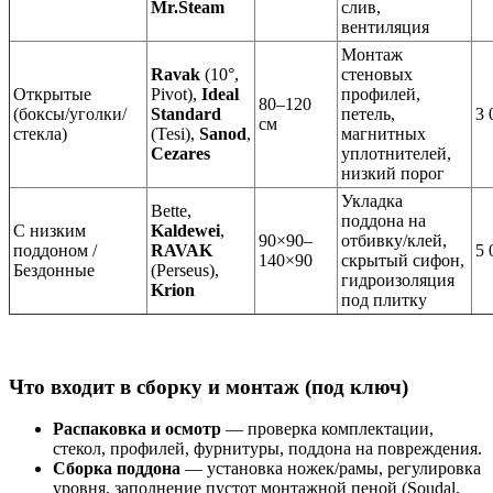
Mr.Steam
слив,
вентиляция
Монтаж
Ravak
(10°,
стеновых
Открытые
Pivot),
Ideal
профилей,
80–120
(боксы/уголки/
Standard
петель,
3 
см
стекла)
(Tesi),
Sanod
,
магнитных
Cezares
уплотнителей,
низкий порог
Укладка
Bette,
поддона на
С низким
Kaldewei
,
90×90–
отбивку/клей,
поддоном /
RAVAK
5 
140×90
скрытый сифон,
Бездонные
(Perseus),
гидроизоляция
Krion
под плитку
Что входит в сборку и монтаж (под ключ)
Распаковка и осмотр
— проверка комплектации,
стекол, профилей, фурнитуры, поддона на повреждения.
Сборка поддона
— установка ножек/рамы, регулировка
уровня, заполнение пустот монтажной пеной (Soudal,