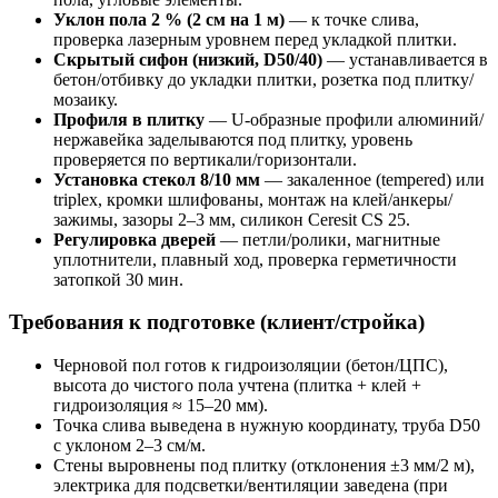
Уклон пола 2 % (2 см на 1 м)
— к точке слива,
проверка лазерным уровнем перед укладкой плитки.
Скрытый сифон (низкий, D50/40)
— устанавливается в
бетон/отбивку до укладки плитки, розетка под плитку/
мозаику.
Профиля в плитку
— U-образные профили алюминий/
нержавейка заделываются под плитку, уровень
проверяется по вертикали/горизонтали.
Установка стекол 8/10 мм
— закаленное (tempered) или
triplex, кромки шлифованы, монтаж на клей/анкеры/
зажимы, зазоры 2–3 мм, силикон Ceresit CS 25.
Регулировка дверей
— петли/ролики, магнитные
уплотнители, плавный ход, проверка герметичности
затопкой 30 мин.
Требования к подготовке (клиент/стройка)
Черновой пол готов к гидроизоляции (бетон/ЦПС),
высота до чистого пола учтена (плитка + клей +
гидроизоляция ≈ 15–20 мм).
Точка слива выведена в нужную координату, труба D50
с уклоном 2–3 см/м.
Стены выровнены под плитку (отклонения ±3 мм/2 м),
электрика для подсветки/вентиляции заведена (при