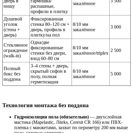
дверь в
гармошка/
3 500
закалённое
нишу
распашные,
профили в плитку
Душевой
Фиксированная
уголок
стенка 80–120 см +
8/10 мм
3 000
(стена +
дверь, профиль в
закалённое
дверь)
плитку/на пол
Одна/две
Стеклянное
фиксированные
8/10 мм
ограждение
2 500
стенки без двери,
закалённое/triplex
(walk-in)
вход 60–80 см
3–4 стены + дверь,
Полный
скрытый сифон в
8/10 мм
бокс без
5 000
полу, полная
закалённое
поддона
герметизация
Технология монтажа без поддона
Гидроизоляция пола (обязательно)
— двухслойная
мастика (Mapelastic, Лiteks, Ceresit CR 166) или ПВХ-
пленка с манжетами, захват по периметру 200 мм выше
пола, угловые элементы.