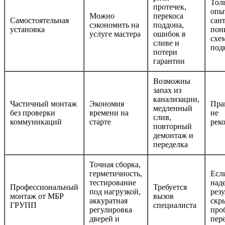
Тол
протечек,
опы
Можно
перекоса
Самостоятельная
сан
сэкономить на
поддона,
установка
пон
услуге мастера
ошибок в
схе
сливе и
под
потери
гарантии
Возможны
запах из
канализации,
Частичный монтаж
Экономия
Пра
медленный
без проверки
времени на
не
слив,
коммуникаций
старте
рек
повторный
демонтаж и
переделка
Точная сборка,
герметичность,
Есл
тестирование
над
Профессиональный
Требуется
под нагрузкой,
резу
монтаж от МБР
вызов
аккуратная
скр
ГРУПП
специалиста
регулировка
про
дверей и
пер