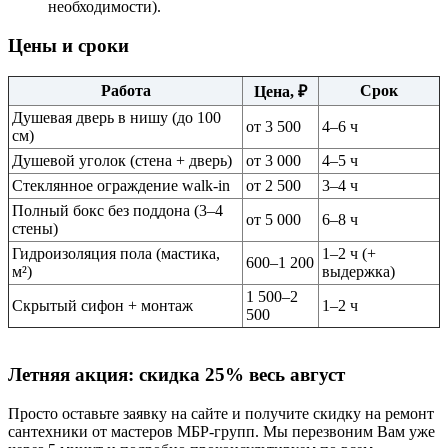
необходимости).
Цены и сроки
Работа
Срок
Цена, ₽
Душевая дверь в нишу (до 100
от 3 500
4–6 ч
см)
Душевой уголок (стена + дверь)
от 3 000
4–5 ч
Стеклянное ограждение walk-in
от 2 500
3–4 ч
Полный бокс без поддона (3–4
от 5 000
6–8 ч
стены)
Гидроизоляция пола (мастика,
1–2 ч (+
600–1 200
м²)
выдержка)
1 500–2
Скрытый сифон + монтаж
1–2 ч
500
Летняя акция:
скидка 25%
весь август
Просто оставьте заявку на сайте и получите скидку на ремонт
сантехники от мастеров МБР-групп. Мы перезвоним Вам уже