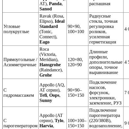
AT),
Panda
,
распашная
Sanod
Ravak (Rosa,
Радиусные
Elipso),
Ideal
стекла, точная
Угловые
Standard
90×90,
регулировка
4 
полукруглые
(Tonic,
100×100
роликов,
Connect),
усиленная
Eago
герметизация
Roca
Длинные
(Victoria,
профили,
Прямоугольные /
Meridian),
120×80,
дополнительные
4 
Асимметричные
Hansgrohe
120×90
опоры, точное
(Raindance),
выравнивание
Grohe
Подключение
Appollo (AQ,
насосов,
С
AT серии),
90×90–
форсунок,
7 
гидромассажем
Tefi
,
Oops
,
150×150
электроники,
Sunny
заземление, РУЗ
Подключение
Appollo (AT
парогенератора
С
серии),
Tylo
,
100×100–
(220/380В),
9 
парогенератором
Harvia
,
150×150
водозаполнение,