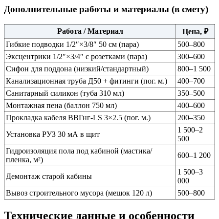
Дополнительные работы и материалы (в смету)
Работа / Материал
Цена, ₽
Гибкие подводки 1/2″×3/8″ 50 см (пара)
500–800
Эксцентрики 1/2″×3/4″ с розетками (пара)
300–600
Сифон для поддона (низкий/стандартный)
800–1 500
Канализационная труба Д50 + фитинги (пог. м.)
400–700
Санитарный силикон (туба 310 мл)
350–500
Монтажная пена (баллон 750 мл)
400–600
Прокладка кабеля ВВГнг-LS 3×2.5 (пог. м.)
200–350
1 500–2
Установка РУЗ 30 мА в щит
500
Гидроизоляция пола под кабиной (мастика/
600–1 200
пленка, м²)
1 500–3
Демонтаж старой кабины
000
Вывоз строительного мусора (мешок 120 л)
500–800
Технические данные и особенности