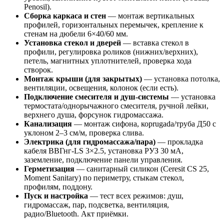
Penosil).
Сборка каркаса и стен
— монтаж вертикальных
профилей, горизонтальных перемычек, крепление к
стенам на дюбели 6×40/60 мм.
Установка стекол и дверей
— вставка стекол в
профили, регулировка роликов (нижних/верхних),
петель, магнитных уплотнителей, проверка хода
створок.
Монтаж крыши (для закрытых)
— установка потолка,
вентиляции, освещения, колонок (если есть).
Подключение смесителя и душ-системы
— установка
термостата/однорычажного смесителя, ручной лейки,
верхнего душа, форсунок гидромассажа.
Канализация
— монтаж сифона, корrugada/труба Д50 с
уклоном 2–3 см/м, проверка слива.
Электрика (для гидромассажа/пара)
— прокладка
кабеля ВВГнг-LS 3×2.5, установка РУЗ 30 мА,
заземление, подключение панели управления.
Герметизация
— санитарный силикон (Ceresit CS 25,
Moment Sanitary) по периметру, стыкам стекол,
профилям, поддону.
Пуск и настройка
— тест всех режимов: душ,
гидромассаж, пар, подсветка, вентиляция,
радио/Bluetooth. Акт приёмки.