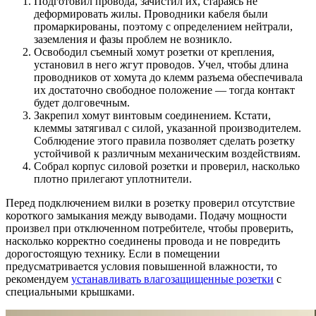
Подготовил провода, зачистил их, стараясь не
деформировать жилы. Проводники кабеля были
промаркированы, поэтому с определением нейтрали,
заземления и фазы проблем не возникло.
Освободил съемный хомут розетки от крепления,
установил в него жгут проводов. Учел, чтобы длина
проводников от хомута до клемм разъема обеспечивала
их достаточно свободное положение ― тогда контакт
будет долговечным.
Закрепил хомут винтовым соединением. Кстати,
клеммы затягивал с силой, указанной производителем.
Соблюдение этого правила позволяет сделать розетку
устойчивой к различным механическим воздействиям.
Собрал корпус силовой розетки и проверил, насколько
плотно прилегают уплотнители.
Перед подключением вилки в розетку проверил отсутствие
короткого замыкания между выводами. Подачу мощности
произвел при отключенном потребителе, чтобы проверить,
насколько корректно соединены провода и не повредить
дорогостоящую технику. Если в помещении
предусматривается условия повышенной влажности, то
рекомендуем
устанавливать влагозащищенные розетки
с
специальными крышками.