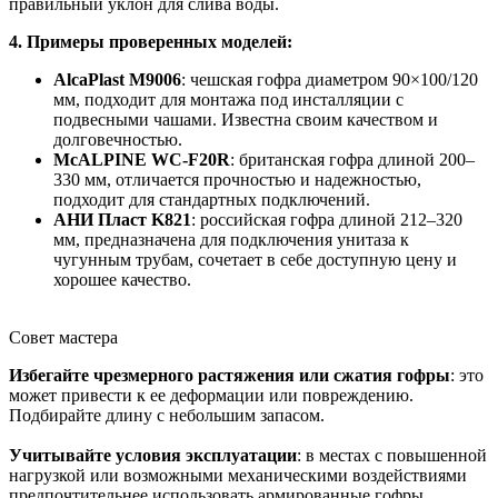
правильный уклон для слива воды.
4. Примеры проверенных моделей:
AlcaPlast M9006
: чешская гофра диаметром 90×100/120
мм, подходит для монтажа под инсталляции с
подвесными чашами. Известна своим качеством и
долговечностью.
McALPINE WC-F20R
: британская гофра длиной 200–
330 мм, отличается прочностью и надежностью,
подходит для стандартных подключений.
АНИ Пласт K821
: российская гофра длиной 212–320
мм, предназначена для подключения унитаза к
чугунным трубам, сочетает в себе доступную цену и
хорошее качество.
Совет мастера
Избегайте чрезмерного растяжения или сжатия гофры
: это
может привести к ее деформации или повреждению.
Подбирайте длину с небольшим запасом.
Учитывайте условия эксплуатации
: в местах с повышенной
нагрузкой или возможными механическими воздействиями
предпочтительнее использовать армированные гофры.