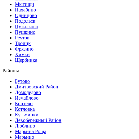
Мытищи
Нахабино
Одинцово
Подольск
Путилково
Пушкино
Реутов
Троицк
Фрязино
Химки
Щербинка
Районы
Бутово
Дмитровский Район
Домодедово
Измайлово
Коптево
Котловка
Кузьминки
Левобережный Район
Люблино
Марьина Роща
Марьино