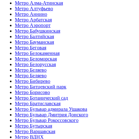
Метро Алма-Атинская
Метро Алтуфьево
Метро Аннино
Метро Арбатская
Метро Аэропорт
Метро Бабушкинская
Метро Балтийская
Метро Бауманская
Метро Беговая
Метро Белокаменная
Метро Беломорская
Метро Белорусская
Метро Беляево
Метро Беляево
Метро Бибирево
Метро Битцевский парк
Метро Борисово
Метро Ботанический сад
Метро Братиславская
Метро Бульвар адмирала Ушакова
Метро Бульвар Дмитрия Донского
Метро Бульвар Рокоссовского
Метро Бутырская
Метро Варшавская
Метро ВДНХ