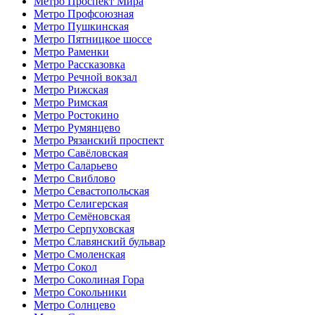
Метро Проспект Мира
Метро Профсоюзная
Метро Пушкинская
Метро Пятницкое шоссе
Метро Раменки
Метро Рассказовка
Метро Речной вокзал
Метро Рижская
Метро Римская
Метро Ростокино
Метро Румянцево
Метро Рязанский проспект
Метро Савёловская
Метро Саларьево
Метро Свиблово
Метро Севастопольская
Метро Селигерская
Метро Семёновская
Метро Серпуховская
Метро Славянский бульвар
Метро Смоленская
Метро Сокол
Метро Соколиная Гора
Метро Сокольники
Метро Солнцево