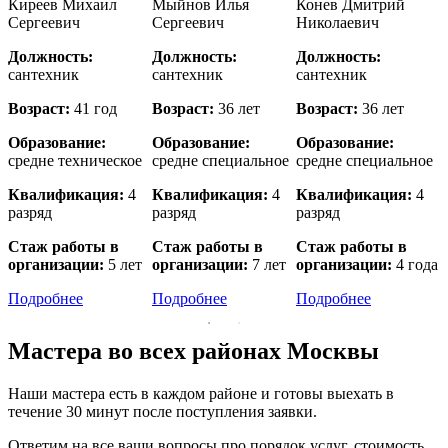
й
Киреев Михаил
Мыйнов Илья
Конев Дмитрий
Сергеевич
Сергеевич
Николаевич
Должность:
Должность:
Должность:
сантехник
сантехник
сантехник
с
Возраст:
41 год
Возраст:
36 лет
Возраст:
36 лет
В
Образование:
Образование:
Образование:
е
средне техническое
средне специальное
средне специальное
в
Квалификация:
4
Квалификация:
4
Квалификация:
4
разряд
разряд
разряд
р
Стаж работы в
Стаж работы в
Стаж работы в
организации:
5 лет
организации:
7 лет
организации:
4 года
о
Подробнее
Подробнее
Подробнее
Мастера во всех районах Москвы
Наши мастера есть в каждом районе и готовы выехать в
течение 30 минут после поступления заявки.
Ответим на все ваши вопросы про порядок услуг, стоимость