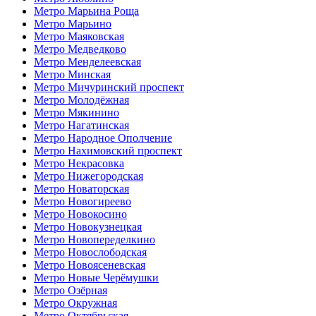
Метро Марьина Роща
Метро Марьино
Метро Маяковская
Метро Медведково
Метро Менделеевская
Метро Минская
Метро Мичуринский проспект
Метро Молодёжная
Метро Мякинино
Метро Нагатинская
Метро Народное Ополчение
Метро Нахимовский проспект
Метро Некрасовка
Метро Нижегородская
Метро Новаторская
Метро Новогиреево
Метро Новокосино
Метро Новокузнецкая
Метро Новопеределкино
Метро Новослободская
Метро Новоясеневская
Метро Новые Черёмушки
Метро Озёрная
Метро Окружная
Метро Октябрьская