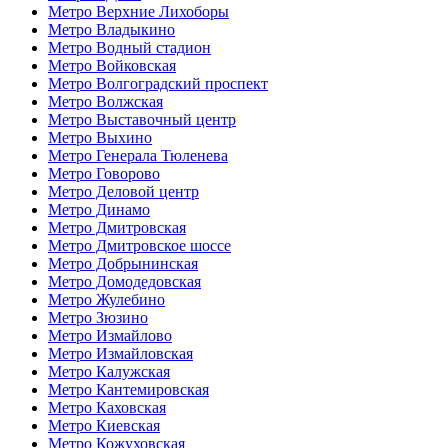
Метро Верхние Лихоборы
Метро Владыкино
Метро Водный стадион
Метро Войковская
Метро Волгоградский проспект
Метро Волжская
Метро Выставочный центр
Метро Выхино
Метро Генерала Тюленева
Метро Говорово
Метро Деловой центр
Метро Динамо
Метро Дмитровская
Метро Дмитровское шоссе
Метро Добрынинская
Метро Домодедовская
Метро Жулебино
Метро Зюзино
Метро Измайлово
Метро Измайловская
Метро Калужская
Метро Кантемировская
Метро Каховская
Метро Киевская
Метро Кожуховская