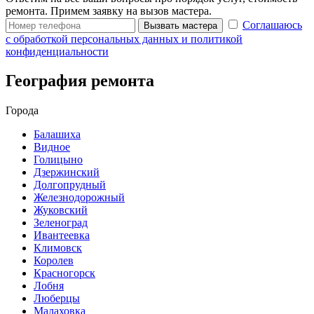
ремонта. Примем заявку на вызов мастера.
Соглашаюсь
Вызвать мастера
с обработкой персональных данных и политикой
конфиденциальности
География ремонта
Города
Балашиха
Видное
Голицыно
Дзержинский
Долгопрудный
Железнодорожный
Жуковский
Зеленоград
Ивантеевка
Климовск
Королев
Красногорск
Лобня
Люберцы
Малаховка