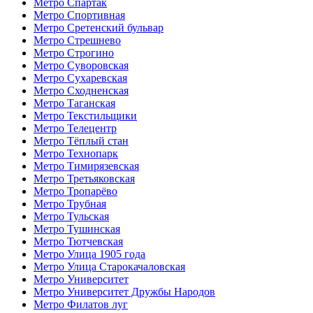
Метро Спартак
Метро Спортивная
Метро Сретенский бульвар
Метро Стрешнево
Метро Строгино
Метро Суворовская
Метро Сухаревская
Метро Сходненская
Метро Таганская
Метро Текстильщики
Метро Телецентр
Метро Тёплый стан
Метро Технопарк
Метро Тимирязевская
Метро Третьяковская
Метро Тропарёво
Метро Трубная
Метро Тульская
Метро Тушинская
Метро Тютчевская
Метро Улица 1905 года
Метро Улица Старокачаловская
Метро Университет
Метро Университет Дружбы Народов
Метро Филатов луг