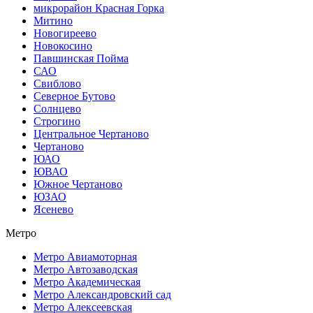
микрорайон Красная Горка
Митино
Новогиреево
Новокосино
Павшинская Пойма
САО
Свиблово
Северное Бутово
Солнцево
Строгино
Центральное Чертаново
Чертаново
ЮАО
ЮВАО
Южное Чертаново
ЮЗАО
Ясенево
Метро
Метро Авиамоторная
Метро Автозаводская
Метро Академическая
Метро Александровский сад
Метро Алексеевская