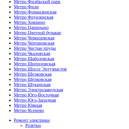
Метро Филёвский парк
Метро Фили
Метро Фонвизинская
Метро Фрунзенская
Метро Ховрино
Метро Царицыно
Метро Цветной бульвар
Метро Черкизовская
Метро Чертановская
Метро Чистые пруды
Метро Чкаловская
Метро Шаболовская
Метро Шипиловская
Метро Шоссе Энтузиастов
Метро Щелковская
Метро Щёлковская
Метро Щукинская
Метро Электрозаводская
Метро Юго-Восточная
Метро Юго-Западная
Метро Южная
Метро Ясенево
Ремонт электрики
Розетки