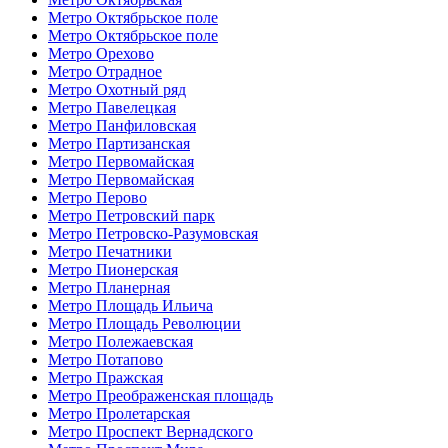
Метро Октябрьское поле
Метро Октябрьское поле
Метро Орехово
Метро Отрадное
Метро Охотный ряд
Метро Павелецкая
Метро Панфиловская
Метро Партизанская
Метро Первомайская
Метро Первомайская
Метро Перово
Метро Петровский парк
Метро Петровско-Разумовская
Метро Печатники
Метро Пионерская
Метро Планерная
Метро Площадь Ильича
Метро Площадь Революции
Метро Полежаевская
Метро Потапово
Метро Пражская
Метро Преображенская площадь
Метро Пролетарская
Метро Проспект Вернадского