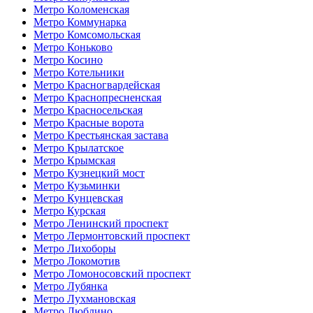
Метро Коломенская
Метро Коммунарка
Метро Комсомольская
Метро Коньково
Метро Косино
Метро Котельники
Метро Красногвардейская
Метро Краснопресненская
Метро Красносельская
Метро Красные ворота
Метро Крестьянская застава
Метро Крылатское
Метро Крымская
Метро Кузнецкий мост
Метро Кузьминки
Метро Кунцевская
Метро Курская
Метро Ленинский проспект
Метро Лермонтовский проспект
Метро Лихоборы
Метро Локомотив
Метро Ломоносовский проспект
Метро Лубянка
Метро Лухмановская
Метро Люблино