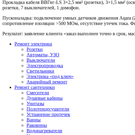
Прокладка кабеля ВВГнг-LS 3×2,5 мм² (розетки), 3×1,5 мм² (осв
розетки, 7 выключателей, 1 домофон.
Пусконаладка: подключение умных датчиков движения Aqara (Zi
сопротивление изоляции >500 МОм, отсутствие утечек тока. Фин
Результат: заявление клиента «заказ выполнен точно в срок, ма
Ремонт электрики
Розетки
Автоматы, УЗО
Выключатели
Электропроводка
Светильники
Электрика «под ключ»
Аварийный ремонт
Ремонт сантехники
Смесители
Душевые кабины
Унитазы
Полотенцесушители
Устранение протечек
Ванны
Раковины
Водонагреватели