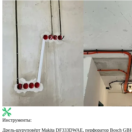
Инструменты:
Дрель-шуруповёрт Makita DF333DWAE, перфоратор Bosch GBH 2-