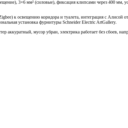
ещение), 3×6 мм² (силовые), фиксация клипсами через 400 мм, ус
gbee) к освещению коридора и туалета, интеграция с Алисой от
альная установка фурнитуры Schneider Electric ArtGallery.
стер аккуратный, мусор убран, электрика работает без сбоев, на