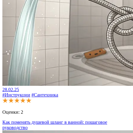
28.02.25
#Инструкции
#Сантехника
Оценки:
2
Как поменять душевой шланг в ванной: пошаговое
руководство