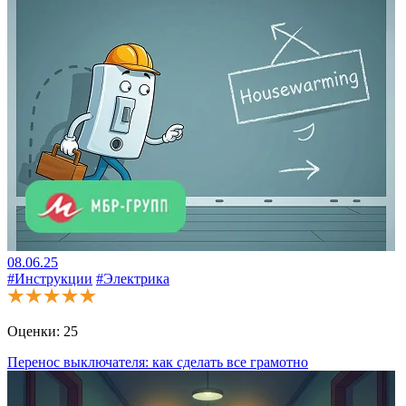
08.06.25
#Инструкции
#Электрика
Оценки:
25
Перенос выключателя: как сделать все грамотно