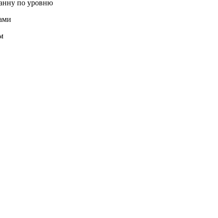
анну по уровню
ами
м