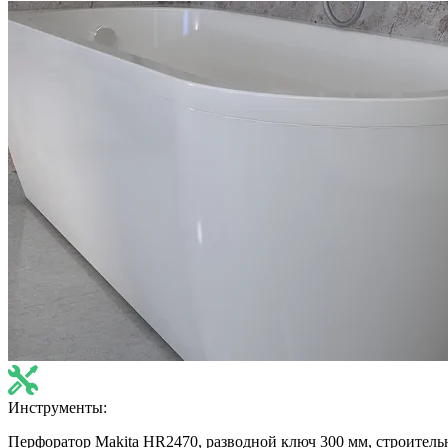
Инструменты:
Перфоратор Makita HR2470, разводной ключ 300 мм, строитель