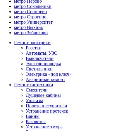
метро Перово
метро Сокольники
метро Солнцево
метро Строгино
метро Университет
метро Выхино
метро Зябликово
Ремонт электрики
Розетки
Автоматы, УЗО
Выключатели
Электропроводка
Светильники
Электрика «под ключ»
Аварийный ремонт
Ремонт сантехники
Смесители
Душевые кабины
Унитазы
Полотенцесушители
Устранение протечек
Ванны
Раковины
Устранение засора