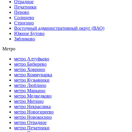
Отрадное
Печатники
Перово
Солнцево
Строгино
Восточный административный округ (ВАО)
Южное Бутово
Зябликово
Метро
метро Алтуфьево
метро Бибирево
метро Ховрино
метро Коммунарка
метро Кузьминки
метро Люблино
метро Марьино
метро Медведково
метро Митино
метро Некрасовка
метро Новогиреево
метро Новокосино
метро Отрадное
метро Печатники