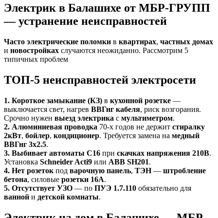
Электрик в Балашихе от МБР-ГРУПП
— устранение неисправностей
Часто электрические поломки
в
квартирах
,
частных домах
и
новостройках
случаются неожиданно. Рассмотрим 5
типичных проблем
ТОП-5 неисправностей электросети
1. Короткое замыкание (КЗ)
в
кухонной розетке
—
выключается свет, нагрев
ВВГнг кабеля
, риск возгорания.
Срочно нужен
выезд электрика
с
мультиметром
.
2. Алюминиевая проводка
70-х годов не держит
стиралку
2кВт
,
бойлер
,
кондиционер
. Требуется замена на
медный
ВВГнг 3х2.5
.
3. Выбивает автоматы
C16
при
скачках напряжения 210В
.
Установка
Schneider Acti9
или
ABB SH201
.
4. Нет розеток
под
варочную панель
,
ТЭН
—
штробление
бетона
, силовые
розетки 16А
.
5. Отсутствует УЗО
— по
ПУЭ 1.7.110
обязательно для
ванной
и
детской комнаты
.
Электрик на дом в Балашихе — МБР-