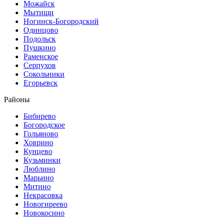
Можайск
Мытищи
Ногинск-Богородский
Одинцово
Подольск
Пушкино
Раменское
Серпухов
Сокольники
Егорьевск
Районы
Бибирево
Богородское
Гольяново
Ховрино
Кунцево
Кузьминки
Люблино
Марьино
Митино
Некрасовка
Новогиреево
Новокосино