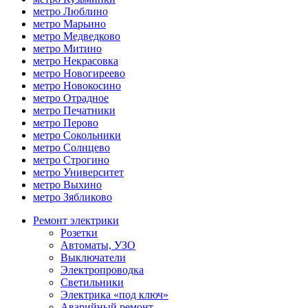
метро Люблино
метро Марьино
метро Медведково
метро Митино
метро Некрасовка
метро Новогиреево
метро Новокосино
метро Отрадное
метро Печатники
метро Перово
метро Сокольники
метро Солнцево
метро Строгино
метро Университет
метро Выхино
метро Зябликово
Ремонт электрики
Розетки
Автоматы, УЗО
Выключатели
Электропроводка
Светильники
Электрика «под ключ»
Аварийный ремонт