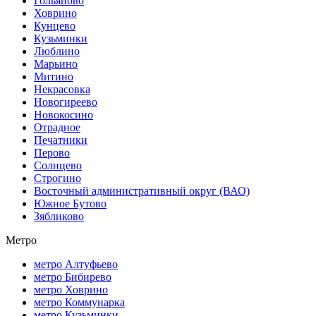
Гольяново
Ховрино
Кунцево
Кузьминки
Люблино
Марьино
Митино
Некрасовка
Новогиреево
Новокосино
Отрадное
Печатники
Перово
Солнцево
Строгино
Восточный административный округ (ВАО)
Южное Бутово
Зябликово
Метро
метро Алтуфьево
метро Бибирево
метро Ховрино
метро Коммунарка
метро Кузьминки