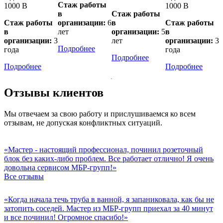
Стаж работы
1000 В
1000 В
в
Стаж работы
Стаж работы
организации:
6
в
Стаж работы
в
лет
организации:
5
в
организации:
3
лет
организации:
3
Подробнее
года
года
Подробнее
Подробнее
Подробнее
Отзывы клиентов
Мы отвечаем за свою работу и прислушиваемся ко всем
отзывам, не допуская конфликтных ситуаций.
«Мастер - настоящий профессионал, починил розеточный
блок без каких-либо проблем. Все работает отлично! Я очень
довольна сервисом МБР-групп!»
Все отзывы
«Когда начала течь труба в ванной, я запаниковала, как бы не
затопить соседей. Мастер из МБР-групп приехал за 40 минут
и все починил! Огромное спасибо!»