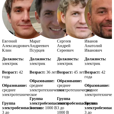
Евгений
Марат
Сергеев
Иванов
Александрович
Андреевич
Андрей
Анатолий
Клин
Псурцев
Сереевич
Иванович
Должность:
Должность:
Должность:
Должность:
электрик
электрик
электрик
электрик
Возраст:
42
Возраст:
36 лет
Возраст:
45 лет
Возраст:
42
года
года
Образование:
Образование:
Образование:
среднее
среднее
Образование:
среднее
электротехническое
электротехническое
среднее
электротехническое
электротехничес
Группа
Группа
Группа
электробезопасности:
электробезопасности:
Группа
электробезопасности:
3 свыше 1000 В
3 до
электробезопас
3 до
1000 В
3 до