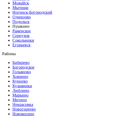
Можайск
Мытищи
Ногинск-Богородский
Одинцово
Подольск
Пушкино
Раменское
Серпухов
Сокольники
Егорьевск
Районы
Бибирево
Богородское
Гольяново
Ховрино
Кунцево
Кузьминки
Люблино
Марьино
Митино
Некрасовка
Новогиреево
Новокосино