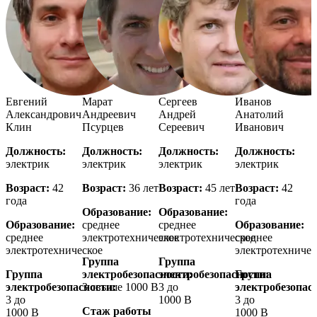
Евгений
Марат
Сергеев
Иванов
Александрович
Андреевич
Андрей
Анатолий
Клин
Псурцев
Сереевич
Иванович
Должность:
Должность:
Должность:
Должность:
электрик
электрик
электрик
электрик
Возраст:
42
Возраст:
36 лет
Возраст:
45 лет
Возраст:
42
года
года
Образование:
Образование:
Образование:
среднее
среднее
Образование:
среднее
электротехническое
электротехническое
среднее
электротехническое
электротехничес
Группа
Группа
Группа
электробезопасности:
электробезопасности:
Группа
электробезопасности:
3 свыше 1000 В
3 до
электробезопас
3 до
1000 В
3 до
Стаж работы
1000 В
1000 В