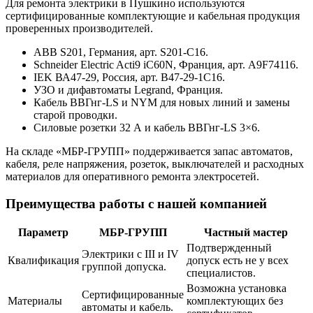
Для ремонта электрики в Пушкино используются
сертифицированные комплектующие и кабельная продукция
проверенных производителей.
ABB S201, Германия, арт. S201-C16.
Schneider Electric Acti9 iC60N, Франция, арт. A9F74116.
IEK ВА47-29, Россия, арт. B47-29-1C16.
УЗО и дифавтоматы Legrand, Франция.
Кабель ВВГнг-LS и NYM для новых линий и замены
старой проводки.
Силовые розетки 32 А и кабель ВВГнг-LS 3×6.
На складе «МБР-ГРУПП» поддерживается запас автоматов,
кабеля, реле напряжения, розеток, выключателей и расходных
материалов для оперативного ремонта электросетей.
Преимущества работы с нашей компанией
Параметр
МБР-ГРУПП
Частный мастер
Подтвержденный
Электрики с III и IV
Квалификация
допуск есть не у всех
группой допуска.
специалистов.
Возможна установка
Сертифицированные
Материалы
комплектующих без
автоматы и кабель.