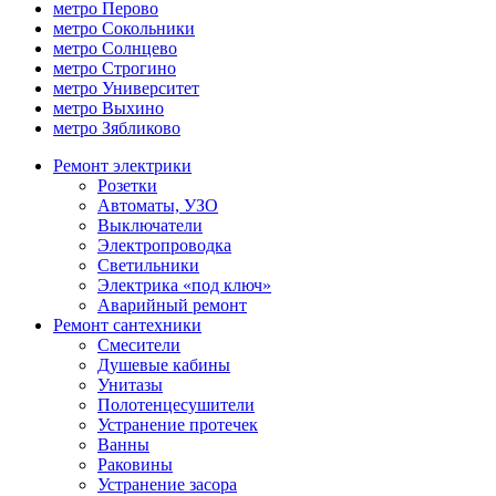
метро Перово
метро Сокольники
метро Солнцево
метро Строгино
метро Университет
метро Выхино
метро Зябликово
Ремонт электрики
Розетки
Автоматы, УЗО
Выключатели
Электропроводка
Светильники
Электрика «под ключ»
Аварийный ремонт
Ремонт сантехники
Смесители
Душевые кабины
Унитазы
Полотенцесушители
Устранение протечек
Ванны
Раковины
Устранение засора