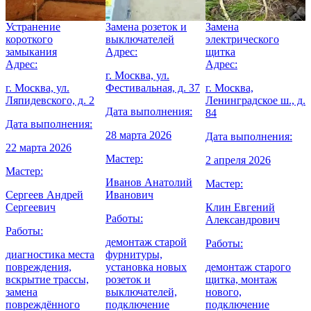
Устранение
Замена розеток и
Замена
У
короткого
выключателей
электрического
замыкания
Адрес:
щитка
с
Адрес:
Адрес:
А
г. Москва, ул.
2
г. Москва, ул.
Фестивальная, д. 37
г. Москва,
г
Ляпидевского, д. 2
Ленинградское ш., д.
С
Дата выполнения:
84
Дата выполнения:
Д
28 марта 2026
Дата выполнения:
22 марта 2026
8
Мастер:
2 апреля 2026
Мастер:
М
Иванов Анатолий
Мастер:
Сергеев Андрей
Иванович
Сергеевич
Клин Евгений
Работы:
Александрович
Работы:
Р
демонтаж старой
Работы:
диагностика места
фурнитуры,
повреждения,
установка новых
демонтаж старого
п
вскрытие трассы,
розеток и
щитка, монтаж
замена
выключателей,
нового,
л
повреждённого
подключение
подключение