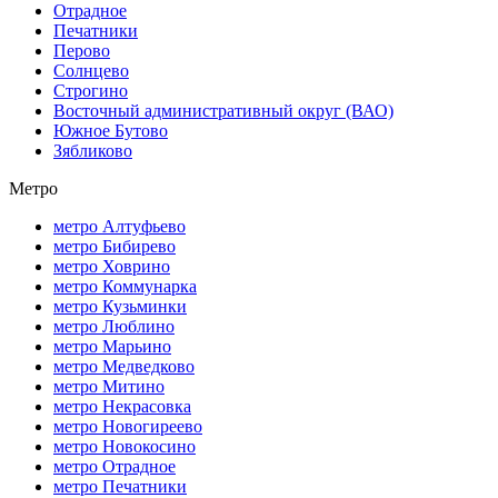
Отрадное
Печатники
Перово
Солнцево
Строгино
Восточный административный округ (ВАО)
Южное Бутово
Зябликово
Метро
метро Алтуфьево
метро Бибирево
метро Ховрино
метро Коммунарка
метро Кузьминки
метро Люблино
метро Марьино
метро Медведково
метро Митино
метро Некрасовка
метро Новогиреево
метро Новокосино
метро Отрадное
метро Печатники