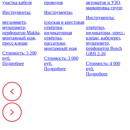
участка кабеля
проводов
автоматов и УЗО,
с
маркировка групп
н
Инструменты:
Инструменты:
Инструменты:
мегаомметр,
плоская и крестовая
мультиметр,
отвёртки,
отвёртки-
д
перфоратор Makita,
индикаторная
индикаторы, пресс-
д
монтажный нож,
отвёртка,
клещи, кабелерез,
и
пресс-клещи
пассатижи,
мультиметр,
о
монтажный нож
перфоратор Bosch
п
Стоимость: 3 200
GBH 2-26
руб.
Стоимость: 3 000
Подробнее
руб.
Стоимость: 4 000
Подробнее
руб.
С
Подробнее
р