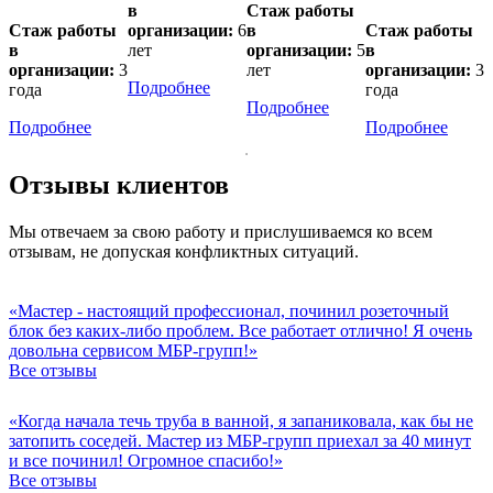
в
Стаж работы
Стаж работы
организации:
6
в
Стаж работы
в
лет
организации:
5
в
организации:
3
лет
организации:
3
Подробнее
года
года
Подробнее
Подробнее
Подробнее
Отзывы клиентов
Мы отвечаем за свою работу и прислушиваемся ко всем
отзывам, не допуская конфликтных ситуаций.
«Мастер - настоящий профессионал, починил розеточный
блок без каких-либо проблем. Все работает отлично! Я очень
довольна сервисом МБР-групп!»
Все отзывы
«Когда начала течь труба в ванной, я запаниковала, как бы не
затопить соседей. Мастер из МБР-групп приехал за 40 минут
и все починил! Огромное спасибо!»
Все отзывы