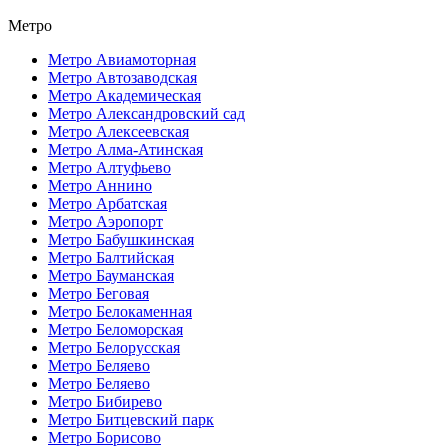
Метро
Метро Авиамоторная
Метро Автозаводская
Метро Академическая
Метро Александровский сад
Метро Алексеевская
Метро Алма-Атинская
Метро Алтуфьево
Метро Аннино
Метро Арбатская
Метро Аэропорт
Метро Бабушкинская
Метро Балтийская
Метро Бауманская
Метро Беговая
Метро Белокаменная
Метро Беломорская
Метро Белорусская
Метро Беляево
Метро Беляево
Метро Бибирево
Метро Битцевский парк
Метро Борисово