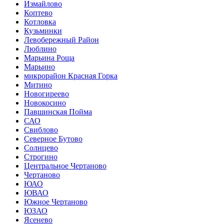
Измайлово
Коптево
Котловка
Кузьминки
Левобережный Район
Люблино
Марьина Роща
Марьино
микрорайон Красная Горка
Митино
Новогиреево
Новокосино
Павшинская Пойма
САО
Свиблово
Северное Бутово
Солнцево
Строгино
Центральное Чертаново
Чертаново
ЮАО
ЮВАО
Южное Чертаново
ЮЗАО
Ясенево