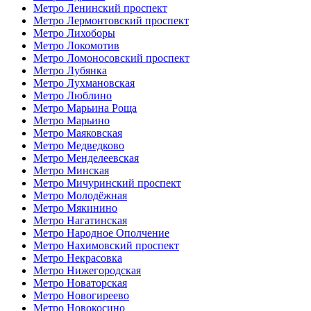
Метро Ленинский проспект
Метро Лермонтовский проспект
Метро Лихоборы
Метро Локомотив
Метро Ломоносовский проспект
Метро Лубянка
Метро Лухмановская
Метро Люблино
Метро Марьина Роща
Метро Марьино
Метро Маяковская
Метро Медведково
Метро Менделеевская
Метро Минская
Метро Мичуринский проспект
Метро Молодёжная
Метро Мякинино
Метро Нагатинская
Метро Народное Ополчение
Метро Нахимовский проспект
Метро Некрасовка
Метро Нижегородская
Метро Новаторская
Метро Новогиреево
Метро Новокосино