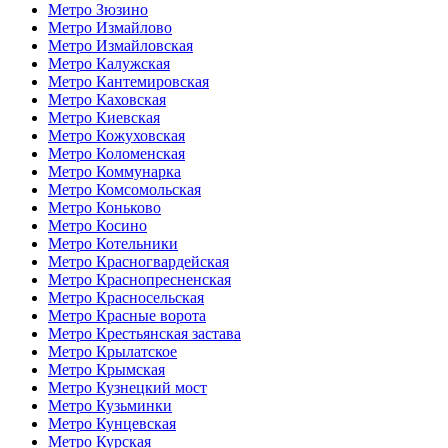
Метро Зюзино
Метро Измайлово
Метро Измайловская
Метро Калужская
Метро Кантемировская
Метро Каховская
Метро Киевская
Метро Кожуховская
Метро Коломенская
Метро Коммунарка
Метро Комсомольская
Метро Коньково
Метро Косино
Метро Котельники
Метро Красногвардейская
Метро Краснопресненская
Метро Красносельская
Метро Красные ворота
Метро Крестьянская застава
Метро Крылатское
Метро Крымская
Метро Кузнецкий мост
Метро Кузьминки
Метро Кунцевская
Метро Курская