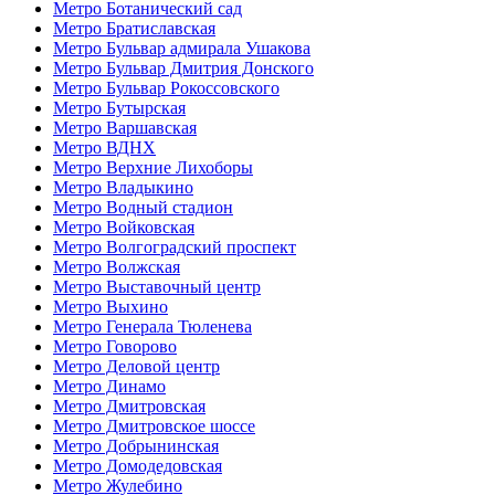
Метро Ботанический сад
Метро Братиславская
Метро Бульвар адмирала Ушакова
Метро Бульвар Дмитрия Донского
Метро Бульвар Рокоссовского
Метро Бутырская
Метро Варшавская
Метро ВДНХ
Метро Верхние Лихоборы
Метро Владыкино
Метро Водный стадион
Метро Войковская
Метро Волгоградский проспект
Метро Волжская
Метро Выставочный центр
Метро Выхино
Метро Генерала Тюленева
Метро Говорово
Метро Деловой центр
Метро Динамо
Метро Дмитровская
Метро Дмитровское шоссе
Метро Добрынинская
Метро Домодедовская
Метро Жулебино