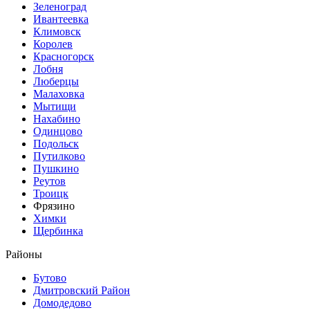
Зеленоград
Ивантеевка
Климовск
Королев
Красногорск
Лобня
Люберцы
Малаховка
Мытищи
Нахабино
Одинцово
Подольск
Путилково
Пушкино
Реутов
Троицк
Фрязино
Химки
Щербинка
Районы
Бутово
Дмитровский Район
Домодедово