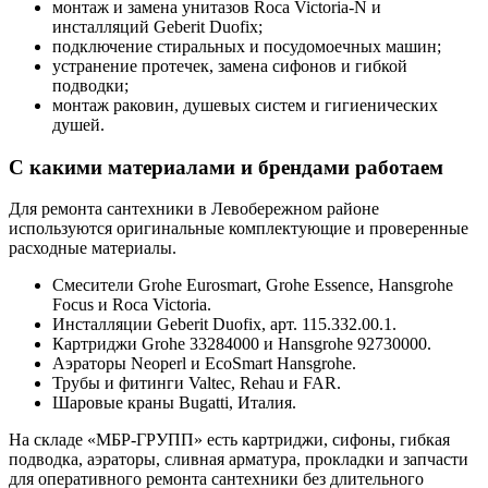
монтаж и замена унитазов Roca Victoria-N и
инсталляций Geberit Duofix;
подключение стиральных и посудомоечных машин;
устранение протечек, замена сифонов и гибкой
подводки;
монтаж раковин, душевых систем и гигиенических
душей.
С какими материалами и брендами работаем
Для ремонта сантехники в Левобережном районе
используются оригинальные комплектующие и проверенные
расходные материалы.
Смесители Grohe Eurosmart, Grohe Essence, Hansgrohe
Focus и Roca Victoria.
Инсталляции Geberit Duofix, арт. 115.332.00.1.
Картриджи Grohe 33284000 и Hansgrohe 92730000.
Аэраторы Neoperl и EcoSmart Hansgrohe.
Трубы и фитинги Valtec, Rehau и FAR.
Шаровые краны Bugatti, Италия.
На складе «МБР-ГРУПП» есть картриджи, сифоны, гибкая
подводка, аэраторы, сливная арматура, прокладки и запчасти
для оперативного ремонта сантехники без длительного