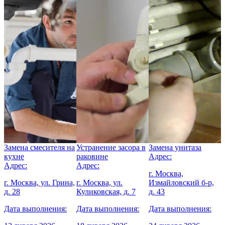
Замена смесителя на
Устранение засора в
Замена унитаза
У
кухне
раковине
Адрес:
в
Адрес:
Адрес:
А
г. Москва,
г. Москва, ул. Грина,
г. Москва, ул.
Измайловский б-р,
г
,
д. 28
Куликовская, д. 7
д. 43
П
Дата выполнения:
Дата выполнения:
Дата выполнения:
Д