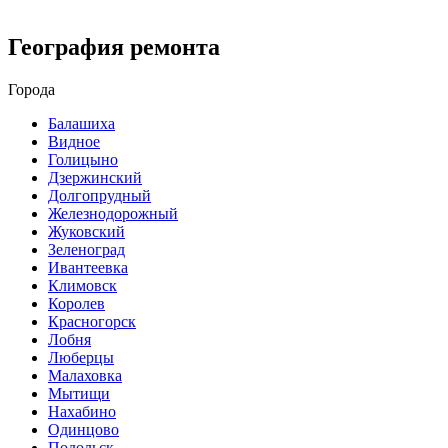
География ремонта
Города
Балашиха
Видное
Голицыно
Дзержинский
Долгопрудный
Железнодорожный
Жуковский
Зеленоград
Ивантеевка
Климовск
Королев
Красногорск
Лобня
Люберцы
Малаховка
Мытищи
Нахабино
Одинцово
Подольск