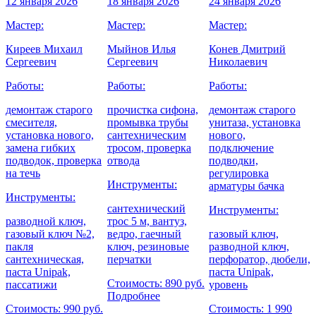
12 января 2026
18 января 2026
24 января 2026
3
Мастер:
Мастер:
Мастер:
М
Киреев Михаил
Мыйнов Илья
Конев Дмитрий
Сергеевич
Сергеевич
Николаевич
Работы:
Работы:
Работы:
Р
демонтаж старого
прочистка сифона,
демонтаж старого
п
смесителя,
промывка трубы
унитаза, установка
в
установка нового,
сантехническим
нового,
п
а
замена гибких
тросом, проверка
подключение
п
подводок, проверка
отвода
подводки,
с
-
на течь
регулировка
Инструменты:
арматуры бачка
Инструменты:
сантехнический
с
Инструменты:
разводной ключ,
трос 5 м, вантуз,
т
газовый ключ №2,
ведро, гаечный
газовый ключ,
г
пакля
ключ, резиновые
разводной ключ,
в
сантехническая,
перчатки
перфоратор, дюбели,
п
паста Unipak,
паста Unipak,
Стоимость: 890 руб.
С
пассатижи
уровень
Подробнее
Стоимость: 990 руб.
Стоимость: 1 990