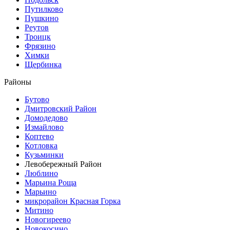
Путилково
Пушкино
Реутов
Троицк
Фрязино
Химки
Щербинка
Районы
Бутово
Дмитровский Район
Домодедово
Измайлово
Коптево
Котловка
Кузьминки
Левобережный Район
Люблино
Марьина Роща
Марьино
микрорайон Красная Горка
Митино
Новогиреево
Новокосино