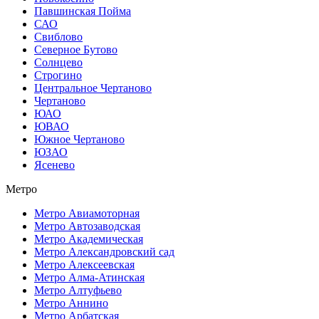
Павшинская Пойма
САО
Свиблово
Северное Бутово
Солнцево
Строгино
Центральное Чертаново
Чертаново
ЮАО
ЮВАО
Южное Чертаново
ЮЗАО
Ясенево
Метро
Метро Авиамоторная
Метро Автозаводская
Метро Академическая
Метро Александровский сад
Метро Алексеевская
Метро Алма-Атинская
Метро Алтуфьево
Метро Аннино
Метро Арбатская