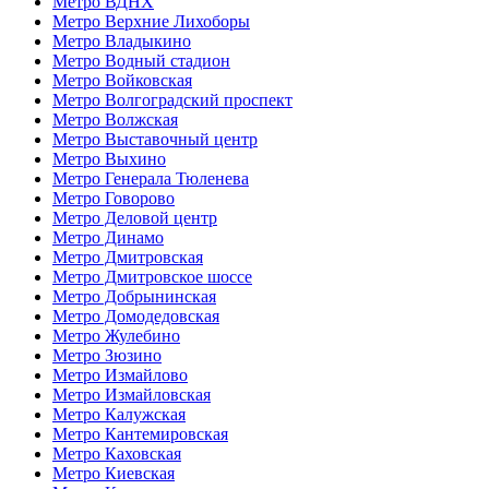
Метро ВДНХ
Метро Верхние Лихоборы
Метро Владыкино
Метро Водный стадион
Метро Войковская
Метро Волгоградский проспект
Метро Волжская
Метро Выставочный центр
Метро Выхино
Метро Генерала Тюленева
Метро Говорово
Метро Деловой центр
Метро Динамо
Метро Дмитровская
Метро Дмитровское шоссе
Метро Добрынинская
Метро Домодедовская
Метро Жулебино
Метро Зюзино
Метро Измайлово
Метро Измайловская
Метро Калужская
Метро Кантемировская
Метро Каховская
Метро Киевская