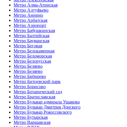
Метро Алма-Атинская
Метро Алтуфьево
Метро Аннино
Метро Арбатская
Метро Аэропорт
Метро Бабушкинская
Метро Балтийская
Метро Бауманская
Метро Беговая
Метро Белокаменная
Метро Беломорская
Метро Белорусская
Метро Беляево
Метро Беляево
Метро Бибирево
Метро Битцевский парк
Метро Борисово
Метро Ботанический сад
Метро Братиславская
Метро Бульвар адмирала Ушакова
Метро Бульвар Дмитрия Донского
Метро Бульвар Рокоссовского
Метро Бутырская
Метро Варшавская