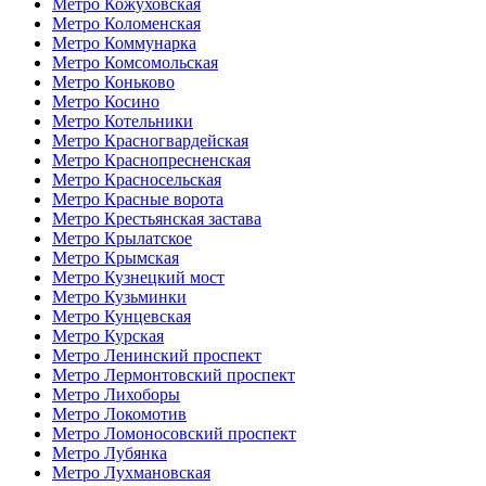
Метро Кожуховская
Метро Коломенская
Метро Коммунарка
Метро Комсомольская
Метро Коньково
Метро Косино
Метро Котельники
Метро Красногвардейская
Метро Краснопресненская
Метро Красносельская
Метро Красные ворота
Метро Крестьянская застава
Метро Крылатское
Метро Крымская
Метро Кузнецкий мост
Метро Кузьминки
Метро Кунцевская
Метро Курская
Метро Ленинский проспект
Метро Лермонтовский проспект
Метро Лихоборы
Метро Локомотив
Метро Ломоносовский проспект
Метро Лубянка
Метро Лухмановская