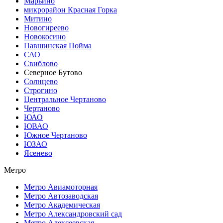
Марьино
микрорайон Красная Горка
Митино
Новогиреево
Новокосино
Павшинская Пойма
САО
Свиблово
Северное Бутово
Солнцево
Строгино
Центральное Чертаново
Чертаново
ЮАО
ЮВАО
Южное Чертаново
ЮЗАО
Ясенево
Метро
Метро Авиамоторная
Метро Автозаводская
Метро Академическая
Метро Александровский сад
Метро Алексеевская