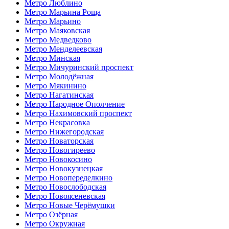
Метро Люблино
Метро Марьина Роща
Метро Марьино
Метро Маяковская
Метро Медведково
Метро Менделеевская
Метро Минская
Метро Мичуринский проспект
Метро Молодёжная
Метро Мякинино
Метро Нагатинская
Метро Народное Ополчение
Метро Нахимовский проспект
Метро Некрасовка
Метро Нижегородская
Метро Новаторская
Метро Новогиреево
Метро Новокосино
Метро Новокузнецкая
Метро Новопеределкино
Метро Новослободская
Метро Новоясеневская
Метро Новые Черёмушки
Метро Озёрная
Метро Окружная