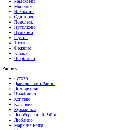
Малаховка
Мытищи
Нахабино
Одинцово
Подольск
Путилково
Пушкино
Реутов
Троицк
Фрязино
Химки
Щербинка
Районы
Бутово
Дмитровский Район
Домодедово
Измайлово
Коптево
Котловка
Кузьминки
Левобережный Район
Люблино
Марьина Роща