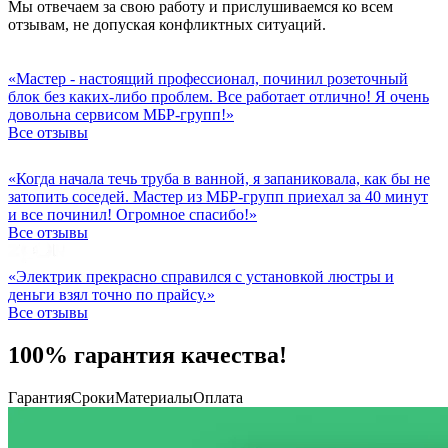
Мы отвечаем за свою работу и прислушиваемся ко всем
отзывам, не допуская конфликтных ситуаций.
«Мастер - настоящий профессионал, починил розеточный
блок без каких-либо проблем. Все работает отлично! Я очень
довольна сервисом МБР-групп!»
Все отзывы
«Когда начала течь труба в ванной, я запаниковала, как бы не
затопить соседей. Мастер из МБР-групп приехал за 40 минут
и все починил! Огромное спасибо!»
Все отзывы
«Электрик прекрасно справился с установкой люстры и
деньги взял точно по прайсу.»
Все отзывы
100% гарантия качества!
Гарантия
Сроки
Материалы
Оплата