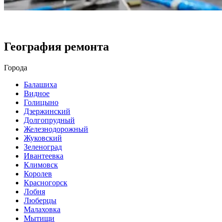
География ремонта
Города
Балашиха
Видное
Голицыно
Дзержинский
Долгопрудный
Железнодорожный
Жуковский
Зеленоград
Ивантеевка
Климовск
Королев
Красногорск
Лобня
Люберцы
Малаховка
Мытищи