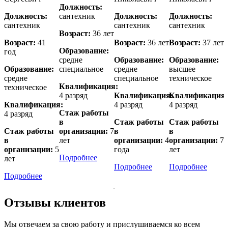
Должность:
Должность:
сантехник
Должность:
Должность:
сантехник
сантехник
сантехник
Возраст:
36 лет
Возраст:
41
Возраст:
36 лет
Возраст:
37 лет
Образование:
год
средне
Образование:
Образование:
Образование:
специальное
средне
высшее
средне
специальное
техническое
Квалификация:
техническое
4 разряд
Квалификация:
Квалификация:
Квалификация:
4 разряд
4 разряд
Стаж работы
4 разряд
в
Стаж работы
Стаж работы
Стаж работы
организации:
7
в
в
в
лет
организации:
4
организации:
7
организации:
5
года
лет
Подробнее
лет
Подробнее
Подробнее
Подробнее
Отзывы клиентов
Мы отвечаем за свою работу и прислушиваемся ко всем