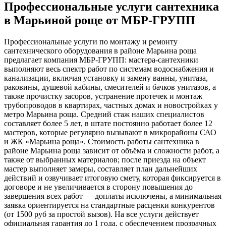
Профессиональные услуги сантехника
в Марьиной роще от МБР‑ГРУПП
Профессиональные услуги по монтажу и ремонту
сантехнического оборудования в районе Марьина роща
предлагает компания МБР‑ГРУПП: мастера‑сантехники
выполняют весь спектр работ по системам водоснабжения и
канализации, включая установку и замену ванны, унитаза,
раковины, душевой кабины, смесителей и бачков унитазов, а
также прочистку засоров, устранение протечек и монтаж
трубопроводов в квартирах, частных домах и новостройках у
метро Марьина роща. Средний стаж наших специалистов
составляет более 5 лет, в штате постоянно работает более 12
мастеров, которые регулярно вызывают в микрорайоны САО
и ЖК «Марьина роща». Стоимость работы сантехника в
районе Марьина роща зависит от объёма и сложности работ, а
также от выбранных материалов; после приезда на объект
мастер выполняет замеры, составляет план дальнейших
действий и озвучивает итоговую смету, которая фиксируется в
договоре и не увеличивается в сторону повышения до
завершения всех работ — доплаты исключены, а минимальная
заявка ориентируется на стандартные расценки конкурентов
(от 1500 руб за простой вызов). На все услуги действует
официальная гарантия до 1 года, с обеспечением прозрачных