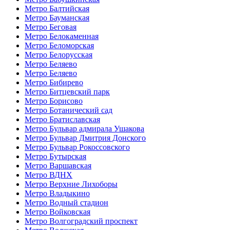
Метро Балтийская
Метро Бауманская
Метро Беговая
Метро Белокаменная
Метро Беломорская
Метро Белорусская
Метро Беляево
Метро Беляево
Метро Бибирево
Метро Битцевский парк
Метро Борисово
Метро Ботанический сад
Метро Братиславская
Метро Бульвар адмирала Ушакова
Метро Бульвар Дмитрия Донского
Метро Бульвар Рокоссовского
Метро Бутырская
Метро Варшавская
Метро ВДНХ
Метро Верхние Лихоборы
Метро Владыкино
Метро Водный стадион
Метро Войковская
Метро Волгоградский проспект