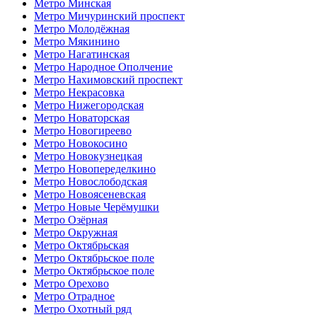
Метро Минская
Метро Мичуринский проспект
Метро Молодёжная
Метро Мякинино
Метро Нагатинская
Метро Народное Ополчение
Метро Нахимовский проспект
Метро Некрасовка
Метро Нижегородская
Метро Новаторская
Метро Новогиреево
Метро Новокосино
Метро Новокузнецкая
Метро Новопеределкино
Метро Новослободская
Метро Новоясеневская
Метро Новые Черёмушки
Метро Озёрная
Метро Окружная
Метро Октябрьская
Метро Октябрьское поле
Метро Октябрьское поле
Метро Орехово
Метро Отрадное
Метро Охотный ряд