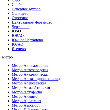
САО
Свиблово
Северное Бутово
Солнцево
Строгино
Центральное Чертаново
Чертаново
ЮАО
ЮВАО
Южное Чертаново
ЮЗАО
Ясенево
Метро
Метро Авиамоторная
Метро Автозаводская
Метро Академическая
Метро Александровский сад
Метро Алексеевская
Метро Алма-Атинская
Метро Алтуфьево
Метро Аннино
Метро Арбатская
Метро Аэропорт
Метро Бабушкинская