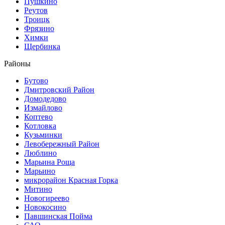
Пушкино
Реутов
Троицк
Фрязино
Химки
Щербинка
Районы
Бутово
Дмитровский Район
Домодедово
Измайлово
Коптево
Котловка
Кузьминки
Левобережный Район
Люблино
Марьина Роща
Марьино
микрорайон Красная Горка
Митино
Новогиреево
Новокосино
Павшинская Пойма