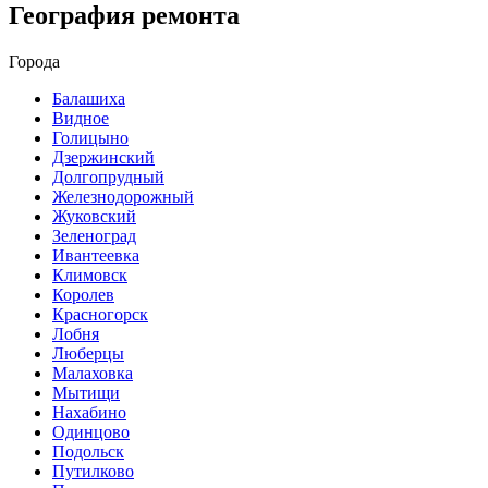
География ремонта
Города
Балашиха
Видное
Голицыно
Дзержинский
Долгопрудный
Железнодорожный
Жуковский
Зеленоград
Ивантеевка
Климовск
Королев
Красногорск
Лобня
Люберцы
Малаховка
Мытищи
Нахабино
Одинцово
Подольск
Путилково