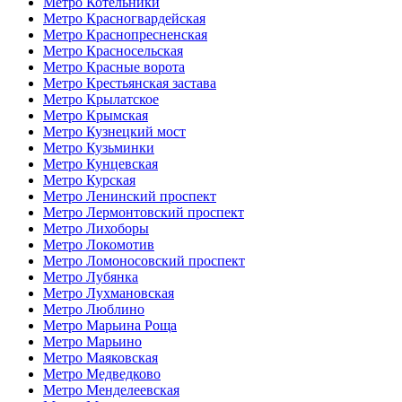
Метро Котельники
Метро Красногвардейская
Метро Краснопресненская
Метро Красносельская
Метро Красные ворота
Метро Крестьянская застава
Метро Крылатское
Метро Крымская
Метро Кузнецкий мост
Метро Кузьминки
Метро Кунцевская
Метро Курская
Метро Ленинский проспект
Метро Лермонтовский проспект
Метро Лихоборы
Метро Локомотив
Метро Ломоносовский проспект
Метро Лубянка
Метро Лухмановская
Метро Люблино
Метро Марьина Роща
Метро Марьино
Метро Маяковская
Метро Медведково
Метро Менделеевская