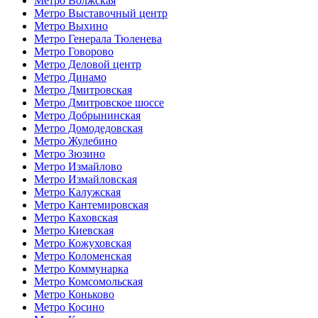
Метро Волжская
Метро Выставочный центр
Метро Выхино
Метро Генерала Тюленева
Метро Говорово
Метро Деловой центр
Метро Динамо
Метро Дмитровская
Метро Дмитровское шоссе
Метро Добрынинская
Метро Домодедовская
Метро Жулебино
Метро Зюзино
Метро Измайлово
Метро Измайловская
Метро Калужская
Метро Кантемировская
Метро Каховская
Метро Киевская
Метро Кожуховская
Метро Коломенская
Метро Коммунарка
Метро Комсомольская
Метро Коньково
Метро Косино