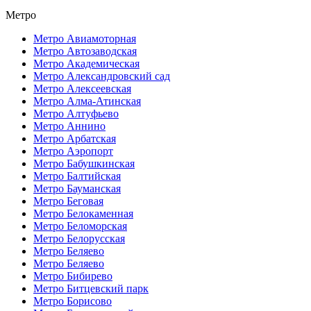
Метро
Метро Авиамоторная
Метро Автозаводская
Метро Академическая
Метро Александровский сад
Метро Алексеевская
Метро Алма-Атинская
Метро Алтуфьево
Метро Аннино
Метро Арбатская
Метро Аэропорт
Метро Бабушкинская
Метро Балтийская
Метро Бауманская
Метро Беговая
Метро Белокаменная
Метро Беломорская
Метро Белорусская
Метро Беляево
Метро Беляево
Метро Бибирево
Метро Битцевский парк
Метро Борисово