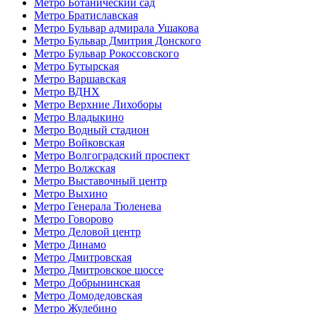
Метро Ботанический сад
Метро Братиславская
Метро Бульвар адмирала Ушакова
Метро Бульвар Дмитрия Донского
Метро Бульвар Рокоссовского
Метро Бутырская
Метро Варшавская
Метро ВДНХ
Метро Верхние Лихоборы
Метро Владыкино
Метро Водный стадион
Метро Войковская
Метро Волгоградский проспект
Метро Волжская
Метро Выставочный центр
Метро Выхино
Метро Генерала Тюленева
Метро Говорово
Метро Деловой центр
Метро Динамо
Метро Дмитровская
Метро Дмитровское шоссе
Метро Добрынинская
Метро Домодедовская
Метро Жулебино