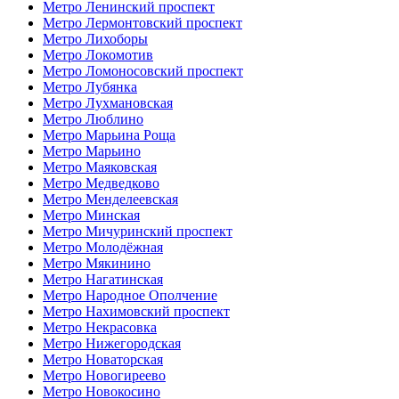
Метро Ленинский проспект
Метро Лермонтовский проспект
Метро Лихоборы
Метро Локомотив
Метро Ломоносовский проспект
Метро Лубянка
Метро Лухмановская
Метро Люблино
Метро Марьина Роща
Метро Марьино
Метро Маяковская
Метро Медведково
Метро Менделеевская
Метро Минская
Метро Мичуринский проспект
Метро Молодёжная
Метро Мякинино
Метро Нагатинская
Метро Народное Ополчение
Метро Нахимовский проспект
Метро Некрасовка
Метро Нижегородская
Метро Новаторская
Метро Новогиреево
Метро Новокосино