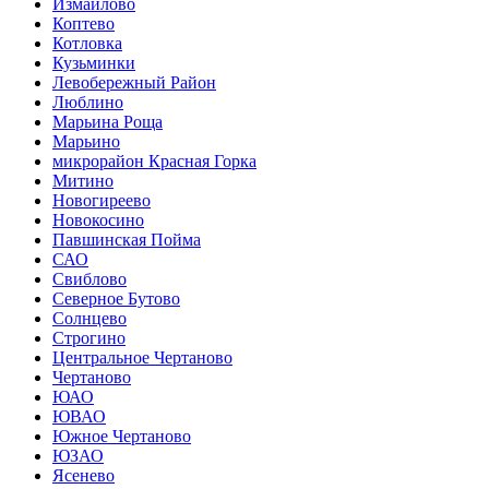
Измайлово
Коптево
Котловка
Кузьминки
Левобережный Район
Люблино
Марьина Роща
Марьино
микрорайон Красная Горка
Митино
Новогиреево
Новокосино
Павшинская Пойма
САО
Свиблово
Северное Бутово
Солнцево
Строгино
Центральное Чертаново
Чертаново
ЮАО
ЮВАО
Южное Чертаново
ЮЗАО
Ясенево