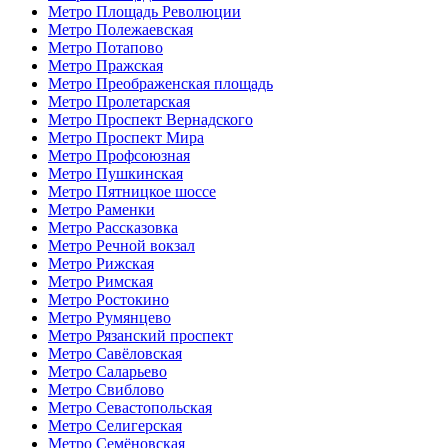
Метро Площадь Революции
Метро Полежаевская
Метро Потапово
Метро Пражская
Метро Преображенская площадь
Метро Пролетарская
Метро Проспект Вернадского
Метро Проспект Мира
Метро Профсоюзная
Метро Пушкинская
Метро Пятницкое шоссе
Метро Раменки
Метро Рассказовка
Метро Речной вокзал
Метро Рижская
Метро Римская
Метро Ростокино
Метро Румянцево
Метро Рязанский проспект
Метро Савёловская
Метро Саларьево
Метро Свиблово
Метро Севастопольская
Метро Селигерская
Метро Семёновская