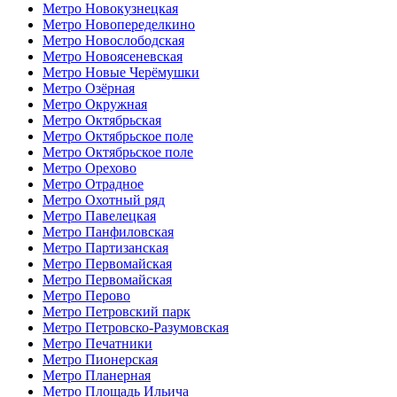
Метро Новокузнецкая
Метро Новопеределкино
Метро Новослободская
Метро Новоясеневская
Метро Новые Черёмушки
Метро Озёрная
Метро Окружная
Метро Октябрьская
Метро Октябрьское поле
Метро Октябрьское поле
Метро Орехово
Метро Отрадное
Метро Охотный ряд
Метро Павелецкая
Метро Панфиловская
Метро Партизанская
Метро Первомайская
Метро Первомайская
Метро Перово
Метро Петровский парк
Метро Петровско-Разумовская
Метро Печатники
Метро Пионерская
Метро Планерная
Метро Площадь Ильича