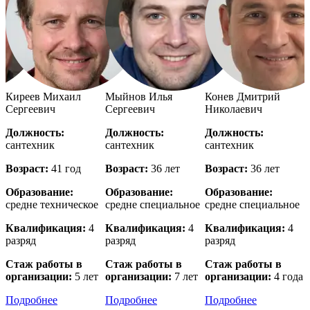
й
Киреев Михаил
Мыйнов Илья
Конев Дмитрий
Сергеевич
Сергеевич
Николаевич
Должность:
Должность:
Должность:
сантехник
сантехник
сантехник
с
Возраст:
41 год
Возраст:
36 лет
Возраст:
36 лет
В
Образование:
Образование:
Образование:
е
средне техническое
средне специальное
средне специальное
в
Квалификация:
4
Квалификация:
4
Квалификация:
4
разряд
разряд
разряд
р
Стаж работы в
Стаж работы в
Стаж работы в
организации:
5 лет
организации:
7 лет
организации:
4 года
о
Подробнее
Подробнее
Подробнее