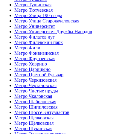
Метро Тушинская
Метро Тютчевская
Метро Улица 1905 года
Метро Улица Старокачаловская
Метро Университет
Метро Университет Дружбы Народов
Метро Филатов луг
Метро Филёвский парк
Метро Фили
Метро Фонвизинская
Метро Фрунзенская
Метро Ховрино
Метро Царицыно
Метро Цветной бульвар
Метро Черкизовская
Метро Чертановская
Метро Чистые пруды
Метро Чкаловская
Метро Шаболовская
Метро Шипиловская
Метро Шоссе Энтузиастов
Метро Щелковская
Метро Щёлковская
Метро Щукинская
Метро Электрозаводская