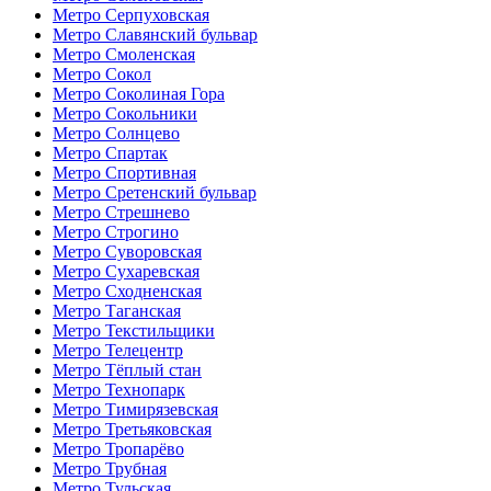
Метро Серпуховская
Метро Славянский бульвар
Метро Смоленская
Метро Сокол
Метро Соколиная Гора
Метро Сокольники
Метро Солнцево
Метро Спартак
Метро Спортивная
Метро Сретенский бульвар
Метро Стрешнево
Метро Строгино
Метро Суворовская
Метро Сухаревская
Метро Сходненская
Метро Таганская
Метро Текстильщики
Метро Телецентр
Метро Тёплый стан
Метро Технопарк
Метро Тимирязевская
Метро Третьяковская
Метро Тропарёво
Метро Трубная
Метро Тульская