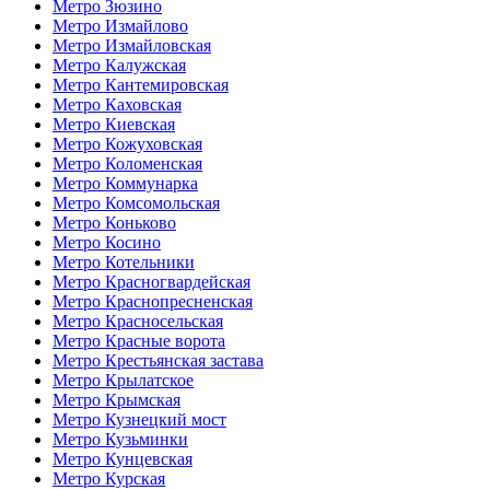
Метро Зюзино
Метро Измайлово
Метро Измайловская
Метро Калужская
Метро Кантемировская
Метро Каховская
Метро Киевская
Метро Кожуховская
Метро Коломенская
Метро Коммунарка
Метро Комсомольская
Метро Коньково
Метро Косино
Метро Котельники
Метро Красногвардейская
Метро Краснопресненская
Метро Красносельская
Метро Красные ворота
Метро Крестьянская застава
Метро Крылатское
Метро Крымская
Метро Кузнецкий мост
Метро Кузьминки
Метро Кунцевская
Метро Курская