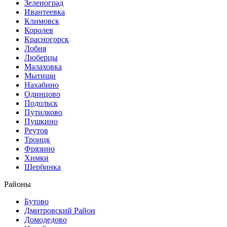
Зеленоград
Ивантеевка
Климовск
Королев
Красногорск
Лобня
Люберцы
Малаховка
Мытищи
Нахабино
Одинцово
Подольск
Путилково
Пушкино
Реутов
Троицк
Фрязино
Химки
Щербинка
Районы
Бутово
Дмитровский Район
Домодедово