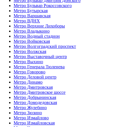
Метро Бульвар Дмитрия Донского
Метро Бульвар Рокоссовского
Метро Бутырская
Метро Варшавская
Метро ВДНХ
Метро Верхние Лихоборы
Метро Владыкино
Метро Водный стадион
Метро Войковская
Метро Волгоградский проспект
Метро Волжская
Метро Выставочный центр
Метро Выхино
Метро Генерала Тюленева
Метро Говорово
Метро Деловой центр
Метро Динамо
Метро Дмитровская
Метро Дмитровское шоссе
Метро Добрынинская
Метро Домодедовская
Метро Жулебино
Метро Зюзино
Метро Измайлово
Метро Измайловская