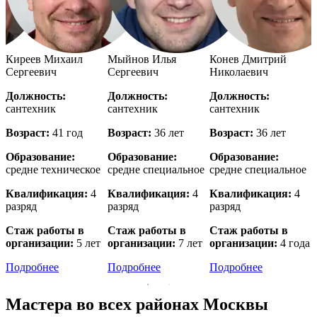
й
Киреев Михаил
Мыйнов Илья
Конев Дмитрий
Сергеевич
Сергеевич
Николаевич
Должность:
Должность:
Должность:
сантехник
сантехник
сантехник
с
Возраст:
41 год
Возраст:
36 лет
Возраст:
36 лет
В
Образование:
Образование:
Образование:
е
средне техническое
средне специальное
средне специальное
в
Квалификация:
4
Квалификация:
4
Квалификация:
4
разряд
разряд
разряд
р
Стаж работы в
Стаж работы в
Стаж работы в
организации:
5 лет
организации:
7 лет
организации:
4 года
о
Подробнее
Подробнее
Подробнее
Мастера во всех районах Москвы