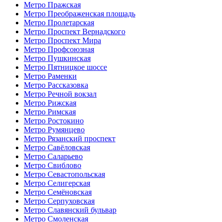
Метро Пражская
Метро Преображенская площадь
Метро Пролетарская
Метро Проспект Вернадского
Метро Проспект Мира
Метро Профсоюзная
Метро Пушкинская
Метро Пятницкое шоссе
Метро Раменки
Метро Рассказовка
Метро Речной вокзал
Метро Рижская
Метро Римская
Метро Ростокино
Метро Румянцево
Метро Рязанский проспект
Метро Савёловская
Метро Саларьево
Метро Свиблово
Метро Севастопольская
Метро Селигерская
Метро Семёновская
Метро Серпуховская
Метро Славянский бульвар
Метро Смоленская