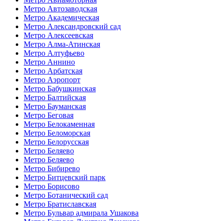
Метро Автозаводская
Метро Академическая
Метро Александровский сад
Метро Алексеевская
Метро Алма-Атинская
Метро Алтуфьево
Метро Аннино
Метро Арбатская
Метро Аэропорт
Метро Бабушкинская
Метро Балтийская
Метро Бауманская
Метро Беговая
Метро Белокаменная
Метро Беломорская
Метро Белорусская
Метро Беляево
Метро Беляево
Метро Бибирево
Метро Битцевский парк
Метро Борисово
Метро Ботанический сад
Метро Братиславская
Метро Бульвар адмирала Ушакова