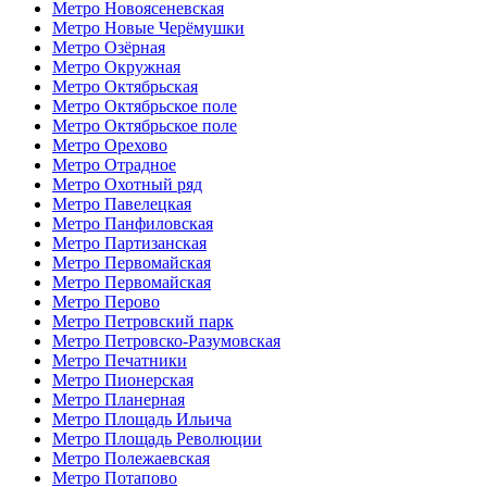
Метро Новоясеневская
Метро Новые Черёмушки
Метро Озёрная
Метро Окружная
Метро Октябрьская
Метро Октябрьское поле
Метро Октябрьское поле
Метро Орехово
Метро Отрадное
Метро Охотный ряд
Метро Павелецкая
Метро Панфиловская
Метро Партизанская
Метро Первомайская
Метро Первомайская
Метро Перово
Метро Петровский парк
Метро Петровско-Разумовская
Метро Печатники
Метро Пионерская
Метро Планерная
Метро Площадь Ильича
Метро Площадь Революции
Метро Полежаевская
Метро Потапово