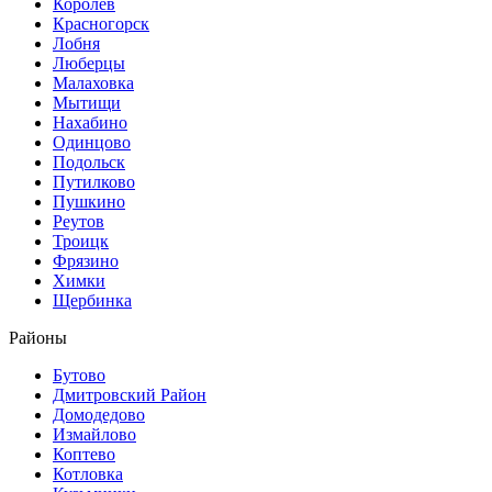
Королев
Красногорск
Лобня
Люберцы
Малаховка
Мытищи
Нахабино
Одинцово
Подольск
Путилково
Пушкино
Реутов
Троицк
Фрязино
Химки
Щербинка
Районы
Бутово
Дмитровский Район
Домодедово
Измайлово
Коптево
Котловка