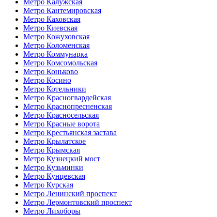
Метро Калужская
Метро Кантемировская
Метро Каховская
Метро Киевская
Метро Кожуховская
Метро Коломенская
Метро Коммунарка
Метро Комсомольская
Метро Коньково
Метро Косино
Метро Котельники
Метро Красногвардейская
Метро Краснопресненская
Метро Красносельская
Метро Красные ворота
Метро Крестьянская застава
Метро Крылатское
Метро Крымская
Метро Кузнецкий мост
Метро Кузьминки
Метро Кунцевская
Метро Курская
Метро Ленинский проспект
Метро Лермонтовский проспект
Метро Лихоборы