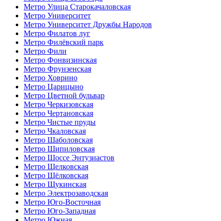
Метро Улица Старокачаловская
Метро Университет
Метро Университет Дружбы Народов
Метро Филатов луг
Метро Филёвский парк
Метро Фили
Метро Фонвизинская
Метро Фрунзенская
Метро Ховрино
Метро Царицыно
Метро Цветной бульвар
Метро Черкизовская
Метро Чертановская
Метро Чистые пруды
Метро Чкаловская
Метро Шаболовская
Метро Шипиловская
Метро Шоссе Энтузиастов
Метро Щелковская
Метро Щёлковская
Метро Щукинская
Метро Электрозаводская
Метро Юго-Восточная
Метро Юго-Западная
Метро Южная