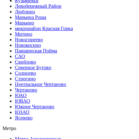
Кузьминки
Левобережный Район
Люблино
Марьина Роща
Марьино
микрорайон Красная Горка
Митино
Новогиреево
Новокосино
Павшинская Пойма
САО
Свиблово
Северное Бутово
Солнцево
Строгино
Центральное Чертаново
Чертаново
ЮАО
ЮВАО
Южное Чертаново
ЮЗАО
Ясенево
Метро
Метро Авиамоторная