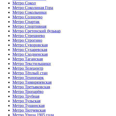
Метро Сокол
Метро Соколиная Гора
Метро Сокольники
Метро Солнцево
Метро Спартак
Метро Спортивная
Метро Сретенский бульвар
Метро Стрешнево
Метро Строгино
Метро Суворовская
Метро Сухаревская
Метро Сходненская
Метро Таганская
Метро Текстильщики
Метро Телецентр
Метро Тёплый стан
Метро Технопарк
Метро Тимирязевская
Метро Третьяковская
Метро Тропарёво
Метро Трубная
Метро Тульская
Метро Тушинская
Метро Тютчевская
Метро Улица 1905 года