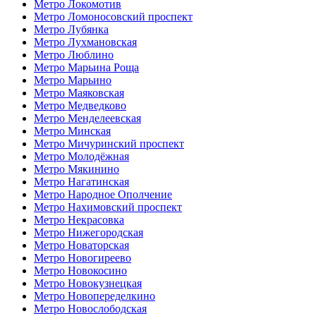
Метро Локомотив
Метро Ломоносовский проспект
Метро Лубянка
Метро Лухмановская
Метро Люблино
Метро Марьина Роща
Метро Марьино
Метро Маяковская
Метро Медведково
Метро Менделеевская
Метро Минская
Метро Мичуринский проспект
Метро Молодёжная
Метро Мякинино
Метро Нагатинская
Метро Народное Ополчение
Метро Нахимовский проспект
Метро Некрасовка
Метро Нижегородская
Метро Новаторская
Метро Новогиреево
Метро Новокосино
Метро Новокузнецкая
Метро Новопеределкино
Метро Новослободская