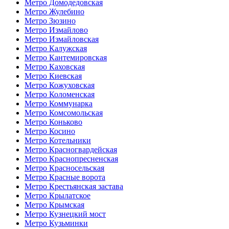
Метро Домодедовская
Метро Жулебино
Метро Зюзино
Метро Измайлово
Метро Измайловская
Метро Калужская
Метро Кантемировская
Метро Каховская
Метро Киевская
Метро Кожуховская
Метро Коломенская
Метро Коммунарка
Метро Комсомольская
Метро Коньково
Метро Косино
Метро Котельники
Метро Красногвардейская
Метро Краснопресненская
Метро Красносельская
Метро Красные ворота
Метро Крестьянская застава
Метро Крылатское
Метро Крымская
Метро Кузнецкий мост
Метро Кузьминки