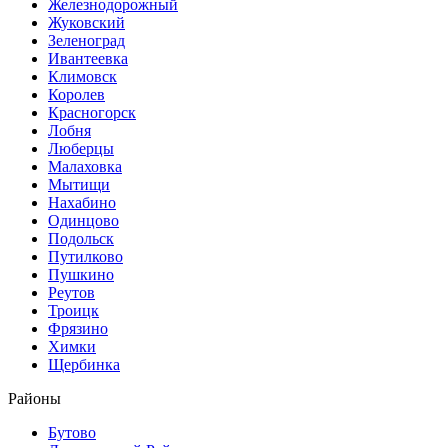
Железнодорожный
Жуковский
Зеленоград
Ивантеевка
Климовск
Королев
Красногорск
Лобня
Люберцы
Малаховка
Мытищи
Нахабино
Одинцово
Подольск
Путилково
Пушкино
Реутов
Троицк
Фрязино
Химки
Щербинка
Районы
Бутово