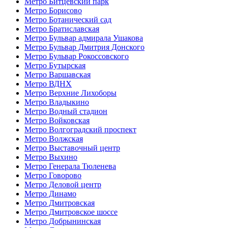
Метро Битцевский парк
Метро Борисово
Метро Ботанический сад
Метро Братиславская
Метро Бульвар адмирала Ушакова
Метро Бульвар Дмитрия Донского
Метро Бульвар Рокоссовского
Метро Бутырская
Метро Варшавская
Метро ВДНХ
Метро Верхние Лихоборы
Метро Владыкино
Метро Водный стадион
Метро Войковская
Метро Волгоградский проспект
Метро Волжская
Метро Выставочный центр
Метро Выхино
Метро Генерала Тюленева
Метро Говорово
Метро Деловой центр
Метро Динамо
Метро Дмитровская
Метро Дмитровское шоссе
Метро Добрынинская