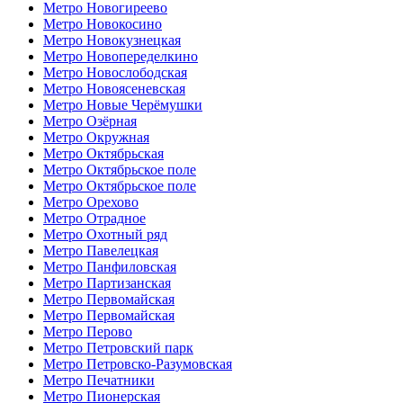
Метро Новогиреево
Метро Новокосино
Метро Новокузнецкая
Метро Новопеределкино
Метро Новослободская
Метро Новоясеневская
Метро Новые Черёмушки
Метро Озёрная
Метро Окружная
Метро Октябрьская
Метро Октябрьское поле
Метро Октябрьское поле
Метро Орехово
Метро Отрадное
Метро Охотный ряд
Метро Павелецкая
Метро Панфиловская
Метро Партизанская
Метро Первомайская
Метро Первомайская
Метро Перово
Метро Петровский парк
Метро Петровско-Разумовская
Метро Печатники
Метро Пионерская