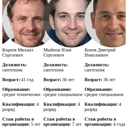
й
Киреев Михаил
Мыйнов Илья
Конев Дмитрий
Сергеевич
Сергеевич
Николаевич
Должность:
Должность:
Должность:
сантехник
сантехник
сантехник
с
Возраст:
41 год
Возраст:
36 лет
Возраст:
36 лет
В
Образование:
Образование:
Образование:
е
средне техническое
средне специальное
средне специальное
в
Квалификация:
4
Квалификация:
4
Квалификация:
4
разряд
разряд
разряд
р
Стаж работы в
Стаж работы в
Стаж работы в
организации:
5 лет
организации:
7 лет
организации:
4 года
о