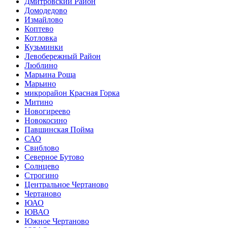
Дмитровский Район
Домодедово
Измайлово
Коптево
Котловка
Кузьминки
Левобережный Район
Люблино
Марьина Роща
Марьино
микрорайон Красная Горка
Митино
Новогиреево
Новокосино
Павшинская Пойма
САО
Свиблово
Северное Бутово
Солнцево
Строгино
Центральное Чертаново
Чертаново
ЮАО
ЮВАО
Южное Чертаново