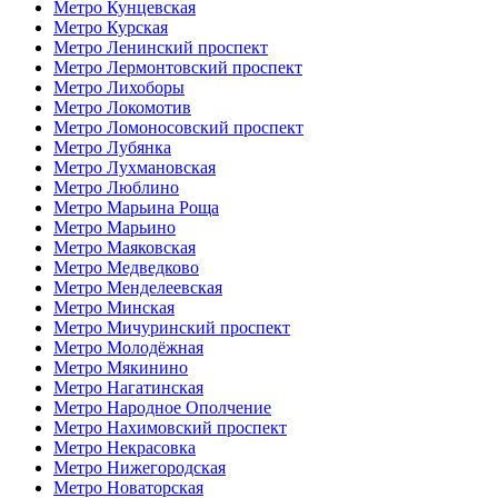
Метро Кунцевская
Метро Курская
Метро Ленинский проспект
Метро Лермонтовский проспект
Метро Лихоборы
Метро Локомотив
Метро Ломоносовский проспект
Метро Лубянка
Метро Лухмановская
Метро Люблино
Метро Марьина Роща
Метро Марьино
Метро Маяковская
Метро Медведково
Метро Менделеевская
Метро Минская
Метро Мичуринский проспект
Метро Молодёжная
Метро Мякинино
Метро Нагатинская
Метро Народное Ополчение
Метро Нахимовский проспект
Метро Некрасовка
Метро Нижегородская
Метро Новаторская