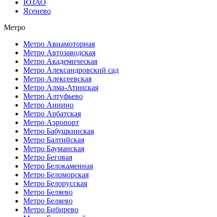
ЮЗАО
Ясенево
Метро
Метро Авиамоторная
Метро Автозаводская
Метро Академическая
Метро Александровский сад
Метро Алексеевская
Метро Алма-Атинская
Метро Алтуфьево
Метро Аннино
Метро Арбатская
Метро Аэропорт
Метро Бабушкинская
Метро Балтийская
Метро Бауманская
Метро Беговая
Метро Белокаменная
Метро Беломорская
Метро Белорусская
Метро Беляево
Метро Беляево
Метро Бибирево