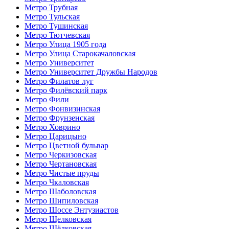
Метро Трубная
Метро Тульская
Метро Тушинская
Метро Тютчевская
Метро Улица 1905 года
Метро Улица Старокачаловская
Метро Университет
Метро Университет Дружбы Народов
Метро Филатов луг
Метро Филёвский парк
Метро Фили
Метро Фонвизинская
Метро Фрунзенская
Метро Ховрино
Метро Царицыно
Метро Цветной бульвар
Метро Черкизовская
Метро Чертановская
Метро Чистые пруды
Метро Чкаловская
Метро Шаболовская
Метро Шипиловская
Метро Шоссе Энтузиастов
Метро Щелковская
Метро Щёлковская