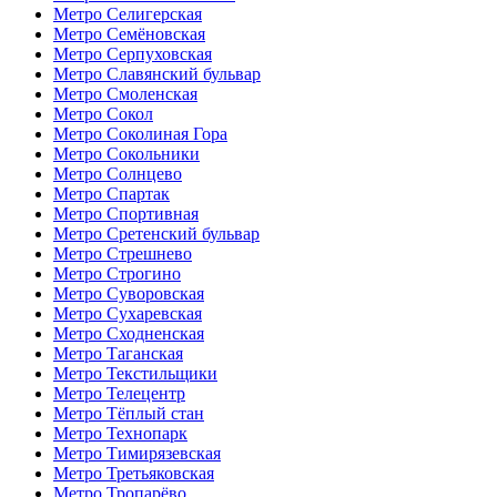
Метро Селигерская
Метро Семёновская
Метро Серпуховская
Метро Славянский бульвар
Метро Смоленская
Метро Сокол
Метро Соколиная Гора
Метро Сокольники
Метро Солнцево
Метро Спартак
Метро Спортивная
Метро Сретенский бульвар
Метро Стрешнево
Метро Строгино
Метро Суворовская
Метро Сухаревская
Метро Сходненская
Метро Таганская
Метро Текстильщики
Метро Телецентр
Метро Тёплый стан
Метро Технопарк
Метро Тимирязевская
Метро Третьяковская
Метро Тропарёво