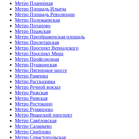
Метро Планерная
Метро Площадь Ильича
Метро Площадь Революции
Метро Полежаевская
Метро Потапово
Метро Пражская
Метро Преображенская площадь
Метро Пролетарская
Метро Проспект Вернадского
Метро Проспект Мира
Метро Профсоюзная
Метро Пушкинская
Метро Пятницкое шоссе
Метро Раменки
Метро Рассказовка
Метро Речной вокзал
Метро Рижская
Метро Римская
Метро Ростокино
Метро Румянцево
Метро Рязанский проспект
Метро Савёловская
Метро Саларьево
Метро Свиблово
Метро Севастопольская