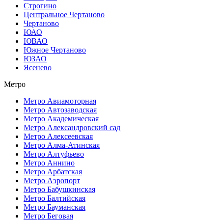
Строгино
Центральное Чертаново
Чертаново
ЮАО
ЮВАО
Южное Чертаново
ЮЗАО
Ясенево
Метро
Метро Авиамоторная
Метро Автозаводская
Метро Академическая
Метро Александровский сад
Метро Алексеевская
Метро Алма-Атинская
Метро Алтуфьево
Метро Аннино
Метро Арбатская
Метро Аэропорт
Метро Бабушкинская
Метро Балтийская
Метро Бауманская
Метро Беговая