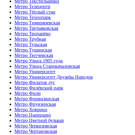
Метро Текстильщики
Метро Телецентр
Метро Тёплый стан
Метро Технопарк
Метро Тимирязевская
Метро Третьяковская
Метро Тропарёво
Метро Трубная
Метро Тульская
Метро Тушинская
Метро Тютчевская
Метро Улица 1905 года
Метро Улица Старокачаловская
Метро Университет
Метро Университет Дружбы Народов
Метро Филатов луг
Метро Филёвский парк
Метро Фили
Метро Фонвизинская
Метро Фрунзенская
Метро Ховрино
Метро Царицыно
Метро Цветной бульвар
Метро Черкизовская
Метро Чертановская