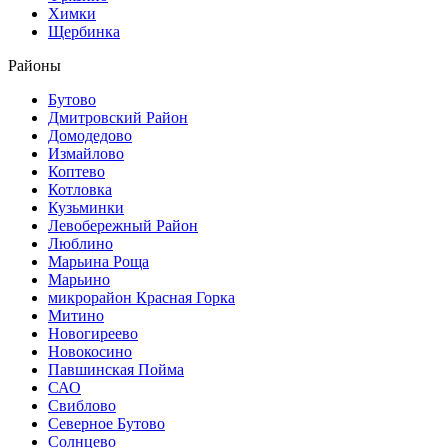
Химки
Щербинка
Районы
Бутово
Дмитровский Район
Домодедово
Измайлово
Коптево
Котловка
Кузьминки
Левобережный Район
Люблино
Марьина Роща
Марьино
микрорайон Красная Горка
Митино
Новогиреево
Новокосино
Павшинская Пойма
САО
Свиблово
Северное Бутово
Солнцево