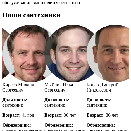
обслуживание выполняется бесплатно.
Наши сантехники
й
Киреев Михаил
Мыйнов Илья
Конев Дмитрий
Сергеевич
Сергеевич
Николаевич
Должность:
Должность:
Должность:
сантехник
сантехник
сантехник
с
Возраст:
41 год
Возраст:
36 лет
Возраст:
36 лет
В
Образование:
Образование:
Образование:
е
средне техническое
средне специальное
средне специальное
в