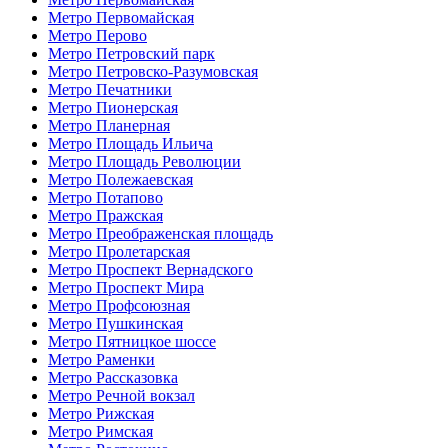
Метро Первомайская
Метро Перово
Метро Петровский парк
Метро Петровско-Разумовская
Метро Печатники
Метро Пионерская
Метро Планерная
Метро Площадь Ильича
Метро Площадь Революции
Метро Полежаевская
Метро Потапово
Метро Пражская
Метро Преображенская площадь
Метро Пролетарская
Метро Проспект Вернадского
Метро Проспект Мира
Метро Профсоюзная
Метро Пушкинская
Метро Пятницкое шоссе
Метро Раменки
Метро Рассказовка
Метро Речной вокзал
Метро Рижская
Метро Римская