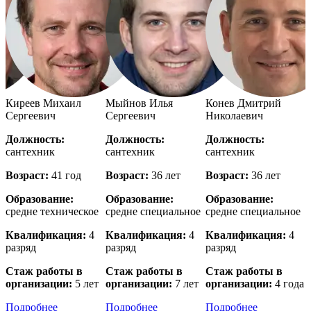
й
Киреев Михаил
Мыйнов Илья
Конев Дмитрий
Сергеевич
Сергеевич
Николаевич
Должность:
Должность:
Должность:
сантехник
сантехник
сантехник
с
Возраст:
41 год
Возраст:
36 лет
Возраст:
36 лет
В
Образование:
Образование:
Образование:
е
средне техническое
средне специальное
средне специальное
в
Квалификация:
4
Квалификация:
4
Квалификация:
4
разряд
разряд
разряд
р
Стаж работы в
Стаж работы в
Стаж работы в
организации:
5 лет
организации:
7 лет
организации:
4 года
о
Подробнее
Подробнее
Подробнее