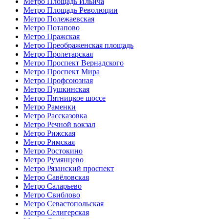
Метро Площадь Ильича
Метро Площадь Революции
Метро Полежаевская
Метро Потапово
Метро Пражская
Метро Преображенская площадь
Метро Пролетарская
Метро Проспект Вернадского
Метро Проспект Мира
Метро Профсоюзная
Метро Пушкинская
Метро Пятницкое шоссе
Метро Раменки
Метро Рассказовка
Метро Речной вокзал
Метро Рижская
Метро Римская
Метро Ростокино
Метро Румянцево
Метро Рязанский проспект
Метро Савёловская
Метро Саларьево
Метро Свиблово
Метро Севастопольская
Метро Селигерская