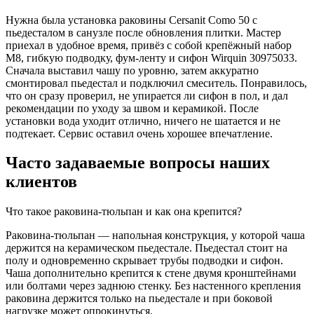
Нужна была установка раковины Cersanit Como 50 с
пьедесталом в санузле после обновления плитки. Мастер
приехал в удобное время, привёз с собой крепёжный набор
M8, гибкую подводку, фум-ленту и сифон Wirquin 30975033.
Сначала выставил чашу по уровню, затем аккуратно
смонтировал пьедестал и подключил смеситель. Понравилось,
что он сразу проверил, не упирается ли сифон в пол, и дал
рекомендации по уходу за швом и керамикой. После
установки вода уходит отлично, ничего не шатается и не
подтекает. Сервис оставил очень хорошее впечатление.
Часто задаваемые вопросы наших
клиентов
Что такое раковина-тюльпан и как она крепится?
Раковина-тюльпан — напольная конструкция, у которой чаша
держится на керамическом пьедестале. Пьедестал стоит на
полу и одновременно скрывает трубы подводки и сифон.
Чаша дополнительно крепится к стене двумя кронштейнами
или болтами через заднюю стенку. Без настенного крепления
раковина держится только на пьедестале и при боковой
нагрузке может опрокинуться.