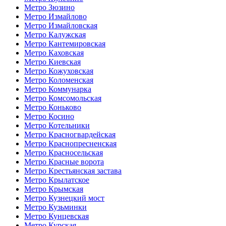
Метро Зюзино
Метро Измайлово
Метро Измайловская
Метро Калужская
Метро Кантемировская
Метро Каховская
Метро Киевская
Метро Кожуховская
Метро Коломенская
Метро Коммунарка
Метро Комсомольская
Метро Коньково
Метро Косино
Метро Котельники
Метро Красногвардейская
Метро Краснопресненская
Метро Красносельская
Метро Красные ворота
Метро Крестьянская застава
Метро Крылатское
Метро Крымская
Метро Кузнецкий мост
Метро Кузьминки
Метро Кунцевская
Метро Курская