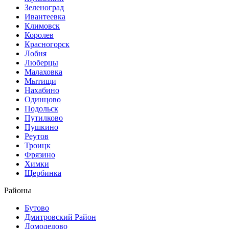
Зеленоград
Ивантеевка
Климовск
Королев
Красногорск
Лобня
Люберцы
Малаховка
Мытищи
Нахабино
Одинцово
Подольск
Путилково
Пушкино
Реутов
Троицк
Фрязино
Химки
Щербинка
Районы
Бутово
Дмитровский Район
Домодедово