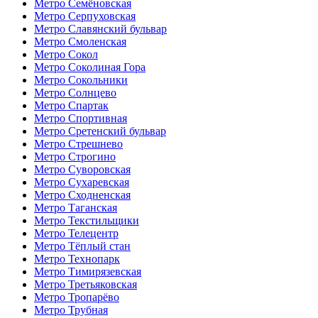
Метро Семёновская
Метро Серпуховская
Метро Славянский бульвар
Метро Смоленская
Метро Сокол
Метро Соколиная Гора
Метро Сокольники
Метро Солнцево
Метро Спартак
Метро Спортивная
Метро Сретенский бульвар
Метро Стрешнево
Метро Строгино
Метро Суворовская
Метро Сухаревская
Метро Сходненская
Метро Таганская
Метро Текстильщики
Метро Телецентр
Метро Тёплый стан
Метро Технопарк
Метро Тимирязевская
Метро Третьяковская
Метро Тропарёво
Метро Трубная