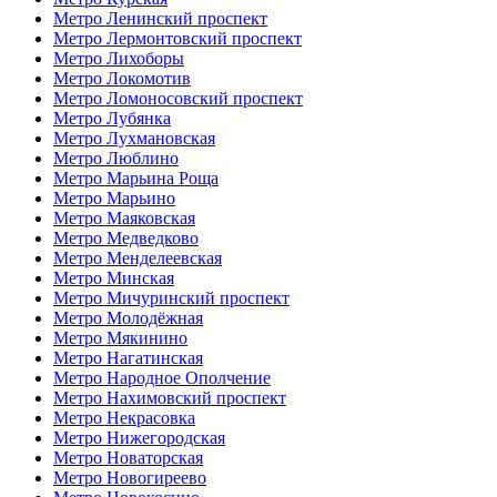
Метро Ленинский проспект
Метро Лермонтовский проспект
Метро Лихоборы
Метро Локомотив
Метро Ломоносовский проспект
Метро Лубянка
Метро Лухмановская
Метро Люблино
Метро Марьина Роща
Метро Марьино
Метро Маяковская
Метро Медведково
Метро Менделеевская
Метро Минская
Метро Мичуринский проспект
Метро Молодёжная
Метро Мякинино
Метро Нагатинская
Метро Народное Ополчение
Метро Нахимовский проспект
Метро Некрасовка
Метро Нижегородская
Метро Новаторская
Метро Новогиреево