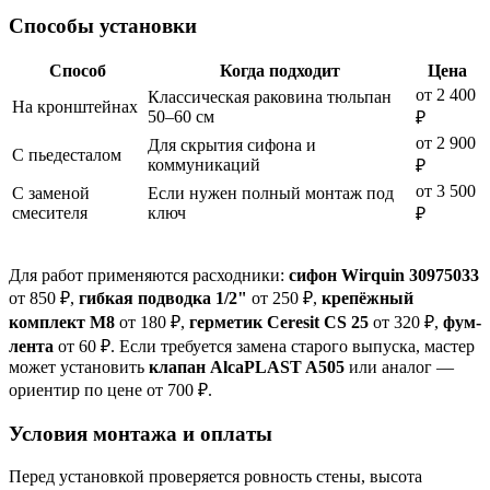
Способы установки
Способ
Когда подходит
Цена
от 2 400
Классическая раковина тюльпан
На кронштейнах
50–60 см
₽
от 2 900
Для скрытия сифона и
С пьедесталом
коммуникаций
₽
от 3 500
С заменой
Если нужен полный монтаж под
смесителя
ключ
₽
Для работ применяются расходники:
сифон Wirquin 30975033
от 850 ₽,
гибкая подводка 1/2"
от 250 ₽,
крепёжный
комплект M8
от 180 ₽,
герметик Ceresit CS 25
от 320 ₽,
фум-
лента
от 60 ₽. Если требуется замена старого выпуска, мастер
может установить
клапан AlcaPLAST A505
или аналог —
ориентир по цене от 700 ₽.
Условия монтажа и оплаты
Перед установкой проверяется ровность стены, высота