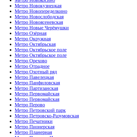
Метро Новокосино
Метро Новокузнецкая
Метро Новопеределкино
Метро Новослободская
Метро Новоясеневская
Метро Новые Черёмушки
Метро Озёрная
Метро Окружная
Метро Октябрьская
Метро Октябрьское поле
Метро Октябрьское поле
Метро Орехово
Метро Отрадное
Метро Охотный ряд
Метро Павелецкая
Метро Панфиловская
Метро Партизанская
Метро Первомайская
Метро Первомайская
Метро Перово
Метро Петровский парк
Метро Петровско-Разумовская
Метро Печатники
Метро Пионерская
Метро Планерная