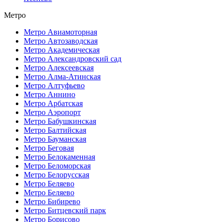
Метро
Метро Авиамоторная
Метро Автозаводская
Метро Академическая
Метро Александровский сад
Метро Алексеевская
Метро Алма-Атинская
Метро Алтуфьево
Метро Аннино
Метро Арбатская
Метро Аэропорт
Метро Бабушкинская
Метро Балтийская
Метро Бауманская
Метро Беговая
Метро Белокаменная
Метро Беломорская
Метро Белорусская
Метро Беляево
Метро Беляево
Метро Бибирево
Метро Битцевский парк
Метро Борисово