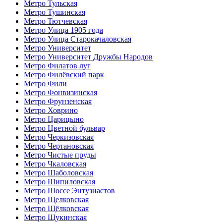
Метро Тульская
Метро Тушинская
Метро Тютчевская
Метро Улица 1905 года
Метро Улица Старокачаловская
Метро Университет
Метро Университет Дружбы Народов
Метро Филатов луг
Метро Филёвский парк
Метро Фили
Метро Фонвизинская
Метро Фрунзенская
Метро Ховрино
Метро Царицыно
Метро Цветной бульвар
Метро Черкизовская
Метро Чертановская
Метро Чистые пруды
Метро Чкаловская
Метро Шаболовская
Метро Шипиловская
Метро Шоссе Энтузиастов
Метро Щелковская
Метро Щёлковская
Метро Щукинская