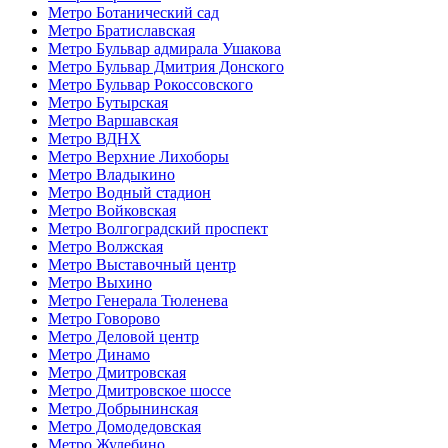
Метро Ботанический сад
Метро Братиславская
Метро Бульвар адмирала Ушакова
Метро Бульвар Дмитрия Донского
Метро Бульвар Рокоссовского
Метро Бутырская
Метро Варшавская
Метро ВДНХ
Метро Верхние Лихоборы
Метро Владыкино
Метро Водный стадион
Метро Войковская
Метро Волгоградский проспект
Метро Волжская
Метро Выставочный центр
Метро Выхино
Метро Генерала Тюленева
Метро Говорово
Метро Деловой центр
Метро Динамо
Метро Дмитровская
Метро Дмитровское шоссе
Метро Добрынинская
Метро Домодедовская
Метро Жулебино