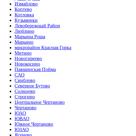
Измайлово
Коптево
Котловка
Кузьминки
Левобережный Район
Люблино
Марьина Роща
Марьино
микрорайон Красная Горка
Митино
Новогиреево
Новокосино
Павшинская Пойма
САО
Свиблово
Северное Бутово
Солнцево
Строгино
Центральное Чертаново
Чертаново
ЮАО
ЮВАО
Южное Чертаново
ЮЗАО
Ясенево