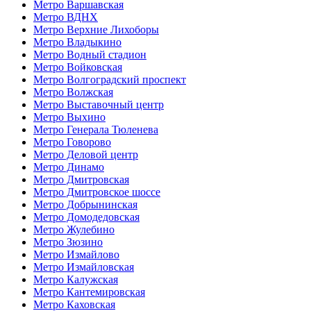
Метро Варшавская
Метро ВДНХ
Метро Верхние Лихоборы
Метро Владыкино
Метро Водный стадион
Метро Войковская
Метро Волгоградский проспект
Метро Волжская
Метро Выставочный центр
Метро Выхино
Метро Генерала Тюленева
Метро Говорово
Метро Деловой центр
Метро Динамо
Метро Дмитровская
Метро Дмитровское шоссе
Метро Добрынинская
Метро Домодедовская
Метро Жулебино
Метро Зюзино
Метро Измайлово
Метро Измайловская
Метро Калужская
Метро Кантемировская
Метро Каховская