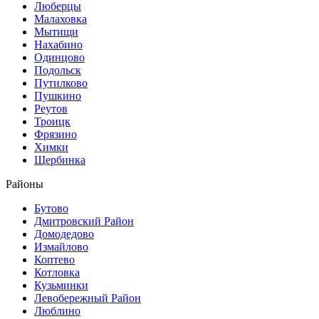
Люберцы
Малаховка
Мытищи
Нахабино
Одинцово
Подольск
Путилково
Пушкино
Реутов
Троицк
Фрязино
Химки
Щербинка
Районы
Бутово
Дмитровский Район
Домодедово
Измайлово
Коптево
Котловка
Кузьминки
Левобережный Район
Люблино