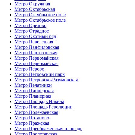
Метро Окружная
Метро Октябрьская
Метро Октябрьское поле
Метро Октябрьское поле
Метро Орехово
Метро Отрадное
Метро Охотный ряд
Метро Павелецкая
Метро Панфиловская
Метро Партизанская
Метро Первомайская
Метро Первомайская
Метро Перово
Метро Петровский парк
Метро Петровско-Разумовская
Метро Печатники
Метро Пионерская
Метро Планерная
Метро Площадь Ильича
Метро Площадь Революции
Метро Полежаевская
Метро Потапово
Метро Пражская
Метро Преображенская площадь
Метро Пролетарская