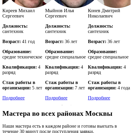
й
Киреев Михаил
Мыйнов Илья
Конев Дмитрий
Сергеевич
Сергеевич
Николаевич
Должность:
Должность:
Должность:
сантехник
сантехник
сантехник
с
Возраст:
41 год
Возраст:
36 лет
Возраст:
36 лет
В
Образование:
Образование:
Образование:
е
средне техническое
средне специальное
средне специальное
в
Квалификация:
4
Квалификация:
4
Квалификация:
4
разряд
разряд
разряд
р
Стаж работы в
Стаж работы в
Стаж работы в
организации:
5 лет
организации:
7 лет
организации:
4 года
о
Подробнее
Подробнее
Подробнее
Мастера во всех районах Москвы
Наши мастера есть в каждом районе и готовы выехать в
течение 30 минут после поступления заявки.