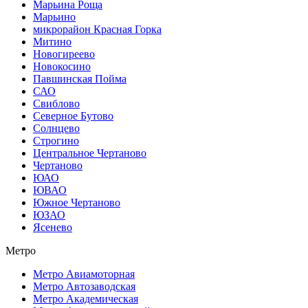
Марьина Роща
Марьино
микрорайон Красная Горка
Митино
Новогиреево
Новокосино
Павшинская Пойма
САО
Свиблово
Северное Бутово
Солнцево
Строгино
Центральное Чертаново
Чертаново
ЮАО
ЮВАО
Южное Чертаново
ЮЗАО
Ясенево
Метро
Метро Авиамоторная
Метро Автозаводская
Метро Академическая