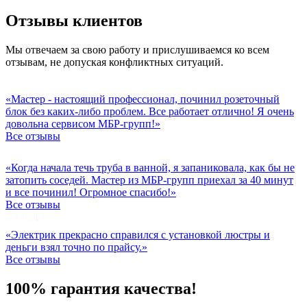
Отзывы клиентов
Мы отвечаем за свою работу и прислушиваемся ко всем
отзывам, не допуская конфликтных ситуаций.
«Мастер - настоящий профессионал, починил розеточный
блок без каких-либо проблем. Все работает отлично! Я очень
довольна сервисом МБР-групп!»
Все отзывы
«Когда начала течь труба в ванной, я запаниковала, как бы не
затопить соседей. Мастер из МБР-групп приехал за 40 минут
и все починил! Огромное спасибо!»
Все отзывы
«Электрик прекрасно справился с установкой люстры и
деньги взял точно по прайсу.»
Все отзывы
100% гарантия качества!