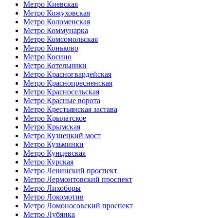
Метро Киевская
Метро Кожуховская
Метро Коломенская
Метро Коммунарка
Метро Комсомольская
Метро Коньково
Метро Косино
Метро Котельники
Метро Красногвардейская
Метро Краснопресненская
Метро Красносельская
Метро Красные ворота
Метро Крестьянская застава
Метро Крылатское
Метро Крымская
Метро Кузнецкий мост
Метро Кузьминки
Метро Кунцевская
Метро Курская
Метро Ленинский проспект
Метро Лермонтовский проспект
Метро Лихоборы
Метро Локомотив
Метро Ломоносовский проспект
Метро Лубянка