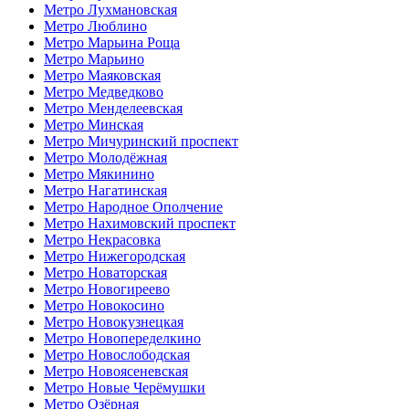
Метро Лухмановская
Метро Люблино
Метро Марьина Роща
Метро Марьино
Метро Маяковская
Метро Медведково
Метро Менделеевская
Метро Минская
Метро Мичуринский проспект
Метро Молодёжная
Метро Мякинино
Метро Нагатинская
Метро Народное Ополчение
Метро Нахимовский проспект
Метро Некрасовка
Метро Нижегородская
Метро Новаторская
Метро Новогиреево
Метро Новокосино
Метро Новокузнецкая
Метро Новопеределкино
Метро Новослободская
Метро Новоясеневская
Метро Новые Черёмушки
Метро Озёрная