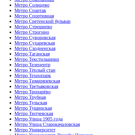
Метро Солнцево
Метро Спартак
Метро Спортивная
Метро Сретенский бульвар
Метро Стрешнево
Метро Строгино
Метро Суворовская
Метро Сухаревская
Метро Сходненская
Метро Таганская
Метро Текстильщики
Метро Телецентр
Метро Тёплый стан
Метро Технопарк
Метро Тимирязевская
Метро Третьяковская
Метро Тропарёво
Метро Трубная
Метро Тульская
Метро Тушинская
Метро Тютчевская
Метро Улица 1905 года
Метро Улица Старокачаловская
Метро Университет