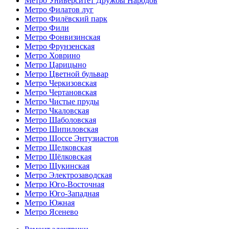
Метро Университет Дружбы Народов
Метро Филатов луг
Метро Филёвский парк
Метро Фили
Метро Фонвизинская
Метро Фрунзенская
Метро Ховрино
Метро Царицыно
Метро Цветной бульвар
Метро Черкизовская
Метро Чертановская
Метро Чистые пруды
Метро Чкаловская
Метро Шаболовская
Метро Шипиловская
Метро Шоссе Энтузиастов
Метро Щелковская
Метро Щёлковская
Метро Щукинская
Метро Электрозаводская
Метро Юго-Восточная
Метро Юго-Западная
Метро Южная
Метро Ясенево