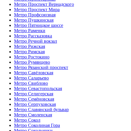
Метро Проспект Вернадского
Метро Проспект Мира
Метро Профсоюзная
Метро Пушкинская
Метро Пятницкое шоссе
Метро Раменки
Метро Рассказовка
Метро Речной вокзал
Метро Рижская
Метро Римская
Метро Ростокино
Метро Румянцево
Метро Рязанский проспект
Метро Савёловская
Метро Саларьево
Метро Свиблово
Метро Севастопольская
Метро Селигерская
Метро Семёновская
Метро Серпуховская
Метро Славянский бульвар
Метро Смоленская
Метро Сокол
Метро Соколиная Гора
Метро Сокольники