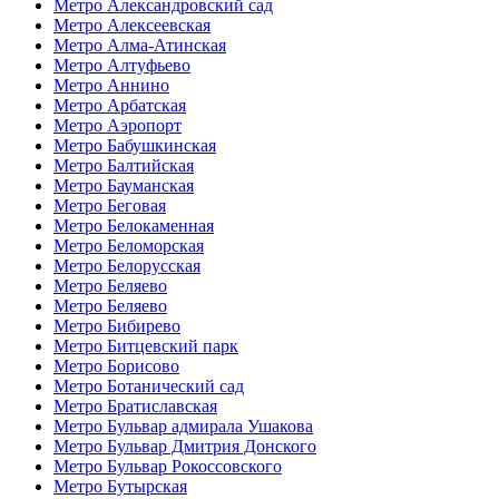
Метро Александровский сад
Метро Алексеевская
Метро Алма-Атинская
Метро Алтуфьево
Метро Аннино
Метро Арбатская
Метро Аэропорт
Метро Бабушкинская
Метро Балтийская
Метро Бауманская
Метро Беговая
Метро Белокаменная
Метро Беломорская
Метро Белорусская
Метро Беляево
Метро Беляево
Метро Бибирево
Метро Битцевский парк
Метро Борисово
Метро Ботанический сад
Метро Братиславская
Метро Бульвар адмирала Ушакова
Метро Бульвар Дмитрия Донского
Метро Бульвар Рокоссовского
Метро Бутырская