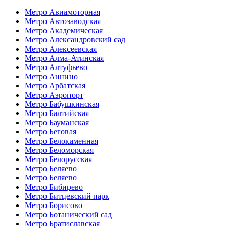
Метро Авиамоторная
Метро Автозаводская
Метро Академическая
Метро Александровский сад
Метро Алексеевская
Метро Алма-Атинская
Метро Алтуфьево
Метро Аннино
Метро Арбатская
Метро Аэропорт
Метро Бабушкинская
Метро Балтийская
Метро Бауманская
Метро Беговая
Метро Белокаменная
Метро Беломорская
Метро Белорусская
Метро Беляево
Метро Беляево
Метро Бибирево
Метро Битцевский парк
Метро Борисово
Метро Ботанический сад
Метро Братиславская