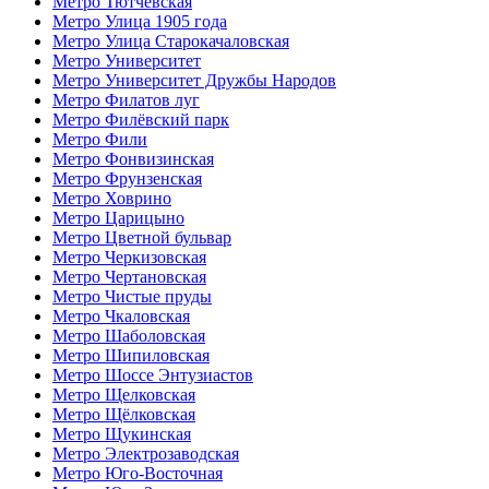
Метро Тютчевская
Метро Улица 1905 года
Метро Улица Старокачаловская
Метро Университет
Метро Университет Дружбы Народов
Метро Филатов луг
Метро Филёвский парк
Метро Фили
Метро Фонвизинская
Метро Фрунзенская
Метро Ховрино
Метро Царицыно
Метро Цветной бульвар
Метро Черкизовская
Метро Чертановская
Метро Чистые пруды
Метро Чкаловская
Метро Шаболовская
Метро Шипиловская
Метро Шоссе Энтузиастов
Метро Щелковская
Метро Щёлковская
Метро Щукинская
Метро Электрозаводская
Метро Юго-Восточная