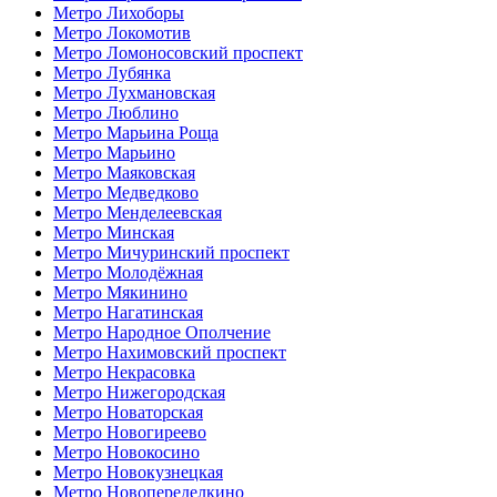
Метро Лихоборы
Метро Локомотив
Метро Ломоносовский проспект
Метро Лубянка
Метро Лухмановская
Метро Люблино
Метро Марьина Роща
Метро Марьино
Метро Маяковская
Метро Медведково
Метро Менделеевская
Метро Минская
Метро Мичуринский проспект
Метро Молодёжная
Метро Мякинино
Метро Нагатинская
Метро Народное Ополчение
Метро Нахимовский проспект
Метро Некрасовка
Метро Нижегородская
Метро Новаторская
Метро Новогиреево
Метро Новокосино
Метро Новокузнецкая
Метро Новопеределкино