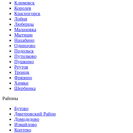
Климовск
Королев
Красногорск
Лобня
Люберцы
Малаховка
Мытищи
Нахабино
Одинцово
Подольск
Путилково
Пушкино
Реутов
Троицк
Фрязино
Химки
Щербинка
Районы
Бутово
Дмитровский Район
Домодедово
Измайлово
Коптево