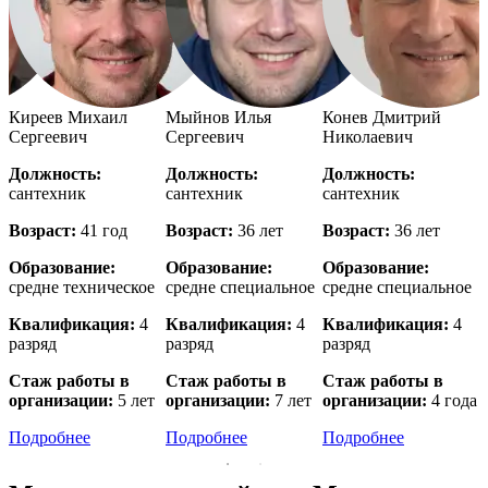
й
Киреев Михаил
Мыйнов Илья
Конев Дмитрий
Сергеевич
Сергеевич
Николаевич
Должность:
Должность:
Должность:
сантехник
сантехник
сантехник
с
Возраст:
41 год
Возраст:
36 лет
Возраст:
36 лет
В
Образование:
Образование:
Образование:
е
средне техническое
средне специальное
средне специальное
в
Квалификация:
4
Квалификация:
4
Квалификация:
4
разряд
разряд
разряд
р
Стаж работы в
Стаж работы в
Стаж работы в
организации:
5 лет
организации:
7 лет
организации:
4 года
о
Подробнее
Подробнее
Подробнее