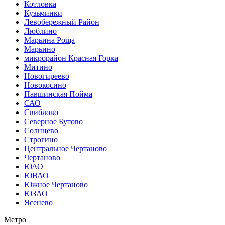
Котловка
Кузьминки
Левобережный Район
Люблино
Марьина Роща
Марьино
микрорайон Красная Горка
Митино
Новогиреево
Новокосино
Павшинская Пойма
САО
Свиблово
Северное Бутово
Солнцево
Строгино
Центральное Чертаново
Чертаново
ЮАО
ЮВАО
Южное Чертаново
ЮЗАО
Ясенево
Метро