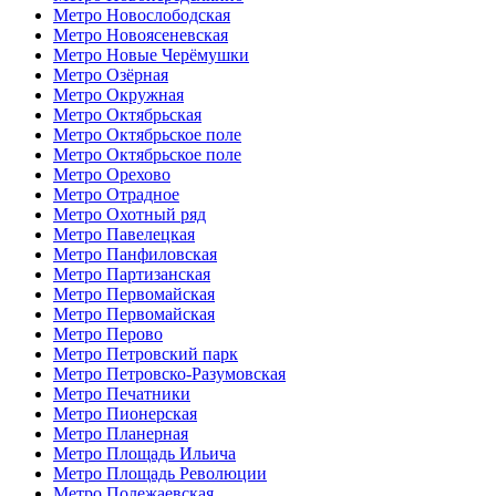
Метро Новослободская
Метро Новоясеневская
Метро Новые Черёмушки
Метро Озёрная
Метро Окружная
Метро Октябрьская
Метро Октябрьское поле
Метро Октябрьское поле
Метро Орехово
Метро Отрадное
Метро Охотный ряд
Метро Павелецкая
Метро Панфиловская
Метро Партизанская
Метро Первомайская
Метро Первомайская
Метро Перово
Метро Петровский парк
Метро Петровско-Разумовская
Метро Печатники
Метро Пионерская
Метро Планерная
Метро Площадь Ильича
Метро Площадь Революции
Метро Полежаевская