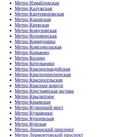
Метро Измайловская
Метро Калужская
Метро Кантемировская
Метро Каховская
Метро Киевская
Метро Кожуховская
Метро Коломенская
Метро Коммунарка
Метро Комсомольская
Метро Коньково
Метро Косино
Метро Котельники
Метро Красногвардейская
Метро Краснопресненская
Метро Красносельская
Метро Красные ворота
Метро Крестьянская застава
Метро Крылатское
Метро Крымская
Метро Кузнецкий мост
Метро Кузьминки
Метро Кунцевская
Метро Курская
Метро Ленинский проспект
Метро Лермонтовский проспект