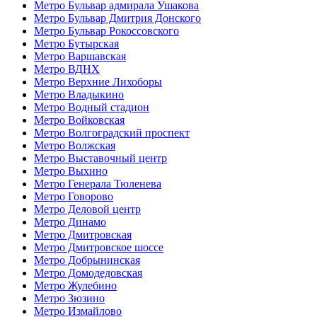
Метро Бульвар адмирала Ушакова
Метро Бульвар Дмитрия Донского
Метро Бульвар Рокоссовского
Метро Бутырская
Метро Варшавская
Метро ВДНХ
Метро Верхние Лихоборы
Метро Владыкино
Метро Водный стадион
Метро Войковская
Метро Волгоградский проспект
Метро Волжская
Метро Выставочный центр
Метро Выхино
Метро Генерала Тюленева
Метро Говорово
Метро Деловой центр
Метро Динамо
Метро Дмитровская
Метро Дмитровское шоссе
Метро Добрынинская
Метро Домодедовская
Метро Жулебино
Метро Зюзино
Метро Измайлово