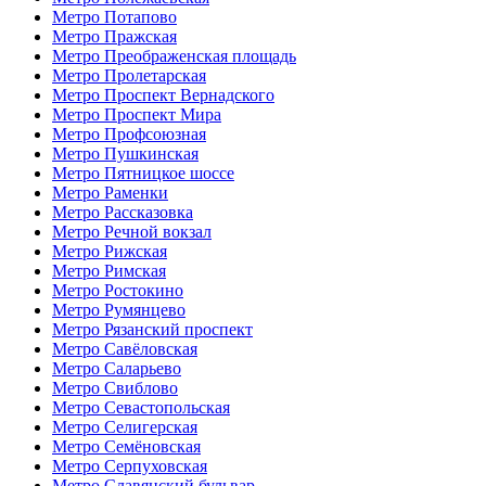
Метро Потапово
Метро Пражская
Метро Преображенская площадь
Метро Пролетарская
Метро Проспект Вернадского
Метро Проспект Мира
Метро Профсоюзная
Метро Пушкинская
Метро Пятницкое шоссе
Метро Раменки
Метро Рассказовка
Метро Речной вокзал
Метро Рижская
Метро Римская
Метро Ростокино
Метро Румянцево
Метро Рязанский проспект
Метро Савёловская
Метро Саларьево
Метро Свиблово
Метро Севастопольская
Метро Селигерская
Метро Семёновская
Метро Серпуховская
Метро Славянский бульвар