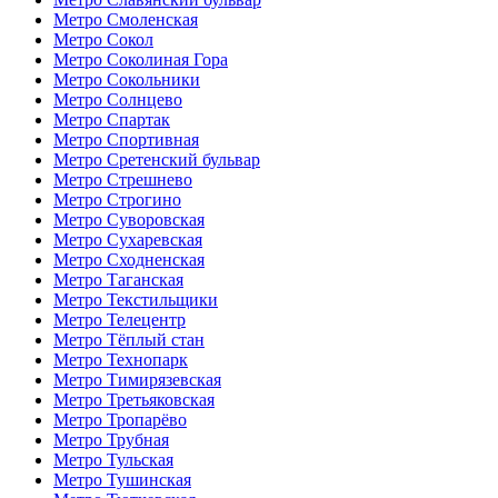
Метро Смоленская
Метро Сокол
Метро Соколиная Гора
Метро Сокольники
Метро Солнцево
Метро Спартак
Метро Спортивная
Метро Сретенский бульвар
Метро Стрешнево
Метро Строгино
Метро Суворовская
Метро Сухаревская
Метро Сходненская
Метро Таганская
Метро Текстильщики
Метро Телецентр
Метро Тёплый стан
Метро Технопарк
Метро Тимирязевская
Метро Третьяковская
Метро Тропарёво
Метро Трубная
Метро Тульская
Метро Тушинская