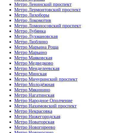
Метро Ленинский проспект
Метро Лермонтовский проспект
Метро Лихоборы
Метро Локомотив
Метро Ломоносовский проспект
Метро Лубянка
Метро Лухмановская
Метро Люблино
Метро Марьина Роща
Метро Марьино
Метро Маяковская
Метро Медведково
Метро Менделеевская
Метро Минская
Метро Мичуринский проспект
Метро Молодёжная
Метро Мякинино
Метро Нагатинская
Метро Народное Ополчение
Метро Нахимовский проспект
Метро Некрасовка
Метро Нижегородская
Метро Новаторская
Метро Новогиреево
Метро Новокосино