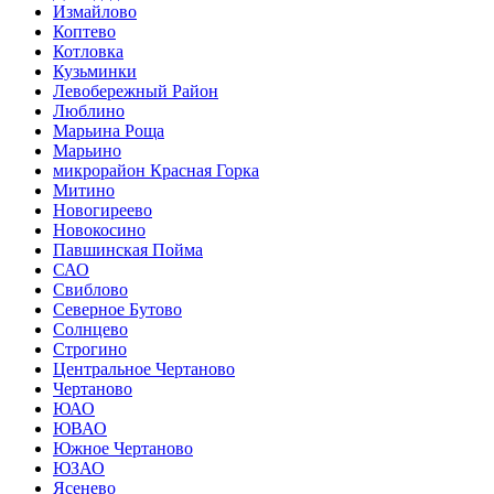
Измайлово
Коптево
Котловка
Кузьминки
Левобережный Район
Люблино
Марьина Роща
Марьино
микрорайон Красная Горка
Митино
Новогиреево
Новокосино
Павшинская Пойма
САО
Свиблово
Северное Бутово
Солнцево
Строгино
Центральное Чертаново
Чертаново
ЮАО
ЮВАО
Южное Чертаново
ЮЗАО
Ясенево