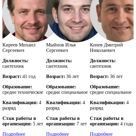
й
Киреев Михаил
Мыйнов Илья
Конев Дмитрий
Сергеевич
Сергеевич
Николаевич
Должность:
Должность:
Должность:
сантехник
сантехник
сантехник
с
Возраст:
41 год
Возраст:
36 лет
Возраст:
36 лет
В
Образование:
Образование:
Образование:
е
средне техническое
средне специальное
средне специальное
в
Квалификация:
4
Квалификация:
4
Квалификация:
4
разряд
разряд
разряд
р
Стаж работы в
Стаж работы в
Стаж работы в
организации:
5 лет
организации:
7 лет
организации:
4 года
о
Подробнее
Подробнее
Подробнее