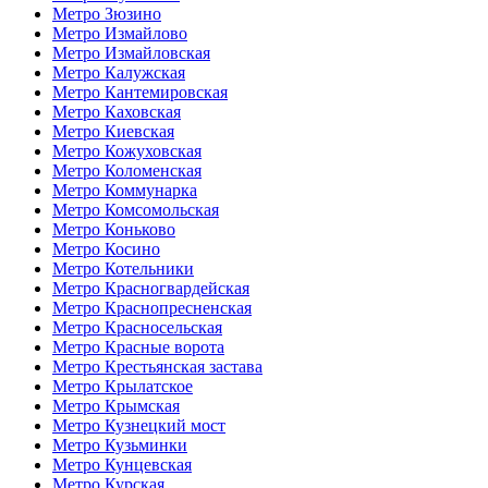
Метро Зюзино
Метро Измайлово
Метро Измайловская
Метро Калужская
Метро Кантемировская
Метро Каховская
Метро Киевская
Метро Кожуховская
Метро Коломенская
Метро Коммунарка
Метро Комсомольская
Метро Коньково
Метро Косино
Метро Котельники
Метро Красногвардейская
Метро Краснопресненская
Метро Красносельская
Метро Красные ворота
Метро Крестьянская застава
Метро Крылатское
Метро Крымская
Метро Кузнецкий мост
Метро Кузьминки
Метро Кунцевская
Метро Курская