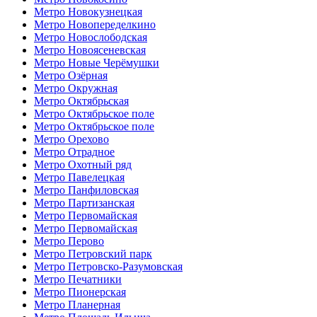
Метро Новокузнецкая
Метро Новопеределкино
Метро Новослободская
Метро Новоясеневская
Метро Новые Черёмушки
Метро Озёрная
Метро Окружная
Метро Октябрьская
Метро Октябрьское поле
Метро Октябрьское поле
Метро Орехово
Метро Отрадное
Метро Охотный ряд
Метро Павелецкая
Метро Панфиловская
Метро Партизанская
Метро Первомайская
Метро Первомайская
Метро Перово
Метро Петровский парк
Метро Петровско-Разумовская
Метро Печатники
Метро Пионерская
Метро Планерная