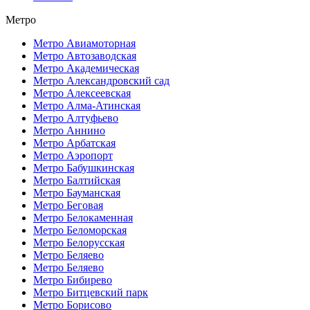
Метро
Метро Авиамоторная
Метро Автозаводская
Метро Академическая
Метро Александровский сад
Метро Алексеевская
Метро Алма-Атинская
Метро Алтуфьево
Метро Аннино
Метро Арбатская
Метро Аэропорт
Метро Бабушкинская
Метро Балтийская
Метро Бауманская
Метро Беговая
Метро Белокаменная
Метро Беломорская
Метро Белорусская
Метро Беляево
Метро Беляево
Метро Бибирево
Метро Битцевский парк
Метро Борисово