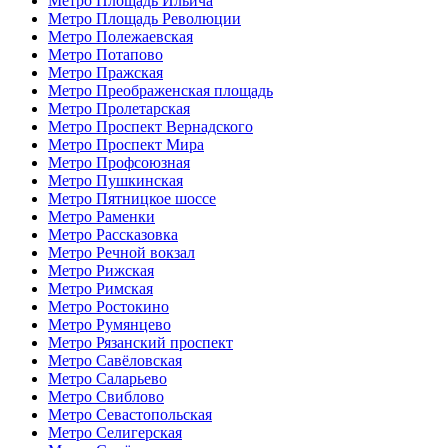
Метро Площадь Ильича
Метро Площадь Революции
Метро Полежаевская
Метро Потапово
Метро Пражская
Метро Преображенская площадь
Метро Пролетарская
Метро Проспект Вернадского
Метро Проспект Мира
Метро Профсоюзная
Метро Пушкинская
Метро Пятницкое шоссе
Метро Раменки
Метро Рассказовка
Метро Речной вокзал
Метро Рижская
Метро Римская
Метро Ростокино
Метро Румянцево
Метро Рязанский проспект
Метро Савёловская
Метро Саларьево
Метро Свиблово
Метро Севастопольская
Метро Селигерская