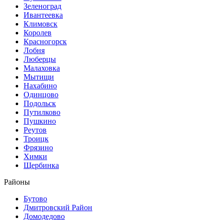
Зеленоград
Ивантеевка
Климовск
Королев
Красногорск
Лобня
Люберцы
Малаховка
Мытищи
Нахабино
Одинцово
Подольск
Путилково
Пушкино
Реутов
Троицк
Фрязино
Химки
Щербинка
Районы
Бутово
Дмитровский Район
Домодедово