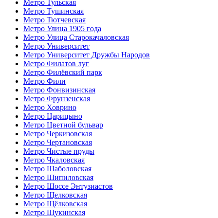
Метро Тульская
Метро Тушинская
Метро Тютчевская
Метро Улица 1905 года
Метро Улица Старокачаловская
Метро Университет
Метро Университет Дружбы Народов
Метро Филатов луг
Метро Филёвский парк
Метро Фили
Метро Фонвизинская
Метро Фрунзенская
Метро Ховрино
Метро Царицыно
Метро Цветной бульвар
Метро Черкизовская
Метро Чертановская
Метро Чистые пруды
Метро Чкаловская
Метро Шаболовская
Метро Шипиловская
Метро Шоссе Энтузиастов
Метро Щелковская
Метро Щёлковская
Метро Щукинская