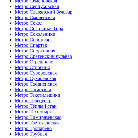
Метро Семёновская
Метро Серпуховская
Метро Славянский бульвар
Метро Смоленская
Метро Сокол
Метро Соколиная Гора
Метро Сокольники
Метро Солнцево
Метро Спартак
Метро Спортивная
Метро Сретенский бульвар
Метро Стрешнево
Метро Строгино
Метро Суворовская
Метро Сухаревская
Метро Сходненская
Метро Таганская
Метро Текстильщики
Метро Телецентр
Метро Тёплый стан
Метро Технопарк
Метро Тимирязевская
Метро Третьяковская
Метро Тропарёво
Метро Трубная