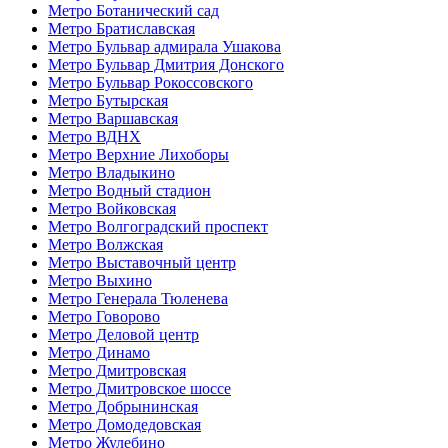
Метро Ботанический сад
Метро Братиславская
Метро Бульвар адмирала Ушакова
Метро Бульвар Дмитрия Донского
Метро Бульвар Рокоссовского
Метро Бутырская
Метро Варшавская
Метро ВДНХ
Метро Верхние Лихоборы
Метро Владыкино
Метро Водный стадион
Метро Войковская
Метро Волгоградский проспект
Метро Волжская
Метро Выставочный центр
Метро Выхино
Метро Генерала Тюленева
Метро Говорово
Метро Деловой центр
Метро Динамо
Метро Дмитровская
Метро Дмитровское шоссе
Метро Добрынинская
Метро Домодедовская
Метро Жулебино