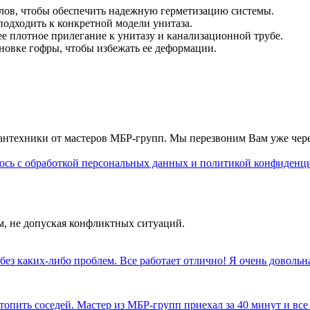
алов, чтобы обеспечить надежную герметизацию системы.
одходить к конкретной модели унитаза.
е плотное прилегание к унитазу и канализационной трубе.
новке гофры, чтобы избежать ее деформации.
 сантехники от мастеров МБР-групп. Мы перезвоним Вам уже чер
сь с обработкой персональных данных и политикой конфиденц
м, не допуская конфликтных ситуаций.
без каких-либо проблем. Все работает отлично! Я очень доволь
 затопить соседей. Мастер из МБР-групп приехал за 40 минут и в