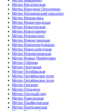
Метро Мякинино
Метро Нагатинская
Метро Народное Ополчение
Метро Нахимовский проспект
Метро Некрасовка
Метро Нижегородская
Метро Новаторская
Метро Новогиреево
Метро Новокосино
Метро Новокузнецкая
Метро Новопеределкино
Метро Новослободская
Метро Новоясеневская
Метро Новые Черёмушки
Метро Озёрная
Метро Окружная
Метро Октябрьская
Метро Октябрьское поле
Метро Октябрьское поле
Метро Орехово
Метро Отрадное
Метро Охотный ряд
Метро Павелецкая
Метро Панфиловская
Метро Партизанская