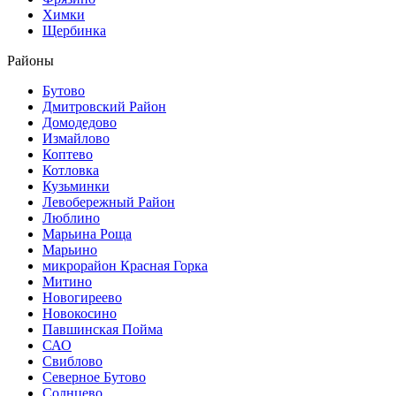
Химки
Щербинка
Районы
Бутово
Дмитровский Район
Домодедово
Измайлово
Коптево
Котловка
Кузьминки
Левобережный Район
Люблино
Марьина Роща
Марьино
микрорайон Красная Горка
Митино
Новогиреево
Новокосино
Павшинская Пойма
САО
Свиблово
Северное Бутово
Солнцево