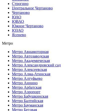
Строгино
Центральное Чертаново
Чертаново
ЮАО
ЮВАО
Южное Чертаново
ЮЗАО
Ясенево
Метро
Метро Авиамоторная
Метро Автозаводская
Метро Академическая
Метро Александровский сад
Метро Алексеевская
Метро Алма-Атинская
Метро Алтуфьево
Метро Аннино
Метро Арбатская
Метро Аэропорт
Метро Бабушкинская
Метро Балтийская
Метро Бауманская
Метро Беговая