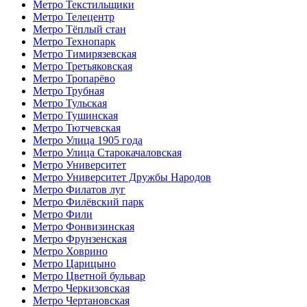
Метро Текстильщики
Метро Телецентр
Метро Тёплый стан
Метро Технопарк
Метро Тимирязевская
Метро Третьяковская
Метро Тропарёво
Метро Трубная
Метро Тульская
Метро Тушинская
Метро Тютчевская
Метро Улица 1905 года
Метро Улица Старокачаловская
Метро Университет
Метро Университет Дружбы Народов
Метро Филатов луг
Метро Филёвский парк
Метро Фили
Метро Фонвизинская
Метро Фрунзенская
Метро Ховрино
Метро Царицыно
Метро Цветной бульвар
Метро Черкизовская
Метро Чертановская