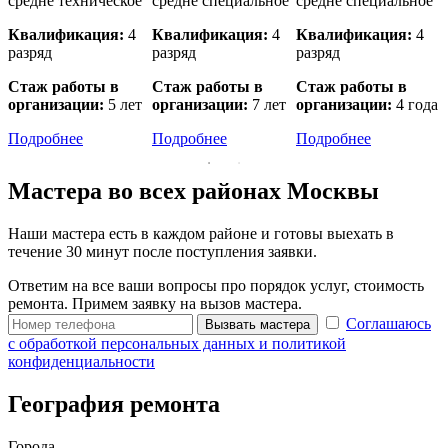
е
средне техническое
средне специальное
средне специальное
в
Квалификация:
4
Квалификация:
4
Квалификация:
4
разряд
разряд
разряд
р
Стаж работы в
Стаж работы в
Стаж работы в
организации:
5 лет
организации:
7 лет
организации:
4 года
о
Подробнее
Подробнее
Подробнее
Мастера во всех районах Москвы
Наши мастера есть в каждом районе и готовы выехать в
течение 30 минут после поступления заявки.
Ответим на все ваши вопросы про порядок услуг, стоимость
ремонта. Примем заявку на вызов мастера.
Соглашаюсь
Вызвать мастера
с обработкой персональных данных и политикой
конфиденциальности
География ремонта
Города