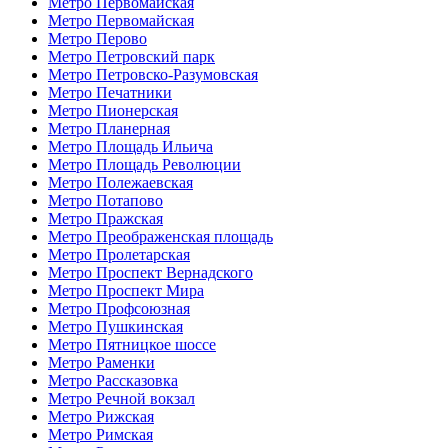
Метро Первомайская
Метро Первомайская
Метро Перово
Метро Петровский парк
Метро Петровско-Разумовская
Метро Печатники
Метро Пионерская
Метро Планерная
Метро Площадь Ильича
Метро Площадь Революции
Метро Полежаевская
Метро Потапово
Метро Пражская
Метро Преображенская площадь
Метро Пролетарская
Метро Проспект Вернадского
Метро Проспект Мира
Метро Профсоюзная
Метро Пушкинская
Метро Пятницкое шоссе
Метро Раменки
Метро Рассказовка
Метро Речной вокзал
Метро Рижская
Метро Римская