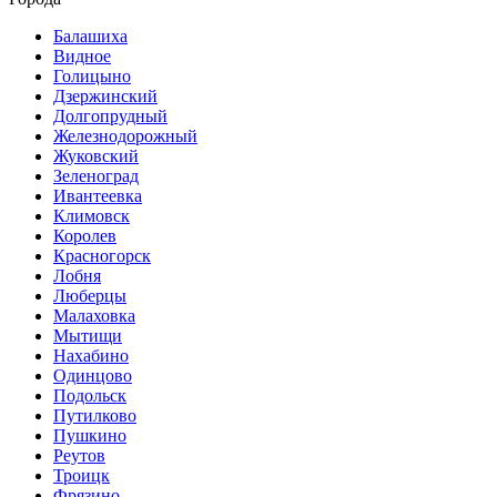
Балашиха
Видное
Голицыно
Дзержинский
Долгопрудный
Железнодорожный
Жуковский
Зеленоград
Ивантеевка
Климовск
Королев
Красногорск
Лобня
Люберцы
Малаховка
Мытищи
Нахабино
Одинцово
Подольск
Путилково
Пушкино
Реутов
Троицк
Фрязино