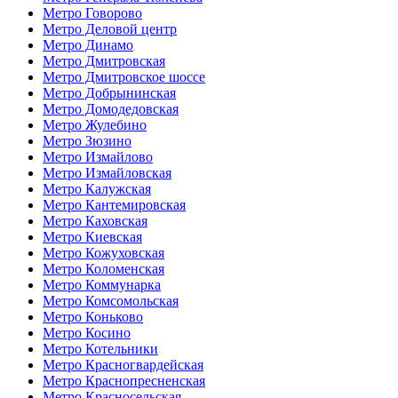
Метро Говорово
Метро Деловой центр
Метро Динамо
Метро Дмитровская
Метро Дмитровское шоссе
Метро Добрынинская
Метро Домодедовская
Метро Жулебино
Метро Зюзино
Метро Измайлово
Метро Измайловская
Метро Калужская
Метро Кантемировская
Метро Каховская
Метро Киевская
Метро Кожуховская
Метро Коломенская
Метро Коммунарка
Метро Комсомольская
Метро Коньково
Метро Косино
Метро Котельники
Метро Красногвардейская
Метро Краснопресненская
Метро Красносельская