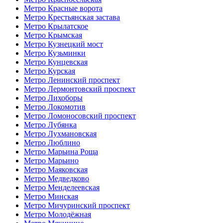
Метро Красные ворота
Метро Крестьянская застава
Метро Крылатское
Метро Крымская
Метро Кузнецкий мост
Метро Кузьминки
Метро Кунцевская
Метро Курская
Метро Ленинский проспект
Метро Лермонтовский проспект
Метро Лихоборы
Метро Локомотив
Метро Ломоносовский проспект
Метро Лубянка
Метро Лухмановская
Метро Люблино
Метро Марьина Роща
Метро Марьино
Метро Маяковская
Метро Медведково
Метро Менделеевская
Метро Минская
Метро Мичуринский проспект
Метро Молодёжная