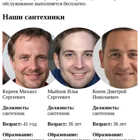
обслуживание выполняется бесплатно.
Наши сантехники
й
Киреев Михаил
Мыйнов Илья
Конев Дмитрий
Сергеевич
Сергеевич
Николаевич
Должность:
Должность:
Должность:
сантехник
сантехник
сантехник
с
Возраст:
41 год
Возраст:
36 лет
Возраст:
36 лет
В
Образование:
Образование:
Образование: