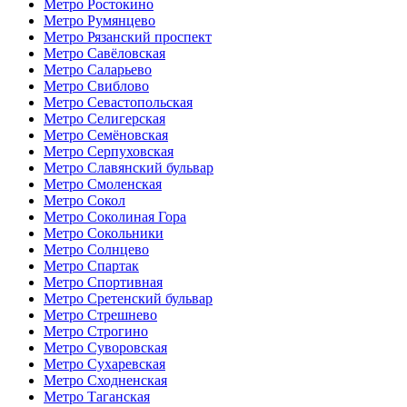
Метро Ростокино
Метро Румянцево
Метро Рязанский проспект
Метро Савёловская
Метро Саларьево
Метро Свиблово
Метро Севастопольская
Метро Селигерская
Метро Семёновская
Метро Серпуховская
Метро Славянский бульвар
Метро Смоленская
Метро Сокол
Метро Соколиная Гора
Метро Сокольники
Метро Солнцево
Метро Спартак
Метро Спортивная
Метро Сретенский бульвар
Метро Стрешнево
Метро Строгино
Метро Суворовская
Метро Сухаревская
Метро Сходненская
Метро Таганская