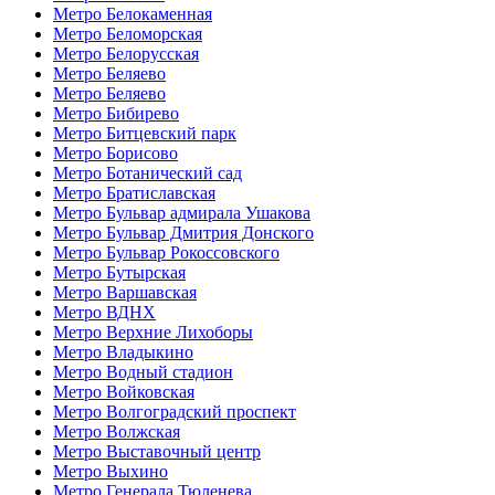
Метро Белокаменная
Метро Беломорская
Метро Белорусская
Метро Беляево
Метро Беляево
Метро Бибирево
Метро Битцевский парк
Метро Борисово
Метро Ботанический сад
Метро Братиславская
Метро Бульвар адмирала Ушакова
Метро Бульвар Дмитрия Донского
Метро Бульвар Рокоссовского
Метро Бутырская
Метро Варшавская
Метро ВДНХ
Метро Верхние Лихоборы
Метро Владыкино
Метро Водный стадион
Метро Войковская
Метро Волгоградский проспект
Метро Волжская
Метро Выставочный центр
Метро Выхино
Метро Генерала Тюленева