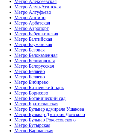
Метро Алексеевская
Метро Алма-Атинская
Метро Алтуфьево
Метро Аннино
Метро Арбатская
Метро Аэропорт
Метро Бабушкинская
Метро Балтийская
Метро Бауманская
Метро Беговая
Метро Белокаменная
Метро Беломорская
Метро Белорусская
Метро Беляево
Метро Беляево
Метро Бибирево
Метро Битцевский парк
Метро Борисово
Метро Ботанический сад
Метро Братиславская
Метро Бульвар адмирала Ушакова
Метро Бульвар Дмитрия Донского
Метро Бульвар Рокоссовского
Метро Бутырская
Метро Варшавская