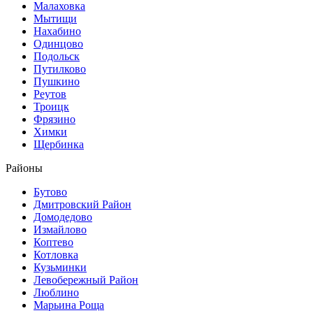
Малаховка
Мытищи
Нахабино
Одинцово
Подольск
Путилково
Пушкино
Реутов
Троицк
Фрязино
Химки
Щербинка
Районы
Бутово
Дмитровский Район
Домодедово
Измайлово
Коптево
Котловка
Кузьминки
Левобережный Район
Люблино
Марьина Роща