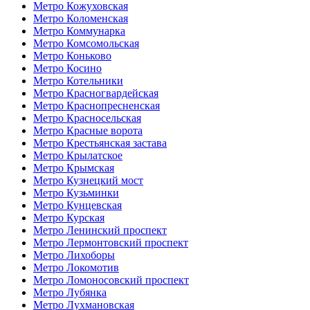
Метро Кожуховская
Метро Коломенская
Метро Коммунарка
Метро Комсомольская
Метро Коньково
Метро Косино
Метро Котельники
Метро Красногвардейская
Метро Краснопресненская
Метро Красносельская
Метро Красные ворота
Метро Крестьянская застава
Метро Крылатское
Метро Крымская
Метро Кузнецкий мост
Метро Кузьминки
Метро Кунцевская
Метро Курская
Метро Ленинский проспект
Метро Лермонтовский проспект
Метро Лихоборы
Метро Локомотив
Метро Ломоносовский проспект
Метро Лубянка
Метро Лухмановская