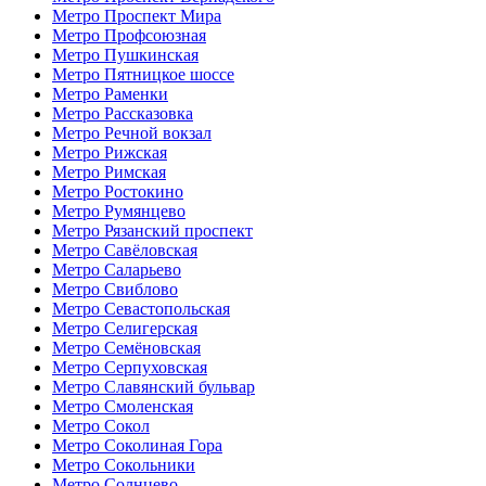
Метро Проспект Мира
Метро Профсоюзная
Метро Пушкинская
Метро Пятницкое шоссе
Метро Раменки
Метро Рассказовка
Метро Речной вокзал
Метро Рижская
Метро Римская
Метро Ростокино
Метро Румянцево
Метро Рязанский проспект
Метро Савёловская
Метро Саларьево
Метро Свиблово
Метро Севастопольская
Метро Селигерская
Метро Семёновская
Метро Серпуховская
Метро Славянский бульвар
Метро Смоленская
Метро Сокол
Метро Соколиная Гора
Метро Сокольники
Метро Солнцево