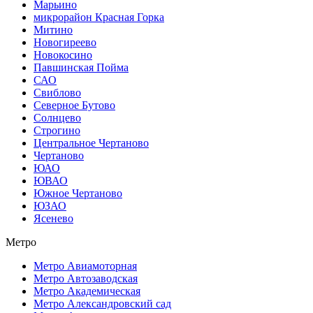
Марьино
микрорайон Красная Горка
Митино
Новогиреево
Новокосино
Павшинская Пойма
САО
Свиблово
Северное Бутово
Солнцево
Строгино
Центральное Чертаново
Чертаново
ЮАО
ЮВАО
Южное Чертаново
ЮЗАО
Ясенево
Метро
Метро Авиамоторная
Метро Автозаводская
Метро Академическая
Метро Александровский сад