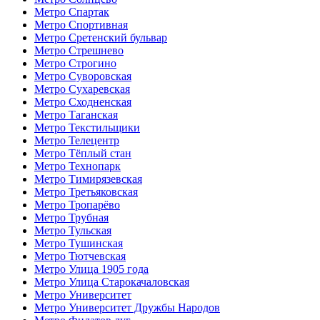
Метро Спартак
Метро Спортивная
Метро Сретенский бульвар
Метро Стрешнево
Метро Строгино
Метро Суворовская
Метро Сухаревская
Метро Сходненская
Метро Таганская
Метро Текстильщики
Метро Телецентр
Метро Тёплый стан
Метро Технопарк
Метро Тимирязевская
Метро Третьяковская
Метро Тропарёво
Метро Трубная
Метро Тульская
Метро Тушинская
Метро Тютчевская
Метро Улица 1905 года
Метро Улица Старокачаловская
Метро Университет
Метро Университет Дружбы Народов