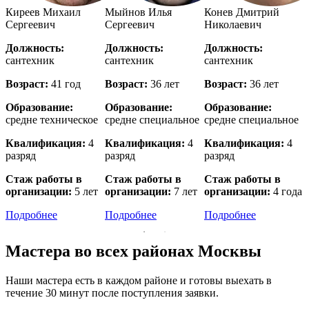
й
Киреев Михаил
Мыйнов Илья
Конев Дмитрий
Сергеевич
Сергеевич
Николаевич
Должность:
Должность:
Должность:
сантехник
сантехник
сантехник
с
Возраст:
41 год
Возраст:
36 лет
Возраст:
36 лет
В
Образование:
Образование:
Образование:
е
средне техническое
средне специальное
средне специальное
в
Квалификация:
4
Квалификация:
4
Квалификация:
4
разряд
разряд
разряд
р
Стаж работы в
Стаж работы в
Стаж работы в
организации:
5 лет
организации:
7 лет
организации:
4 года
о
Подробнее
Подробнее
Подробнее
Мастера во всех районах Москвы
Наши мастера есть в каждом районе и готовы выехать в
течение 30 минут после поступления заявки.