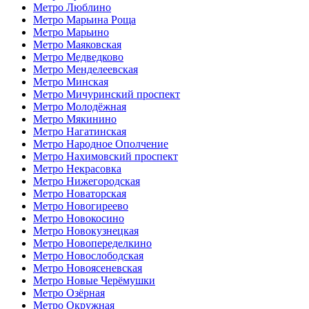
Метро Люблино
Метро Марьина Роща
Метро Марьино
Метро Маяковская
Метро Медведково
Метро Менделеевская
Метро Минская
Метро Мичуринский проспект
Метро Молодёжная
Метро Мякинино
Метро Нагатинская
Метро Народное Ополчение
Метро Нахимовский проспект
Метро Некрасовка
Метро Нижегородская
Метро Новаторская
Метро Новогиреево
Метро Новокосино
Метро Новокузнецкая
Метро Новопеределкино
Метро Новослободская
Метро Новоясеневская
Метро Новые Черёмушки
Метро Озёрная
Метро Окружная