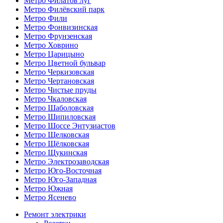
Метро Филатов луг
Метро Филёвский парк
Метро Фили
Метро Фонвизинская
Метро Фрунзенская
Метро Ховрино
Метро Царицыно
Метро Цветной бульвар
Метро Черкизовская
Метро Чертановская
Метро Чистые пруды
Метро Чкаловская
Метро Шаболовская
Метро Шипиловская
Метро Шоссе Энтузиастов
Метро Щелковская
Метро Щёлковская
Метро Щукинская
Метро Электрозаводская
Метро Юго-Восточная
Метро Юго-Западная
Метро Южная
Метро Ясенево
Ремонт электрики