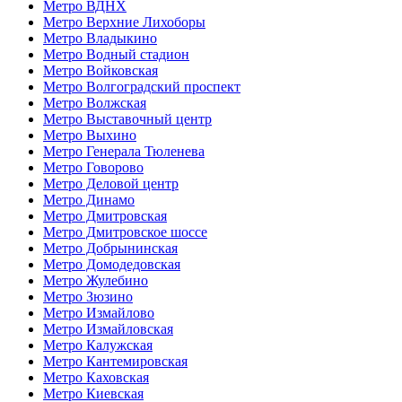
Метро ВДНХ
Метро Верхние Лихоборы
Метро Владыкино
Метро Водный стадион
Метро Войковская
Метро Волгоградский проспект
Метро Волжская
Метро Выставочный центр
Метро Выхино
Метро Генерала Тюленева
Метро Говорово
Метро Деловой центр
Метро Динамо
Метро Дмитровская
Метро Дмитровское шоссе
Метро Добрынинская
Метро Домодедовская
Метро Жулебино
Метро Зюзино
Метро Измайлово
Метро Измайловская
Метро Калужская
Метро Кантемировская
Метро Каховская
Метро Киевская