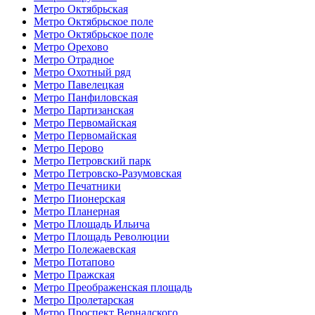
Метро Октябрьская
Метро Октябрьское поле
Метро Октябрьское поле
Метро Орехово
Метро Отрадное
Метро Охотный ряд
Метро Павелецкая
Метро Панфиловская
Метро Партизанская
Метро Первомайская
Метро Первомайская
Метро Перово
Метро Петровский парк
Метро Петровско-Разумовская
Метро Печатники
Метро Пионерская
Метро Планерная
Метро Площадь Ильича
Метро Площадь Революции
Метро Полежаевская
Метро Потапово
Метро Пражская
Метро Преображенская площадь
Метро Пролетарская
Метро Проспект Вернадского