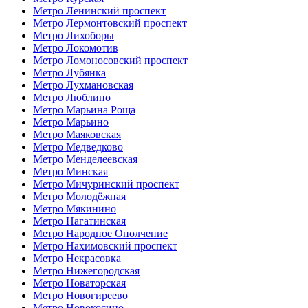
Метро Ленинский проспект
Метро Лермонтовский проспект
Метро Лихоборы
Метро Локомотив
Метро Ломоносовский проспект
Метро Лубянка
Метро Лухмановская
Метро Люблино
Метро Марьина Роща
Метро Марьино
Метро Маяковская
Метро Медведково
Метро Менделеевская
Метро Минская
Метро Мичуринский проспект
Метро Молодёжная
Метро Мякинино
Метро Нагатинская
Метро Народное Ополчение
Метро Нахимовский проспект
Метро Некрасовка
Метро Нижегородская
Метро Новаторская
Метро Новогиреево
Метро Новокосино