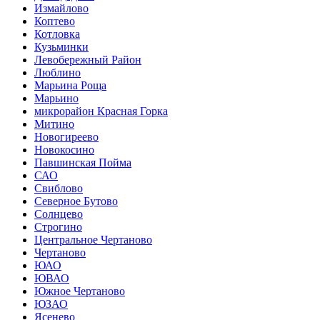
Измайлово
Коптево
Котловка
Кузьминки
Левобережный Район
Люблино
Марьина Роща
Марьино
микрорайон Красная Горка
Митино
Новогиреево
Новокосино
Павшинская Пойма
САО
Свиблово
Северное Бутово
Солнцево
Строгино
Центральное Чертаново
Чертаново
ЮАО
ЮВАО
Южное Чертаново
ЮЗАО
Ясенево