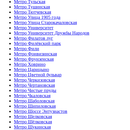
Метро Тульская
Метро Тушинская
Метро Тютчевская
Метро Улица 1905 года
Метро Улица Старокачаловская
Метро Университет
Метро Университет Дружбы Народов
Метро Филатов луг
Метро Филёвский парк
Метро Фили
Метро Фонвизинская
Метро Фрунзенская
Метро Ховрино
Метро Царицыно
Метро Цветной бульвар
Метро Черкизовская
Метро Чертановская
Метро Чистые пруды
Метро Чкаловская
Метро Шаболовская
Метро Шипиловская
Метро Шоссе Энтузиастов
Метро Щелковская
Метро Щёлковская
Метро Щукинская