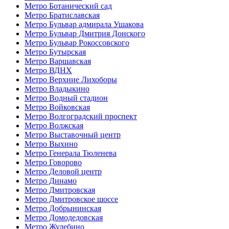
Метро Ботанический сад
Метро Братиславская
Метро Бульвар адмирала Ушакова
Метро Бульвар Дмитрия Донского
Метро Бульвар Рокоссовского
Метро Бутырская
Метро Варшавская
Метро ВДНХ
Метро Верхние Лихоборы
Метро Владыкино
Метро Водный стадион
Метро Войковская
Метро Волгоградский проспект
Метро Волжская
Метро Выставочный центр
Метро Выхино
Метро Генерала Тюленева
Метро Говорово
Метро Деловой центр
Метро Динамо
Метро Дмитровская
Метро Дмитровское шоссе
Метро Добрынинская
Метро Домодедовская
Метро Жулебино