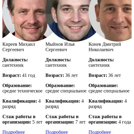
й
Киреев Михаил
Мыйнов Илья
Конев Дмитрий
Сергеевич
Сергеевич
Николаевич
Должность:
Должность:
Должность:
сантехник
сантехник
сантехник
с
Возраст:
41 год
Возраст:
36 лет
Возраст:
36 лет
В
Образование:
Образование:
Образование:
е
средне техническое
средне специальное
средне специальное
в
Квалификация:
4
Квалификация:
4
Квалификация:
4
разряд
разряд
разряд
р
Стаж работы в
Стаж работы в
Стаж работы в
организации:
5 лет
организации:
7 лет
организации:
4 года
о
Подробнее
Подробнее
Подробнее