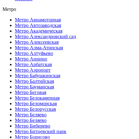
Метро
Метро Авиамоторная
Метро Автозаводская
Метро Академическая
Метро Александровский сад
Метро Алексеевская
Метро Алма-Атинская
Метро Алтуфьево
Метро Аннино
Метро Арбатская
Метро Аэропорт
Метро Бабушкинская
Метро Балтийская
Метро Бауманская
Метро Беговая
Метро Белокаменная
Метро Беломорская
Метро Белорусская
Метро Беляево
Метро Беляево
Метро Бибирево
Метро Битцевский парк
Метро Борисово