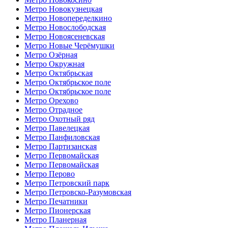
Метро Новокузнецкая
Метро Новопеределкино
Метро Новослободская
Метро Новоясеневская
Метро Новые Черёмушки
Метро Озёрная
Метро Окружная
Метро Октябрьская
Метро Октябрьское поле
Метро Октябрьское поле
Метро Орехово
Метро Отрадное
Метро Охотный ряд
Метро Павелецкая
Метро Панфиловская
Метро Партизанская
Метро Первомайская
Метро Первомайская
Метро Перово
Метро Петровский парк
Метро Петровско-Разумовская
Метро Печатники
Метро Пионерская
Метро Планерная