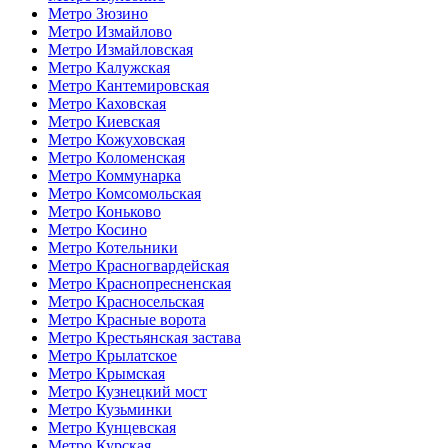
Метро Зюзино
Метро Измайлово
Метро Измайловская
Метро Калужская
Метро Кантемировская
Метро Каховская
Метро Киевская
Метро Кожуховская
Метро Коломенская
Метро Коммунарка
Метро Комсомольская
Метро Коньково
Метро Косино
Метро Котельники
Метро Красногвардейская
Метро Краснопресненская
Метро Красносельская
Метро Красные ворота
Метро Крестьянская застава
Метро Крылатское
Метро Крымская
Метро Кузнецкий мост
Метро Кузьминки
Метро Кунцевская
Метро Курская