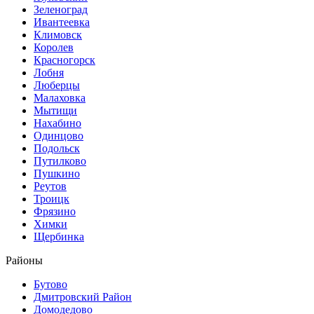
Зеленоград
Ивантеевка
Климовск
Королев
Красногорск
Лобня
Люберцы
Малаховка
Мытищи
Нахабино
Одинцово
Подольск
Путилково
Пушкино
Реутов
Троицк
Фрязино
Химки
Щербинка
Районы
Бутово
Дмитровский Район
Домодедово