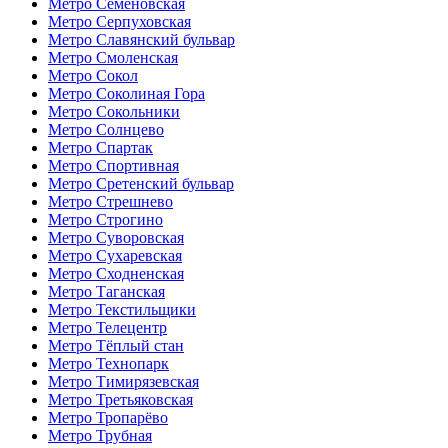
Метро Семёновская
Метро Серпуховская
Метро Славянский бульвар
Метро Смоленская
Метро Сокол
Метро Соколиная Гора
Метро Сокольники
Метро Солнцево
Метро Спартак
Метро Спортивная
Метро Сретенский бульвар
Метро Стрешнево
Метро Строгино
Метро Суворовская
Метро Сухаревская
Метро Сходненская
Метро Таганская
Метро Текстильщики
Метро Телецентр
Метро Тёплый стан
Метро Технопарк
Метро Тимирязевская
Метро Третьяковская
Метро Тропарёво
Метро Трубная