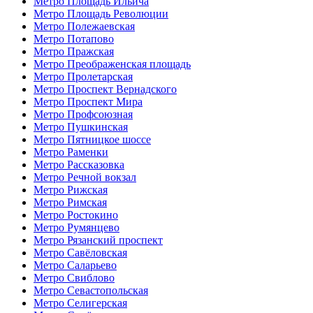
Метро Площадь Ильича
Метро Площадь Революции
Метро Полежаевская
Метро Потапово
Метро Пражская
Метро Преображенская площадь
Метро Пролетарская
Метро Проспект Вернадского
Метро Проспект Мира
Метро Профсоюзная
Метро Пушкинская
Метро Пятницкое шоссе
Метро Раменки
Метро Рассказовка
Метро Речной вокзал
Метро Рижская
Метро Римская
Метро Ростокино
Метро Румянцево
Метро Рязанский проспект
Метро Савёловская
Метро Саларьево
Метро Свиблово
Метро Севастопольская
Метро Селигерская