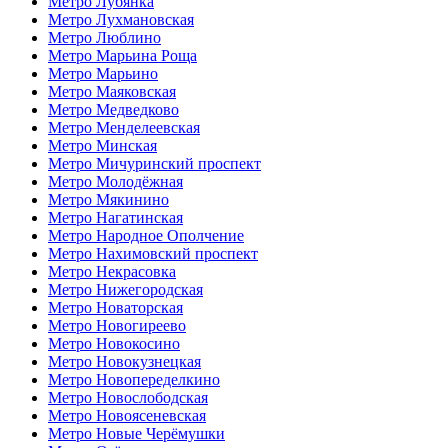
Метро Лубянка
Метро Лухмановская
Метро Люблино
Метро Марьина Роща
Метро Марьино
Метро Маяковская
Метро Медведково
Метро Менделеевская
Метро Минская
Метро Мичуринский проспект
Метро Молодёжная
Метро Мякинино
Метро Нагатинская
Метро Народное Ополчение
Метро Нахимовский проспект
Метро Некрасовка
Метро Нижегородская
Метро Новаторская
Метро Новогиреево
Метро Новокосино
Метро Новокузнецкая
Метро Новопеределкино
Метро Новослободская
Метро Новоясеневская
Метро Новые Черёмушки