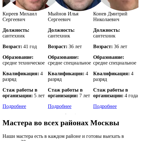
й
Киреев Михаил
Мыйнов Илья
Конев Дмитрий
Сергеевич
Сергеевич
Николаевич
Должность:
Должность:
Должность:
сантехник
сантехник
сантехник
с
Возраст:
41 год
Возраст:
36 лет
Возраст:
36 лет
В
Образование:
Образование:
Образование:
е
средне техническое
средне специальное
средне специальное
в
Квалификация:
4
Квалификация:
4
Квалификация:
4
разряд
разряд
разряд
р
Стаж работы в
Стаж работы в
Стаж работы в
организации:
5 лет
организации:
7 лет
организации:
4 года
о
Подробнее
Подробнее
Подробнее
Мастера во всех районах Москвы
Наши мастера есть в каждом районе и готовы выехать в