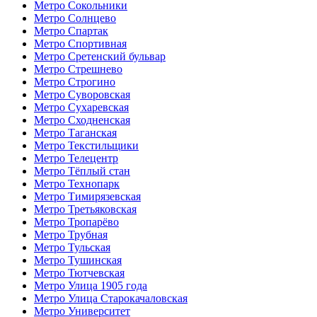
Метро Сокольники
Метро Солнцево
Метро Спартак
Метро Спортивная
Метро Сретенский бульвар
Метро Стрешнево
Метро Строгино
Метро Суворовская
Метро Сухаревская
Метро Сходненская
Метро Таганская
Метро Текстильщики
Метро Телецентр
Метро Тёплый стан
Метро Технопарк
Метро Тимирязевская
Метро Третьяковская
Метро Тропарёво
Метро Трубная
Метро Тульская
Метро Тушинская
Метро Тютчевская
Метро Улица 1905 года
Метро Улица Старокачаловская
Метро Университет