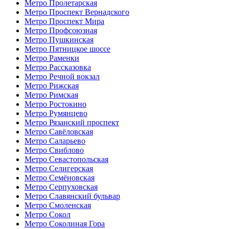
Метро Пролетарская
Метро Проспект Вернадского
Метро Проспект Мира
Метро Профсоюзная
Метро Пушкинская
Метро Пятницкое шоссе
Метро Раменки
Метро Рассказовка
Метро Речной вокзал
Метро Рижская
Метро Римская
Метро Ростокино
Метро Румянцево
Метро Рязанский проспект
Метро Савёловская
Метро Саларьево
Метро Свиблово
Метро Севастопольская
Метро Селигерская
Метро Семёновская
Метро Серпуховская
Метро Славянский бульвар
Метро Смоленская
Метро Сокол
Метро Соколиная Гора