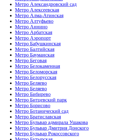
Метро Александровский сад
Метро Алексеевская
Метро Алма-Атинская
Метро Алтуфьево
Метро Аннино
Метро Арбатская
Метро Аэропорт
Метро Бабушкинская
Метро Балтийская
Метро Бауманская
Метро Беговая
Метро Белокаменная
Метро Беломорская
Метро Белорусская
Метро Беляево
Метро Беляево
Метро Бибирево
Метро Битцевский парк
Метро Борисово
Метро Ботанический сад
Метро Братиславская
Метро Бульвар адмирала Ушакова
Метро Бульвар Дмитрия Донского
Метро Бульвар Рокоссовского
Метро Бутырская