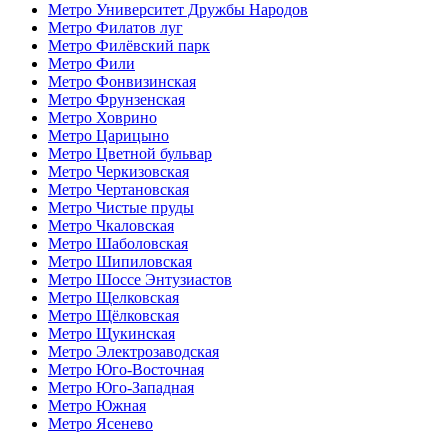
Метро Университет Дружбы Народов
Метро Филатов луг
Метро Филёвский парк
Метро Фили
Метро Фонвизинская
Метро Фрунзенская
Метро Ховрино
Метро Царицыно
Метро Цветной бульвар
Метро Черкизовская
Метро Чертановская
Метро Чистые пруды
Метро Чкаловская
Метро Шаболовская
Метро Шипиловская
Метро Шоссе Энтузиастов
Метро Щелковская
Метро Щёлковская
Метро Щукинская
Метро Электрозаводская
Метро Юго-Восточная
Метро Юго-Западная
Метро Южная
Метро Ясенево