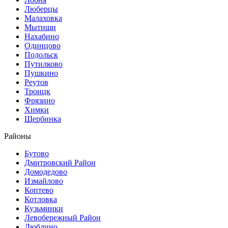
Люберцы
Малаховка
Мытищи
Нахабино
Одинцово
Подольск
Путилково
Пушкино
Реутов
Троицк
Фрязино
Химки
Щербинка
Районы
Бутово
Дмитровский Район
Домодедово
Измайлово
Коптево
Котловка
Кузьминки
Левобережный Район
Люблино