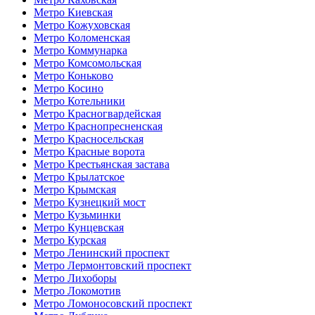
Метро Киевская
Метро Кожуховская
Метро Коломенская
Метро Коммунарка
Метро Комсомольская
Метро Коньково
Метро Косино
Метро Котельники
Метро Красногвардейская
Метро Краснопресненская
Метро Красносельская
Метро Красные ворота
Метро Крестьянская застава
Метро Крылатское
Метро Крымская
Метро Кузнецкий мост
Метро Кузьминки
Метро Кунцевская
Метро Курская
Метро Ленинский проспект
Метро Лермонтовский проспект
Метро Лихоборы
Метро Локомотив
Метро Ломоносовский проспект