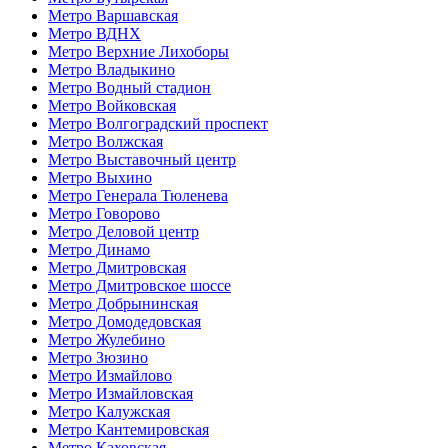
Метро Варшавская
Метро ВДНХ
Метро Верхние Лихоборы
Метро Владыкино
Метро Водный стадион
Метро Войковская
Метро Волгоградский проспект
Метро Волжская
Метро Выставочный центр
Метро Выхино
Метро Генерала Тюленева
Метро Говорово
Метро Деловой центр
Метро Динамо
Метро Дмитровская
Метро Дмитровское шоссе
Метро Добрынинская
Метро Домодедовская
Метро Жулебино
Метро Зюзино
Метро Измайлово
Метро Измайловская
Метро Калужская
Метро Кантемировская
Метро Каховская