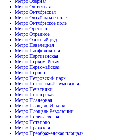
Метро Озёрная
Метро Окружная
Метро Октябрьская
Метро Октябрьское поле
Метро Октябрьское поле
Метро Орехово
Метро Отрадное
Метро Охотный ряд
Метро Павелецкая
Метро Панфиловская
Метро Партизанская
Метро Первомайская
Метро Первомайская
Метро Перово
Метро Петровский парк
Метро Петровско-Разумовская
Метро Печатники
Метро Пионерская
Метро Планерная
Метро Площадь Ильича
Метро Площадь Революции
Метро Полежаевская
Метро Потапово
Метро Пражская
Метро Преображенская площадь