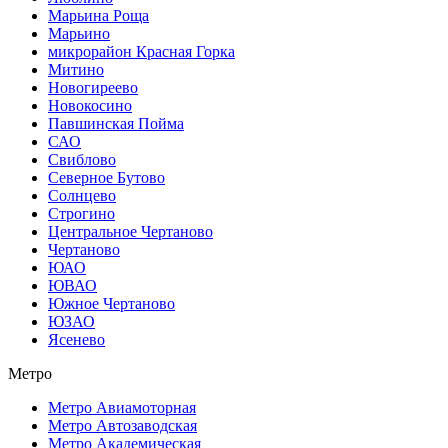
Марьина Роща
Марьино
микрорайон Красная Горка
Митино
Новогиреево
Новокосино
Павшинская Пойма
САО
Свиблово
Северное Бутово
Солнцево
Строгино
Центральное Чертаново
Чертаново
ЮАО
ЮВАО
Южное Чертаново
ЮЗАО
Ясенево
Метро
Метро Авиамоторная
Метро Автозаводская
Метро Академическая