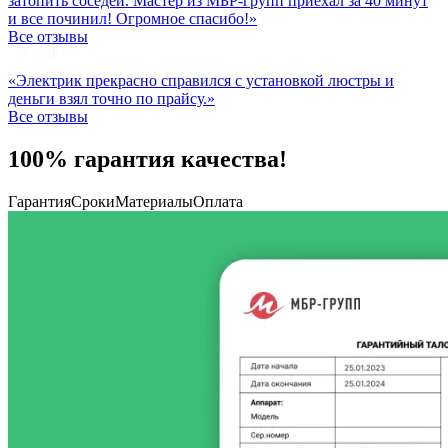
затопить соседей. Мастер из МБР-групп приехал за 40 минут
и все починил! Огромное спасибо!»
Все отзывы
«Электрик прекрасно справился с установкой люстры и
деньги взял точно по прайсу.»
Все отзывы
100% гарантия качества!
Гарантия
Сроки
Материалы
Оплата