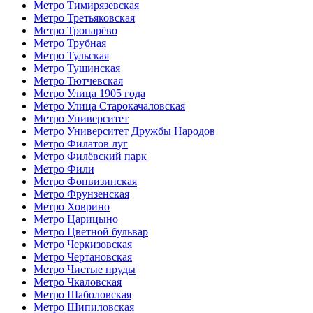
Метро Тимирязевская
Метро Третьяковская
Метро Тропарёво
Метро Трубная
Метро Тульская
Метро Тушинская
Метро Тютчевская
Метро Улица 1905 года
Метро Улица Старокачаловская
Метро Университет
Метро Университет Дружбы Народов
Метро Филатов луг
Метро Филёвский парк
Метро Фили
Метро Фонвизинская
Метро Фрунзенская
Метро Ховрино
Метро Царицыно
Метро Цветной бульвар
Метро Черкизовская
Метро Чертановская
Метро Чистые пруды
Метро Чкаловская
Метро Шаболовская
Метро Шипиловская