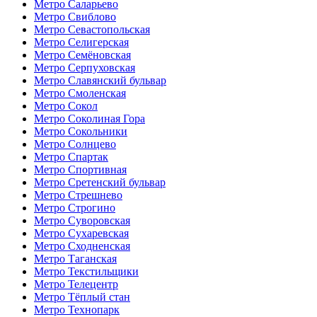
Метро Саларьево
Метро Свиблово
Метро Севастопольская
Метро Селигерская
Метро Семёновская
Метро Серпуховская
Метро Славянский бульвар
Метро Смоленская
Метро Сокол
Метро Соколиная Гора
Метро Сокольники
Метро Солнцево
Метро Спартак
Метро Спортивная
Метро Сретенский бульвар
Метро Стрешнево
Метро Строгино
Метро Суворовская
Метро Сухаревская
Метро Сходненская
Метро Таганская
Метро Текстильщики
Метро Телецентр
Метро Тёплый стан
Метро Технопарк