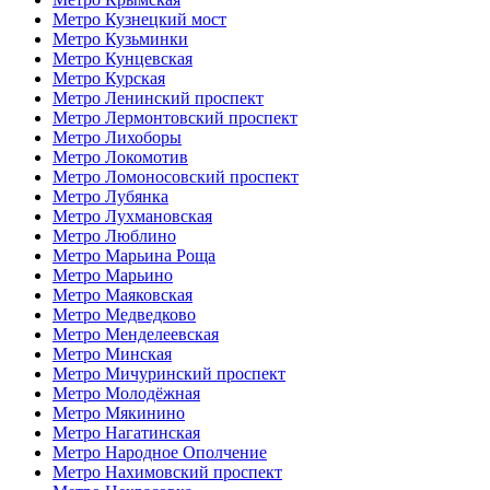
Метро Кузнецкий мост
Метро Кузьминки
Метро Кунцевская
Метро Курская
Метро Ленинский проспект
Метро Лермонтовский проспект
Метро Лихоборы
Метро Локомотив
Метро Ломоносовский проспект
Метро Лубянка
Метро Лухмановская
Метро Люблино
Метро Марьина Роща
Метро Марьино
Метро Маяковская
Метро Медведково
Метро Менделеевская
Метро Минская
Метро Мичуринский проспект
Метро Молодёжная
Метро Мякинино
Метро Нагатинская
Метро Народное Ополчение
Метро Нахимовский проспект