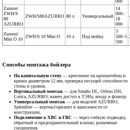
000
Zanussi
14
ZWH/S
000–
ZWH/S80AZURRO
80 л
Универсальный
80
18
AZURRO
000
3
Zanussi
ZWH/S 10 Mini O
10 л
Под мойку
500–5
Mini O 10
500
Способы монтажа бойлера
На капитальную стену
— крепление на кронштейны и
крюки диаметром 12 мм, проверка несущей способности
стены и уровня.
Вертикальный монтаж
— для Smalto DL, Orfeus DH,
Lorica, AZURRO; важен доступ к ТЭНу, аноду и фланцу.
Универсальный монтаж
— для моделей AZURRO,
Splendore — вертик/горизонт в зависимости от
конструкции.
Подключение к ХВС и ГВС
— через гибкую подводку,
обратный и предохранительный клапан, разъемные
соединения.