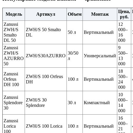
Цена,
Модель
Артикул
Объем
Монтаж
руб.
Zanussi
12
ZWH/S
ZWH/S 50 Smalto
000–
50 л
Вертикальный
Smalto
DL
16
DL 50
000
Zanussi
9
ZWH/S
30/50
500–
ZWH/S30AZURRO
Универсальный
AZURRO
л
13
50
000
18
Zanussi
ZWH/S 100 Orfeus
500–
Orfeus
100 л
Вертикальный
DH
24
DH 100
000
10
Zanussi
ZWH/S 30
000–
Splendore
30 л
Компактный
Splendore
14
30
000
16
Zanussi
000–
Lorica
ZWH/S 100 Lorica
100 л
Вертикальный
21
100