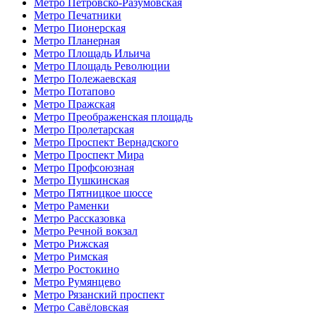
Метро Петровско-Разумовская
Метро Печатники
Метро Пионерская
Метро Планерная
Метро Площадь Ильича
Метро Площадь Революции
Метро Полежаевская
Метро Потапово
Метро Пражская
Метро Преображенская площадь
Метро Пролетарская
Метро Проспект Вернадского
Метро Проспект Мира
Метро Профсоюзная
Метро Пушкинская
Метро Пятницкое шоссе
Метро Раменки
Метро Рассказовка
Метро Речной вокзал
Метро Рижская
Метро Римская
Метро Ростокино
Метро Румянцево
Метро Рязанский проспект
Метро Савёловская