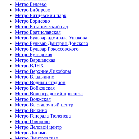
Метро Беляево
Метро Бибирево
Метро Битцевский парк
Метро Борисово
Метро Ботанический сад
Метро Братиславская
Метро Бульвар адмирала Ушакова
Метро Бульвар Дмитрия Донского
Метро Бульвар Рокоссовского
Метро Бутырская
Метро Варшавская
Метро ВДНХ
Метро Верхние Лихоборы
Метро Владыкино
Метро Водный стадион
Метро Войковская
Метро Волгоградский проспект
Метро Волжская
Метро Выставочный центр
Метро Выхино
Метро Генерала Тюленева
Метро Говорово
Метро Деловой центр
Метро Динамо
Метро Дмитровская