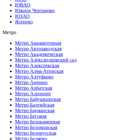
ЮВАО
Южное Чертаново
ЮЗАО
Ясенево
Метро
Метро Авиамоторная
Метро Автозаводская
Метро Академическая
Метро Александровский сад
Метро Алексеевская
Метро Алма-Атинская
Метро Алтуфьево
Метро Аннино
Метро Арбатская
Метро Аэропорт
Метро Бабушкинская
Метро Балтийская
Метро Бауманская
Метро Беговая
Метро Белокаменная
Метро Беломорская
Метро Белорусская
Метро Беляево