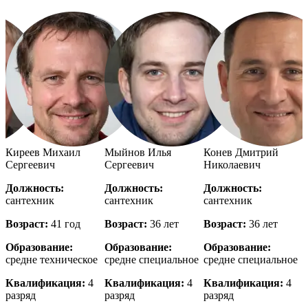
й
Киреев Михаил
Мыйнов Илья
Конев Дмитрий
Сергеевич
Сергеевич
Николаевич
Должность:
Должность:
Должность:
сантехник
сантехник
сантехник
с
Возраст:
41 год
Возраст:
36 лет
Возраст:
36 лет
В
Образование:
Образование:
Образование:
е
средне техническое
средне специальное
средне специальное
в
Квалификация:
4
Квалификация:
4
Квалификация:
4
разряд
разряд
разряд
р