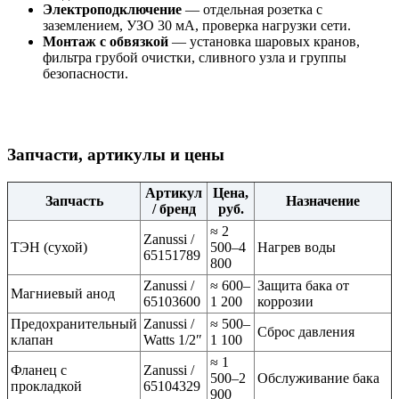
Электроподключение
— отдельная розетка с
заземлением, УЗО 30 мА, проверка нагрузки сети.
Монтаж с обвязкой
— установка шаровых кранов,
фильтра грубой очистки, сливного узла и группы
безопасности.
Запчасти, артикулы и цены
Артикул
Цена,
Запчасть
Назначение
/ бренд
руб.
≈ 2
Zanussi /
ТЭН (сухой)
500–4
Нагрев воды
65151789
800
Zanussi /
≈ 600–
Защита бака от
Магниевый анод
65103600
1 200
коррозии
Предохранительный
Zanussi /
≈ 500–
Сброс давления
клапан
Watts 1/2″
1 100
≈ 1
Фланец с
Zanussi /
500–2
Обслуживание бака
прокладкой
65104329
900