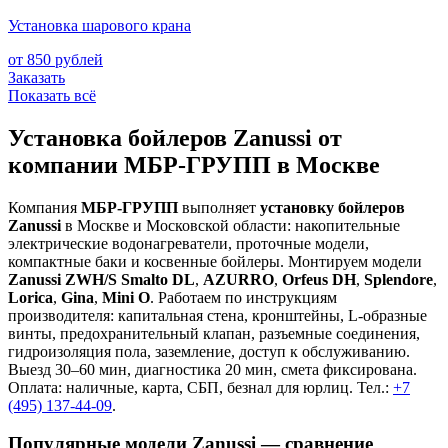
Установка шарового крана
от 850 рублей
Заказать
Показать всё
Установка бойлеров Zanussi от
компании МБР-ГРУПП в Москве
Компания
МБР-ГРУПП
выполняет
установку бойлеров
Zanussi
в Москве и Московской области: накопительные
электрические водонагреватели, проточные модели,
компактные баки и косвенные бойлеры. Монтируем модели
Zanussi ZWH/S Smalto DL
,
AZURRO
,
Orfeus DH
,
Splendore
,
Lorica
,
Gina
,
Mini O
. Работаем по инструкциям
производителя: капитальная стена, кронштейны, L-образные
винты, предохранительный клапан, разъемные соединения,
гидроизоляция пола, заземление, доступ к обслуживанию.
Выезд 30–60 мин, диагностика 20 мин, смета фиксирована.
Оплата: наличные, карта, СБП, безнал для юрлиц. Тел.:
+7
(495) 137-44-09
.
Популярные модели Zanussi — сравнение