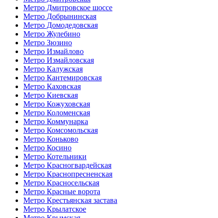
Метро Дмитровское шоссе
Метро Добрынинская
Метро Домодедовская
Метро Жулебино
Метро Зюзино
Метро Измайлово
Метро Измайловская
Метро Калужская
Метро Кантемировская
Метро Каховская
Метро Киевская
Метро Кожуховская
Метро Коломенская
Метро Коммунарка
Метро Комсомольская
Метро Коньково
Метро Косино
Метро Котельники
Метро Красногвардейская
Метро Краснопресненская
Метро Красносельская
Метро Красные ворота
Метро Крестьянская застава
Метро Крылатское
Метро Крымская