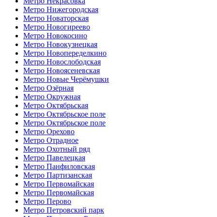
Метро Некрасовка
Метро Нижегородская
Метро Новаторская
Метро Новогиреево
Метро Новокосино
Метро Новокузнецкая
Метро Новопеределкино
Метро Новослободская
Метро Новоясеневская
Метро Новые Черёмушки
Метро Озёрная
Метро Окружная
Метро Октябрьская
Метро Октябрьское поле
Метро Октябрьское поле
Метро Орехово
Метро Отрадное
Метро Охотный ряд
Метро Павелецкая
Метро Панфиловская
Метро Партизанская
Метро Первомайская
Метро Первомайская
Метро Перово
Метро Петровский парк