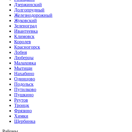
Дзержинский
Долгопрудный
Железнодорожный
Жуковский
Зеленоград
Ивантеевка
Климовск
Королев
Красногорск
Лобня
Люберцы
Малаховка
Мытищи
Нахабино
Одинцово
Подольск
Путилково
Пушкино
Реутов
Троицк
Фрязино
Химки
Щербинка
Районы