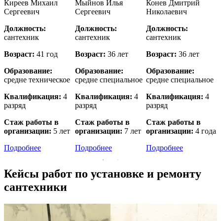
й
Киреев Михаил
Мыйнов Илья
Конев Дмитрий
Сергеевич
Сергеевич
Николаевич
Должность:
Должность:
Должность:
сантехник
сантехник
сантехник
с
Возраст:
41 год
Возраст:
36 лет
Возраст:
36 лет
В
Образование:
Образование:
Образование:
е
средне техническое
средне специальное
средне специальное
в
Квалификация:
4
Квалификация:
4
Квалификация:
4
разряд
разряд
разряд
р
Стаж работы в
Стаж работы в
Стаж работы в
организации:
5 лет
организации:
7 лет
организации:
4 года
о
Подробнее
Подробнее
Подробнее
Кейсы работ по установке и ремонту
сантехники