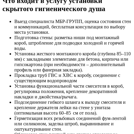
Что входит в услугу установки
скрытого гигиенического душа
Выезд специалиста МБР‑ГРУПП, оценка состояния стен
и коммуникаций, бесплатная консультация по выбору
места установки.
Подготовка стены: разметка ниши под монтажный
короб, штробление для подводки холодной и горячей
воды.
Установка жесткого монтажного короба (глубина 85–110
мм) с закладными элементами для бетона, кирпича или
гипсокартона (при необходимости – дополнительный
профиль или фанерная закладка).
Прокладка труб ГВС и ХВС к коробу, соединение с
существующим водопровoдом
Установка функциональной части смесителя в короб,
регулировка положения, крепление декоративной
накладки и джойстика/рычага.
Подсоединение гибкого шланга к выходу смесителя и
крепление держателя лейки на стене у унитаза
(оптимальная высота 60–85 см от пола).
Герметизация всех резьбовых соединений фум‑лентой
или силиконом, заделка штроб, выравнивание и
оштукатуривание стен.