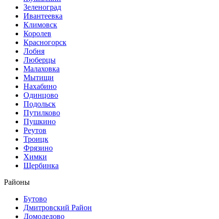
Зеленоград
Ивантеевка
Климовск
Королев
Красногорск
Лобня
Люберцы
Малаховка
Мытищи
Нахабино
Одинцово
Подольск
Путилково
Пушкино
Реутов
Троицк
Фрязино
Химки
Щербинка
Районы
Бутово
Дмитровский Район
Домодедово