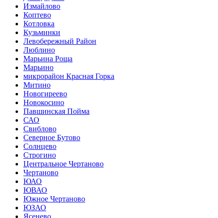
Измайлово
Коптево
Котловка
Кузьминки
Левобережный Район
Люблино
Марьина Роща
Марьино
микрорайон Красная Горка
Митино
Новогиреево
Новокосино
Павшинская Пойма
САО
Свиблово
Северное Бутово
Солнцево
Строгино
Центральное Чертаново
Чертаново
ЮАО
ЮВАО
Южное Чертаново
ЮЗАО
Ясенево