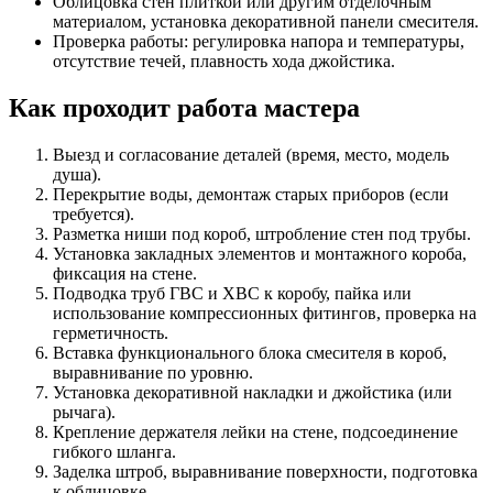
Облицовка стен плиткой или другим отделочным
материалом, установка декоративной панели смесителя.
Проверка работы: регулировка напора и температуры,
отсутствие течей, плавность хода джойстика.
Как проходит работа мастера
Выезд и согласование деталей (время, место, модель
душа).
Перекрытие воды, демонтаж старых приборов (если
требуется).
Разметка ниши под короб, штробление стен под трубы.
Установка закладных элементов и монтажного короба,
фиксация на стене.
Подводка труб ГВС и ХВС к коробу, пайка или
использование компрессионных фитингов, проверка на
герметичность.
Вставка функционального блока смесителя в короб,
выравнивание по уровню.
Установка декоративной накладки и джойстика (или
рычага).
Крепление держателя лейки на стене, подсоединение
гибкого шланга.
Заделка штроб, выравнивание поверхности, подготовка
к облицовке.