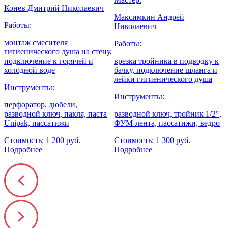
Конев Дмитрий Николаевич
Максимкин Андрей
Работы:
Р
Николаевич
монтаж смесителя
з
Работы:
гигиенического душа на стену,
н
подключение к горячей и
врезка тройника в подводку к
п
ж
холодной воде
бачку, подключение шланга и
лейки гигиенического душа
Инструменты:
р
Инструменты:
перфоратор, дюбели,
,
разводной ключ, пакля, паста
разводной ключ, тройник 1/2",
С
Unipak, пассатижи
ФУМ-лента, пассатижи, ведро
Стоимость: 1 200 руб.
Стоимость: 1 300 руб.
Подробнее
Подробнее