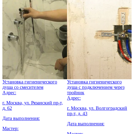
Установка гигиенического
Установка гигиенического
З
о
душа со смесителем
душа с подключением через
Адрес:
тройник
А
Адрес:
г. Москва, ул. Рязанский пр-т,
г
д. 62
г. Москва, ул. Волгоградский
в
пр-т, д. 43
Дата выполнения:
Д
Дата выполнения:
Мастер:
М
Мастер: