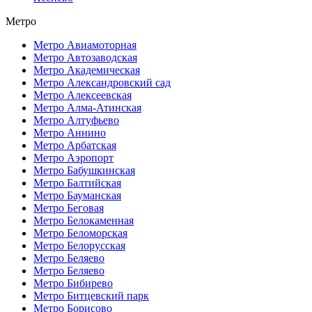
Метро
Метро Авиамоторная
Метро Автозаводская
Метро Академическая
Метро Александровский сад
Метро Алексеевская
Метро Алма-Атинская
Метро Алтуфьево
Метро Аннино
Метро Арбатская
Метро Аэропорт
Метро Бабушкинская
Метро Балтийская
Метро Бауманская
Метро Беговая
Метро Белокаменная
Метро Беломорская
Метро Белорусская
Метро Беляево
Метро Беляево
Метро Бибирево
Метро Битцевский парк
Метро Борисово