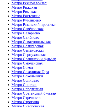
Метро Речной вокзал
Метро Рижская
Метро Римская
Метро Ростокино
Метро Румянцево
Метро Рязанский проспект
Метро Савёловская
Метро Саларьево
Метро Свиблово
Метро Севастопольская
Метро Селигерская
Метро Семёновская
Метро Серпуховская
Метро Славянский бульвар
Метро Смоленская
Метро Сокол
Метро Соколиная Гора
Метро Сокольники
Метро Солнцево
Метро Спартак
Метро Спортивная
Метро Сретенский бульвар
Метро Стрешнево
Метро Строгино
Метро Суворовская