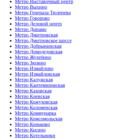
Метро Выставочный центр
Метро Выхино
Метро Генерала Тюленева
Метро Говорово
Метро Деловой центр
Метро Динамо
Метро Дмитровская
Метро Дмитровское шоссе
Метро Добрынинская
Метро Домодедовская
Метро Жулебино
Метро Зюзино
Метро Измайлово
Метро Измайловская
Метро Калужская
Метро Кантемировская
Метро Каховская
Метро Киевская
Метро Кожуховская
Метро Коломенская
Метро Коммунарка
Метро Комсомольская
Метро Коньково
Метро Косино
Метро Котельники