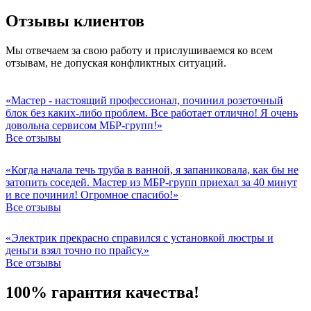
Отзывы клиентов
Мы отвечаем за свою работу и прислушиваемся ко всем
отзывам, не допуская конфликтных ситуаций.
«Мастер - настоящий профессионал, починил розеточный
блок без каких-либо проблем. Все работает отлично! Я очень
довольна сервисом МБР-групп!»
Все отзывы
«Когда начала течь труба в ванной, я запаниковала, как бы не
затопить соседей. Мастер из МБР-групп приехал за 40 минут
и все починил! Огромное спасибо!»
Все отзывы
«Электрик прекрасно справился с установкой люстры и
деньги взял точно по прайсу.»
Все отзывы
100% гарантия качества!