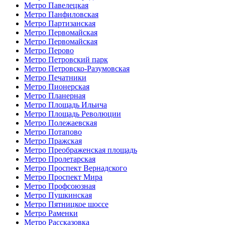
Метро Павелецкая
Метро Панфиловская
Метро Партизанская
Метро Первомайская
Метро Первомайская
Метро Перово
Метро Петровский парк
Метро Петровско-Разумовская
Метро Печатники
Метро Пионерская
Метро Планерная
Метро Площадь Ильича
Метро Площадь Революции
Метро Полежаевская
Метро Потапово
Метро Пражская
Метро Преображенская площадь
Метро Пролетарская
Метро Проспект Вернадского
Метро Проспект Мира
Метро Профсоюзная
Метро Пушкинская
Метро Пятницкое шоссе
Метро Раменки
Метро Рассказовка