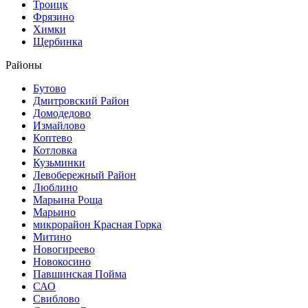
Троицк
Фрязино
Химки
Щербинка
Районы
Бутово
Дмитровский Район
Домодедово
Измайлово
Коптево
Котловка
Кузьминки
Левобережный Район
Люблино
Марьина Роща
Марьино
микрорайон Красная Горка
Митино
Новогиреево
Новокосино
Павшинская Пойма
САО
Свиблово