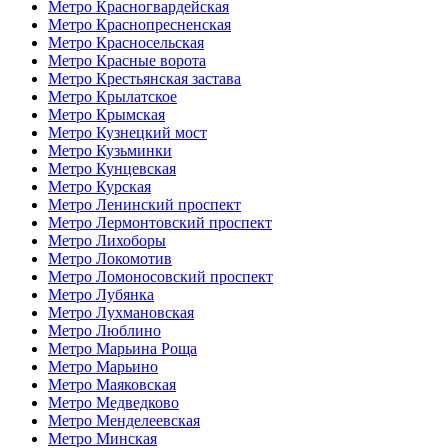
Метро Красногвардейская
Метро Краснопресненская
Метро Красносельская
Метро Красные ворота
Метро Крестьянская застава
Метро Крылатское
Метро Крымская
Метро Кузнецкий мост
Метро Кузьминки
Метро Кунцевская
Метро Курская
Метро Ленинский проспект
Метро Лермонтовский проспект
Метро Лихоборы
Метро Локомотив
Метро Ломоносовский проспект
Метро Лубянка
Метро Лухмановская
Метро Люблино
Метро Марьина Роща
Метро Марьино
Метро Маяковская
Метро Медведково
Метро Менделеевская
Метро Минская