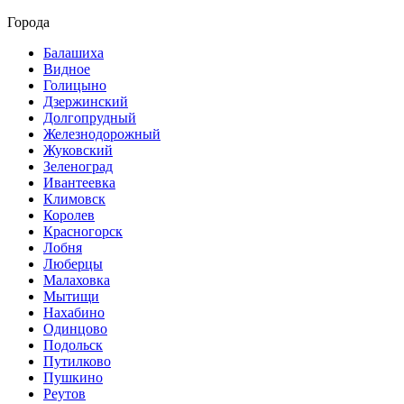
Города
Балашиха
Видное
Голицыно
Дзержинский
Долгопрудный
Железнодорожный
Жуковский
Зеленоград
Ивантеевка
Климовск
Королев
Красногорск
Лобня
Люберцы
Малаховка
Мытищи
Нахабино
Одинцово
Подольск
Путилково
Пушкино
Реутов