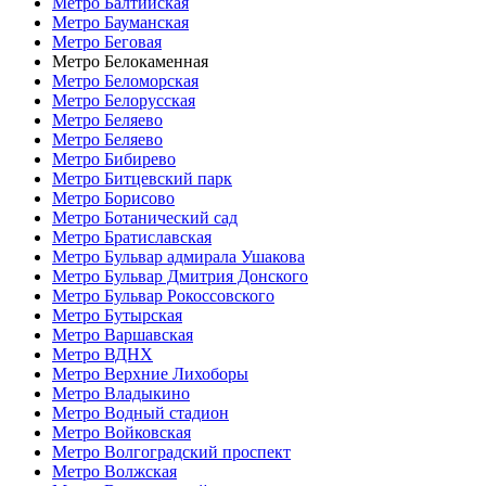
Метро Балтийская
Метро Бауманская
Метро Беговая
Метро Белокаменная
Метро Беломорская
Метро Белорусская
Метро Беляево
Метро Беляево
Метро Бибирево
Метро Битцевский парк
Метро Борисово
Метро Ботанический сад
Метро Братиславская
Метро Бульвар адмирала Ушакова
Метро Бульвар Дмитрия Донского
Метро Бульвар Рокоссовского
Метро Бутырская
Метро Варшавская
Метро ВДНХ
Метро Верхние Лихоборы
Метро Владыкино
Метро Водный стадион
Метро Войковская
Метро Волгоградский проспект
Метро Волжская