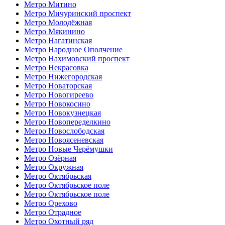
Метро Митино
Метро Мичуринский проспект
Метро Молодёжная
Метро Мякинино
Метро Нагатинская
Метро Народное Ополчение
Метро Нахимовский проспект
Метро Некрасовка
Метро Нижегородская
Метро Новаторская
Метро Новогиреево
Метро Новокосино
Метро Новокузнецкая
Метро Новопеределкино
Метро Новослободская
Метро Новоясеневская
Метро Новые Черёмушки
Метро Озёрная
Метро Окружная
Метро Октябрьская
Метро Октябрьское поле
Метро Октябрьское поле
Метро Орехово
Метро Отрадное
Метро Охотный ряд