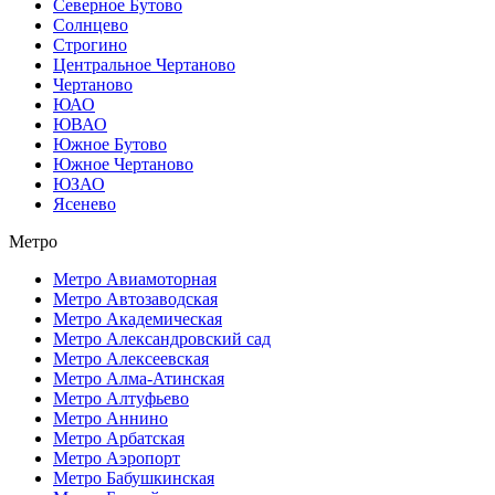
Северное Бутово
Солнцево
Строгино
Центральное Чертаново
Чертаново
ЮАО
ЮВАО
Южное Бутово
Южное Чертаново
ЮЗАО
Ясенево
Метро
Метро Авиамоторная
Метро Автозаводская
Метро Академическая
Метро Александровский сад
Метро Алексеевская
Метро Алма-Атинская
Метро Алтуфьево
Метро Аннино
Метро Арбатская
Метро Аэропорт
Метро Бабушкинская