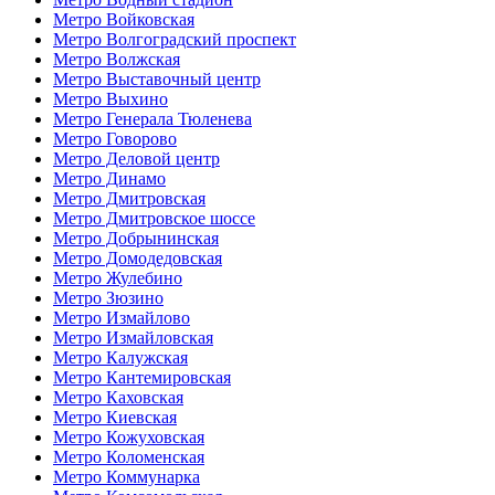
Метро Войковская
Метро Волгоградский проспект
Метро Волжская
Метро Выставочный центр
Метро Выхино
Метро Генерала Тюленева
Метро Говорово
Метро Деловой центр
Метро Динамо
Метро Дмитровская
Метро Дмитровское шоссе
Метро Добрынинская
Метро Домодедовская
Метро Жулебино
Метро Зюзино
Метро Измайлово
Метро Измайловская
Метро Калужская
Метро Кантемировская
Метро Каховская
Метро Киевская
Метро Кожуховская
Метро Коломенская
Метро Коммунарка