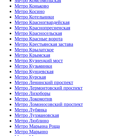
Метро Комсомольская
Метро Коньково
Метро Косино
Метро Котельники
Метро Красногвардейская
Метро Краснопресненская
Метро Красносельская
Метро Красные ворота
Метро Крестьянская застава
Метро Крылатское
Метро Крымская
Метро Кузнецкий мост
Метро Кузьминки
Метро Кунцевская
Метро Курская
Метро Ленинский проспект
Метро Лермонтовский проспект
Метро Лихоборы
Метро Локомотив
Метро Ломоносовский проспект
Метро Лубянка
Метро Лухмановская
Метро Люблино
Метро Марьина Роща
Метро Марьино