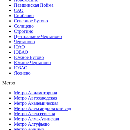
Павшинская Пойма
САО
Свиблово
Северное Бутово
Солнцево
Строгино
Центральное Чертаново
Чертаново
ЮАО
ЮВАО
Южное Бутово
Южное Чертаново
ЮЗАО
Ясенево
Метро
Метро Авиамоторная
Метро Автозаводская
Метро Академическая
Метро Александровский сад
Метро Алексеевская
Метро Алма-Атинская
Метро Алтуфьево
Метро Аннино