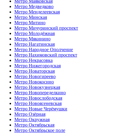
Метро Маяковская
Метро Медведково
Метро Менделеевская
Метро Минская
Метро Митино
Метро Мичуринский проспект
Метро Молодёжная
Метро Мякинино
Метро Нагатинская
Метро Народное Ополчение
Метро Нахимовский проспект
Метро Некрасовка
Метро Нижегородская
Метро Новаторская
Метро Новогиреево
Метро Новокосино
Метро Новокузнецкая
Метро Новопеределкино
Метро Новослободская
Метро Новоясеневская
Метро Новые Черёмушки
Метро Озёрная
Метро Окружная
Метро Октябрьская
Метро Октябрьское поле