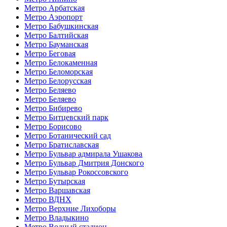
Метро Арбатская
Метро Аэропорт
Метро Бабушкинская
Метро Балтийская
Метро Бауманская
Метро Беговая
Метро Белокаменная
Метро Беломорская
Метро Белорусская
Метро Беляево
Метро Беляево
Метро Бибирево
Метро Битцевский парк
Метро Борисово
Метро Ботанический сад
Метро Братиславская
Метро Бульвар адмирала Ушакова
Метро Бульвар Дмитрия Донского
Метро Бульвар Рокоссовского
Метро Бутырская
Метро Варшавская
Метро ВДНХ
Метро Верхние Лихоборы
Метро Владыкино
Метро Водный стадион