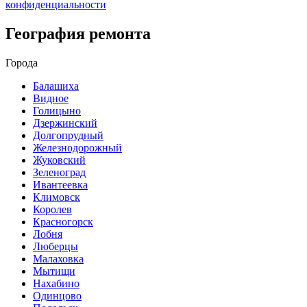
конфиденциальности
География ремонта
Города
Балашиха
Видное
Голицыно
Дзержинский
Долгопрудный
Железнодорожный
Жуковский
Зеленоград
Ивантеевка
Климовск
Королев
Красногорск
Лобня
Люберцы
Малаховка
Мытищи
Нахабино
Одинцово