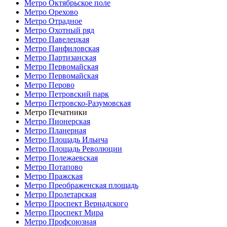
Метро Октябрьское поле
Метро Орехово
Метро Отрадное
Метро Охотный ряд
Метро Павелецкая
Метро Панфиловская
Метро Партизанская
Метро Первомайская
Метро Первомайская
Метро Перово
Метро Петровский парк
Метро Петровско-Разумовская
Метро Печатники
Метро Пионерская
Метро Планерная
Метро Площадь Ильича
Метро Площадь Революции
Метро Полежаевская
Метро Потапово
Метро Пражская
Метро Преображенская площадь
Метро Пролетарская
Метро Проспект Вернадского
Метро Проспект Мира
Метро Профсоюзная