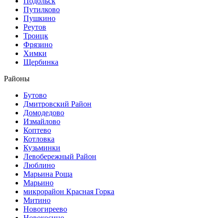
Подольск
Путилково
Пушкино
Реутов
Троицк
Фрязино
Химки
Щербинка
Районы
Бутово
Дмитровский Район
Домодедово
Измайлово
Коптево
Котловка
Кузьминки
Левобережный Район
Люблино
Марьина Роща
Марьино
микрорайон Красная Горка
Митино
Новогиреево
Новокосино