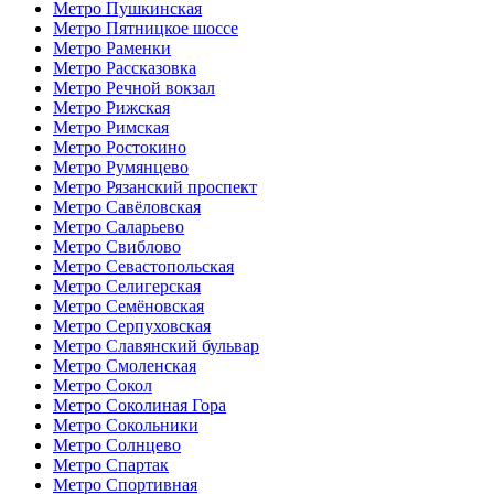
Метро Пушкинская
Метро Пятницкое шоссе
Метро Раменки
Метро Рассказовка
Метро Речной вокзал
Метро Рижская
Метро Римская
Метро Ростокино
Метро Румянцево
Метро Рязанский проспект
Метро Савёловская
Метро Саларьево
Метро Свиблово
Метро Севастопольская
Метро Селигерская
Метро Семёновская
Метро Серпуховская
Метро Славянский бульвар
Метро Смоленская
Метро Сокол
Метро Соколиная Гора
Метро Сокольники
Метро Солнцево
Метро Спартак
Метро Спортивная