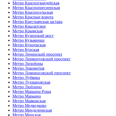
Метро Красногвардейская
Метро Краснопресненская
Метро Красносельская
Метро Красные ворота
Метро Крестьянская застава
Метро Крылатское
Метро Крымская
Метро Кузнецкий мост
Метро Кузьминки
Метро Кунцевская
Метро Курская
Метро Ленинский проспект
Метро Лермонтовский проспект
Метро Лихоборы
Метро Локомотив
Метро Ломоносовский проспект
Метро Лубянка
Метро Лухмановская
Метро Люблино
Метро Марьина Роща
Метро Марьино
Метро Маяковская
Метро Медведково
Метро Менделеевская
Метро Минская