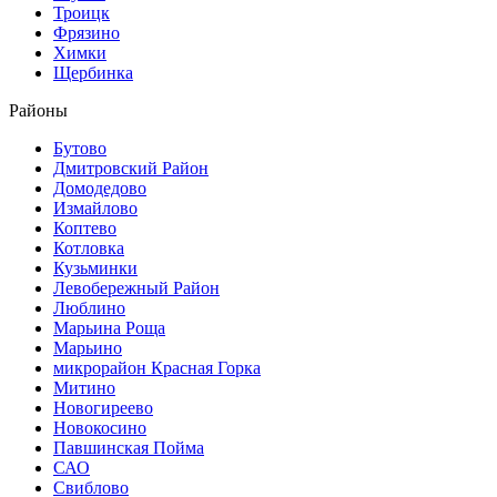
Троицк
Фрязино
Химки
Щербинка
Районы
Бутово
Дмитровский Район
Домодедово
Измайлово
Коптево
Котловка
Кузьминки
Левобережный Район
Люблино
Марьина Роща
Марьино
микрорайон Красная Горка
Митино
Новогиреево
Новокосино
Павшинская Пойма
САО
Свиблово