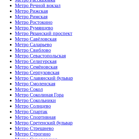
Метро Речной вокзал
Метро Рижская
Метро Римская
Метро Ростокино
Метро Румянцево
Метро Рязанский проспект
Метро Савёловская
Метро Саларьево
Метро Свиблово
Метро Севастопольская
Метро Селигерская
Метро Семёновская
Метро Серпуховская
Метро Славянский бульвар
Метро Смоленская
Метро Сокол
Метро Соколиная Гора
Метро Сокольники
Метро Солнцево
Метро Спартак
Метро Спортивная
Метро Сретенский бульвар
Метро Стрешнево
Метро Строгино