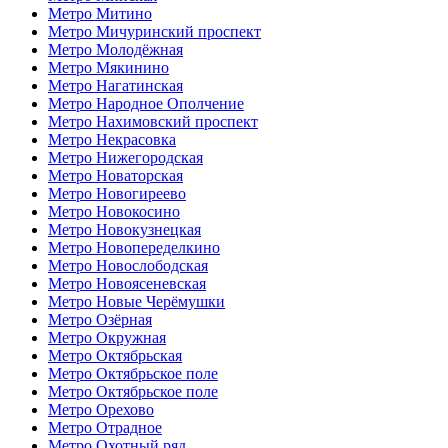
Метро Митино
Метро Мичуринский проспект
Метро Молодёжная
Метро Мякинино
Метро Нагатинская
Метро Народное Ополчение
Метро Нахимовский проспект
Метро Некрасовка
Метро Нижегородская
Метро Новаторская
Метро Новогиреево
Метро Новокосино
Метро Новокузнецкая
Метро Новопеределкино
Метро Новослободская
Метро Новоясеневская
Метро Новые Черёмушки
Метро Озёрная
Метро Окружная
Метро Октябрьская
Метро Октябрьское поле
Метро Октябрьское поле
Метро Орехово
Метро Отрадное
Метро Охотный ряд