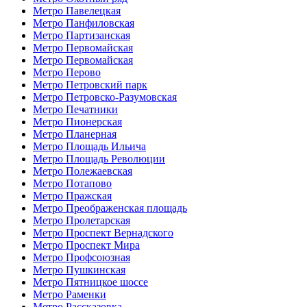
Метро Павелецкая
Метро Панфиловская
Метро Партизанская
Метро Первомайская
Метро Первомайская
Метро Перово
Метро Петровский парк
Метро Петровско-Разумовская
Метро Печатники
Метро Пионерская
Метро Планерная
Метро Площадь Ильича
Метро Площадь Революции
Метро Полежаевская
Метро Потапово
Метро Пражская
Метро Преображенская площадь
Метро Пролетарская
Метро Проспект Вернадского
Метро Проспект Мира
Метро Профсоюзная
Метро Пушкинская
Метро Пятницкое шоссе
Метро Раменки
Метро Рассказовка