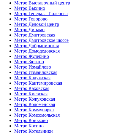
Метро Выставочный центр
Метро Выхино
Метро Генерала Тюленева
Метро Говорово
Метро Деловой центр
Метро Динамо
Метро Дмитровская
Метро Дмитровское шоссе
Метро Добрынинская
Метро Домодедовская
Метро Жулебино
Метро Зюзино
Метро Измайлово
Метро Измайловская
Метро Калужская
Метро Кантемировская
Метро Каховская
Метро Киевская
Метро Кожуховская
Метро Коломенская
Метро Коммунарка
Метро Комсомольская
Метро Коньково
Метро Косино
Метро Котельники