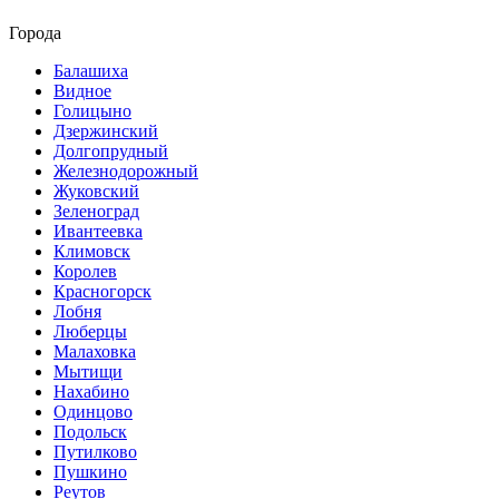
Города
Балашиха
Видное
Голицыно
Дзержинский
Долгопрудный
Железнодорожный
Жуковский
Зеленоград
Ивантеевка
Климовск
Королев
Красногорск
Лобня
Люберцы
Малаховка
Мытищи
Нахабино
Одинцово
Подольск
Путилково
Пушкино
Реутов