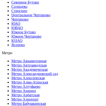
Северное Бутово
Солнцево
Строгино
Центральное Чертаново
Чертаново
ЮАО
ЮВАО
Южное Бутово
Южное Чертаново
ЮЗАО
Ясенево
Метро
Метро Авиамоторная
Метро Автозаводская
Метро Академическая
Метро Александровский сад
Метро Алексеевская
Метро Алма-Атинская
Метро Алтуфьево
Метро Аннино
Метро Арбатская
Метро Аэропорт
Метро Бабушкинская