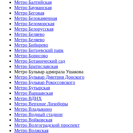
Метро Балтийская
Метро Бауманская
Метро Беговая
Метро Белокаменная
Метро Беломорская
Метро Белорусская
Метро Беляево
Метро Беляево
Метро Бибирево
Метро Битцевский парк
Метро Борисово
Метро Ботанический сад
Метро Братиславская
Метро Бульвар адмирала Ушакова
Метро Бульвар Дмитрия Донского
Метро Бульвар Рокоссовского
Метро Бутырская
Метро Варшавская
Метро ВДНХ
Метро Верхние Лихоборы
Метро Владыкино
Метро Водный стадион
Метро Войковская
Метро Волгоградский проспект
Метро Волжская