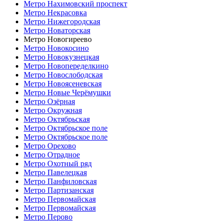
Метро Нахимовский проспект
Метро Некрасовка
Метро Нижегородская
Метро Новаторская
Метро Новогиреево
Метро Новокосино
Метро Новокузнецкая
Метро Новопеределкино
Метро Новослободская
Метро Новоясеневская
Метро Новые Черёмушки
Метро Озёрная
Метро Окружная
Метро Октябрьская
Метро Октябрьское поле
Метро Октябрьское поле
Метро Орехово
Метро Отрадное
Метро Охотный ряд
Метро Павелецкая
Метро Панфиловская
Метро Партизанская
Метро Первомайская
Метро Первомайская
Метро Перово