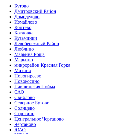
Бутово
Дмитровский Район
Домодедово
Измайлово
Коптево
Котловка
Кузьминки
Левобережный Район
Люблино
Марьина Роща
Марьино
микрорайон Красная Горка
Митино
Новогиреево
Новокосино
Павшинская Пойма
САО
Свиблово
Северное Бутово
Солнцево
Строгино
Центральное Чертаново
Чертаново
ЮАО