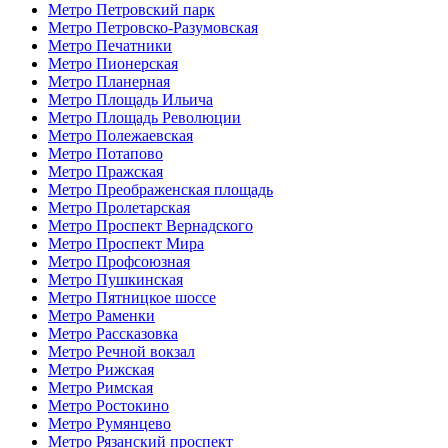
Метро Петровский парк
Метро Петровско-Разумовская
Метро Печатники
Метро Пионерская
Метро Планерная
Метро Площадь Ильича
Метро Площадь Революции
Метро Полежаевская
Метро Потапово
Метро Пражская
Метро Преображенская площадь
Метро Пролетарская
Метро Проспект Вернадского
Метро Проспект Мира
Метро Профсоюзная
Метро Пушкинская
Метро Пятницкое шоссе
Метро Раменки
Метро Рассказовка
Метро Речной вокзал
Метро Рижская
Метро Римская
Метро Ростокино
Метро Румянцево
Метро Рязанский проспект