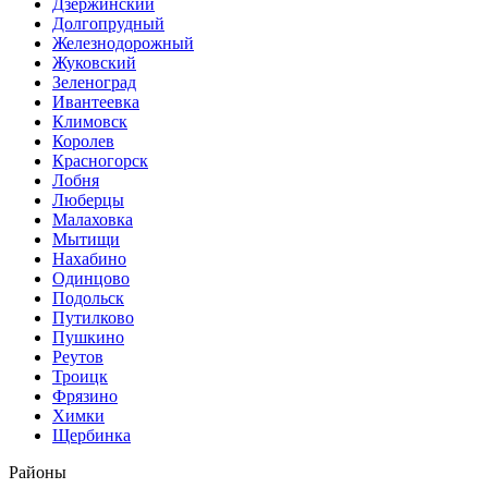
Дзержинский
Долгопрудный
Железнодорожный
Жуковский
Зеленоград
Ивантеевка
Климовск
Королев
Красногорск
Лобня
Люберцы
Малаховка
Мытищи
Нахабино
Одинцово
Подольск
Путилково
Пушкино
Реутов
Троицк
Фрязино
Химки
Щербинка
Районы