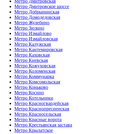
Метро Дмитровская
Метро Дмитровское шоссе
Метро Добрынинская
Метро Домодедовская
Метро Жулебино
Метро Зюзино
Метро Измайлово
Метро Измайловская
Метро Калужская
Метро Кантемировская
Метро Каховская
Метро Киевская
Метро Кожуховская
Метро Коломенская
Метро Коммунарка
Метро Комсомольская
Метро Коньково
Метро Косино
Метро Котельники
Метро Красногвардейская
Метро Краснопресненская
Метро Красносельская
Метро Красные ворота
Метро Крестьянская застава
Метро Крылатское