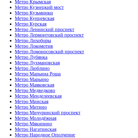
Метро Крымская
Метро Кузнецкий мост
Метро Кузьминки
Метро Кунцевская
Метро Курская
Метро Ленинский проспект
Метро Лермонтовский проспект
Метро Лихоборы
Метро Локомотив
Метро Ломоносовский проспект
Метро Лубянка
Метро Лухмановская
Метро Люблино
Метро Марьина Роща
Метро Марьино
Метро Маяковская
Метро Медведково
Метро Менделеевская
Метро Минская
Метро Митино
Метро Мичуринский проспект
Метро Молодёжная
Метро Мякинино
Метро Нагатинская
Метро Народное Ополчение