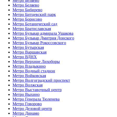
Метро Беляево
Метро Беляево
Метро Бибирево
Метро Битцевский парк
Метро Борисово
Метро Ботанический сад
Метро Братиславская
Метро Бульвар адмирала Ушакова
Метро Бульвар Дмитрия Донского
Метро Бульвар Рокоссовского
Метро Бутырская
Метро Варшавская
Метро ВДНХ
Метро Верхние Лихоборы
Метро Владыкино
Метро Водный стадион
Метро Войковская
Метро Волгоградский проспект
Метро Волжская
Метро Выставочный центр
Метро Выхино
Метро Генерала Тюленева
Метро Говорово
Метро Деловой центр
Метро Динамо