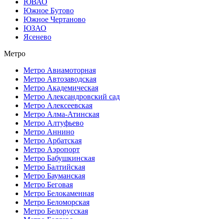
ЮВАО
Южное Бутово
Южное Чертаново
ЮЗАО
Ясенево
Метро
Метро Авиамоторная
Метро Автозаводская
Метро Академическая
Метро Александровский сад
Метро Алексеевская
Метро Алма-Атинская
Метро Алтуфьево
Метро Аннино
Метро Арбатская
Метро Аэропорт
Метро Бабушкинская
Метро Балтийская
Метро Бауманская
Метро Беговая
Метро Белокаменная
Метро Беломорская
Метро Белорусская