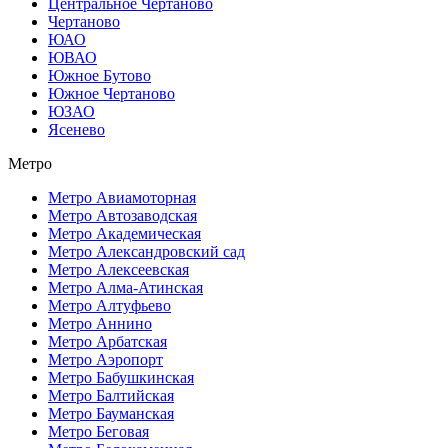
Центральное Чертаново
Чертаново
ЮАО
ЮВАО
Южное Бутово
Южное Чертаново
ЮЗАО
Ясенево
Метро
Метро Авиамоторная
Метро Автозаводская
Метро Академическая
Метро Александровский сад
Метро Алексеевская
Метро Алма-Атинская
Метро Алтуфьево
Метро Аннино
Метро Арбатская
Метро Аэропорт
Метро Бабушкинская
Метро Балтийская
Метро Бауманская
Метро Беговая