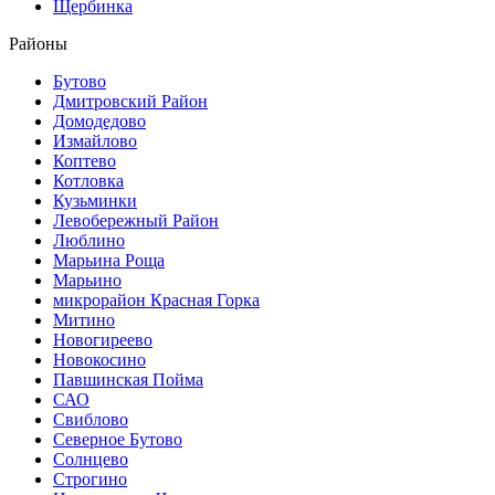
Щербинка
Районы
Бутово
Дмитровский Район
Домодедово
Измайлово
Коптево
Котловка
Кузьминки
Левобережный Район
Люблино
Марьина Роща
Марьино
микрорайон Красная Горка
Митино
Новогиреево
Новокосино
Павшинская Пойма
САО
Свиблово
Северное Бутово
Солнцево
Строгино