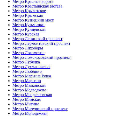
Метро Красные ворота
Метро Крестьянская застава
Метро Крылатское
Метро Крымская
Метро Кузнецкий мост
Метро Кузьминки
Метро Кунцевская
Метро Курская
Метро Ленинский проспект
Метро Лермонтовский проспект
Метро Лихоборы
Метро Локомотив
Метро Ломоносовский проспект
Метро Лубянка
Метро Лухмановская
Метро Люблино
Метро Марьина Роща
Метро Марьино
Метро Маяковская
Метро Медведково
Метро Менделеевская
Метро Минская
Метро Митино
Метро Мичуринский проспект
Метро Молодёжная