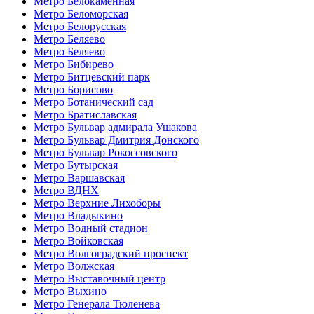
Метро Белокаменная
Метро Беломорская
Метро Белорусская
Метро Беляево
Метро Беляево
Метро Бибирево
Метро Битцевский парк
Метро Борисово
Метро Ботанический сад
Метро Братиславская
Метро Бульвар адмирала Ушакова
Метро Бульвар Дмитрия Донского
Метро Бульвар Рокоссовского
Метро Бутырская
Метро Варшавская
Метро ВДНХ
Метро Верхние Лихоборы
Метро Владыкино
Метро Водный стадион
Метро Войковская
Метро Волгоградский проспект
Метро Волжская
Метро Выставочный центр
Метро Выхино
Метро Генерала Тюленева