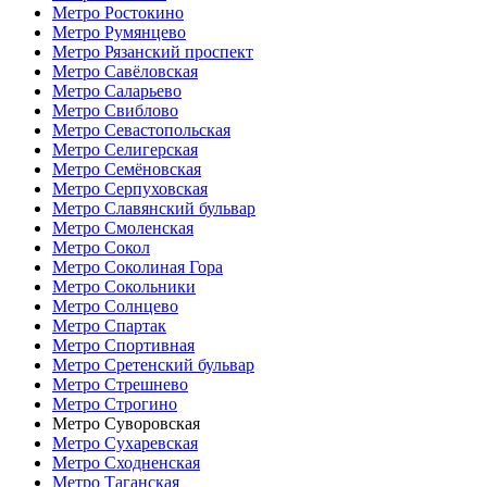
Метро Ростокино
Метро Румянцево
Метро Рязанский проспект
Метро Савёловская
Метро Саларьево
Метро Свиблово
Метро Севастопольская
Метро Селигерская
Метро Семёновская
Метро Серпуховская
Метро Славянский бульвар
Метро Смоленская
Метро Сокол
Метро Соколиная Гора
Метро Сокольники
Метро Солнцево
Метро Спартак
Метро Спортивная
Метро Сретенский бульвар
Метро Стрешнево
Метро Строгино
Метро Суворовская
Метро Сухаревская
Метро Сходненская
Метро Таганская