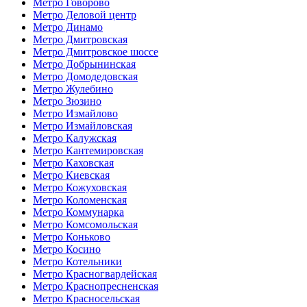
Метро Говорово
Метро Деловой центр
Метро Динамо
Метро Дмитровская
Метро Дмитровское шоссе
Метро Добрынинская
Метро Домодедовская
Метро Жулебино
Метро Зюзино
Метро Измайлово
Метро Измайловская
Метро Калужская
Метро Кантемировская
Метро Каховская
Метро Киевская
Метро Кожуховская
Метро Коломенская
Метро Коммунарка
Метро Комсомольская
Метро Коньково
Метро Косино
Метро Котельники
Метро Красногвардейская
Метро Краснопресненская
Метро Красносельская