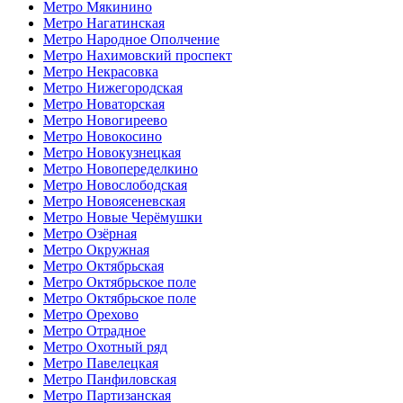
Метро Мякинино
Метро Нагатинская
Метро Народное Ополчение
Метро Нахимовский проспект
Метро Некрасовка
Метро Нижегородская
Метро Новаторская
Метро Новогиреево
Метро Новокосино
Метро Новокузнецкая
Метро Новопеределкино
Метро Новослободская
Метро Новоясеневская
Метро Новые Черёмушки
Метро Озёрная
Метро Окружная
Метро Октябрьская
Метро Октябрьское поле
Метро Октябрьское поле
Метро Орехово
Метро Отрадное
Метро Охотный ряд
Метро Павелецкая
Метро Панфиловская
Метро Партизанская