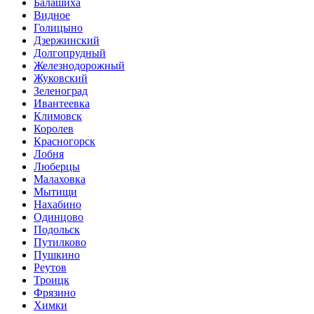
Балашиха
Видное
Голицыно
Дзержинский
Долгопрудный
Железнодорожный
Жуковский
Зеленоград
Ивантеевка
Климовск
Королев
Красногорск
Лобня
Люберцы
Малаховка
Мытищи
Нахабино
Одинцово
Подольск
Путилково
Пушкино
Реутов
Троицк
Фрязино
Химки