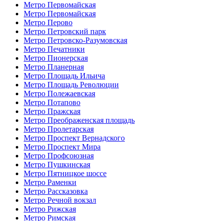
Метро Первомайская
Метро Первомайская
Метро Перово
Метро Петровский парк
Метро Петровско-Разумовская
Метро Печатники
Метро Пионерская
Метро Планерная
Метро Площадь Ильича
Метро Площадь Революции
Метро Полежаевская
Метро Потапово
Метро Пражская
Метро Преображенская площадь
Метро Пролетарская
Метро Проспект Вернадского
Метро Проспект Мира
Метро Профсоюзная
Метро Пушкинская
Метро Пятницкое шоссе
Метро Раменки
Метро Рассказовка
Метро Речной вокзал
Метро Рижская
Метро Римская