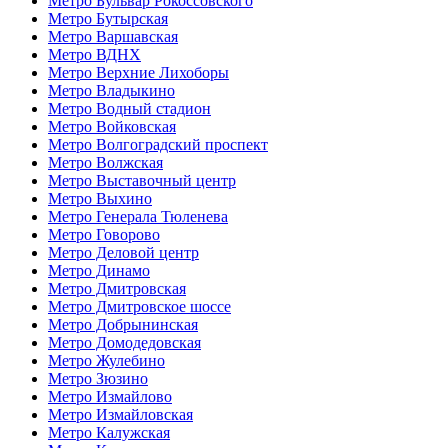
Метро Бульвар Рокоссовского
Метро Бутырская
Метро Варшавская
Метро ВДНХ
Метро Верхние Лихоборы
Метро Владыкино
Метро Водный стадион
Метро Войковская
Метро Волгоградский проспект
Метро Волжская
Метро Выставочный центр
Метро Выхино
Метро Генерала Тюленева
Метро Говорово
Метро Деловой центр
Метро Динамо
Метро Дмитровская
Метро Дмитровское шоссе
Метро Добрынинская
Метро Домодедовская
Метро Жулебино
Метро Зюзино
Метро Измайлово
Метро Измайловская
Метро Калужская