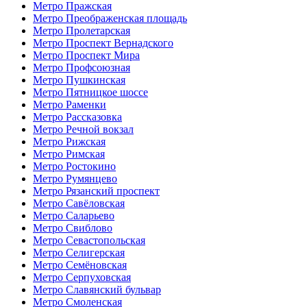
Метро Пражская
Метро Преображенская площадь
Метро Пролетарская
Метро Проспект Вернадского
Метро Проспект Мира
Метро Профсоюзная
Метро Пушкинская
Метро Пятницкое шоссе
Метро Раменки
Метро Рассказовка
Метро Речной вокзал
Метро Рижская
Метро Римская
Метро Ростокино
Метро Румянцево
Метро Рязанский проспект
Метро Савёловская
Метро Саларьево
Метро Свиблово
Метро Севастопольская
Метро Селигерская
Метро Семёновская
Метро Серпуховская
Метро Славянский бульвар
Метро Смоленская