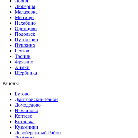
Лобня
Люберцы
Малаховка
Мытищи
Нахабино
Одинцово
Подольск
Путилково
Пушкино
Реутов
Троицк
Фрязино
Химки
Щербинка
Районы
Бутово
Дмитровский Район
Домодедово
Измайлово
Коптево
Котловка
Кузьминки
Левобережный Район