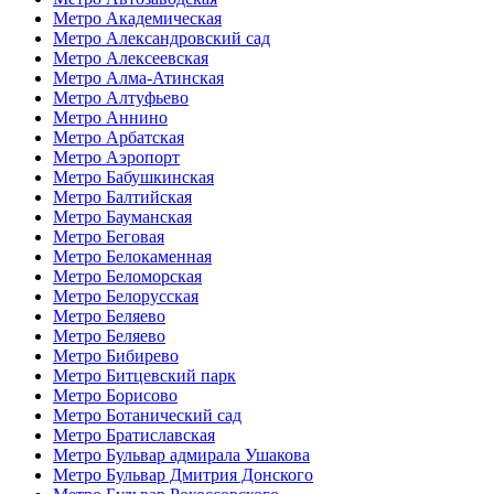
Метро Академическая
Метро Александровский сад
Метро Алексеевская
Метро Алма-Атинская
Метро Алтуфьево
Метро Аннино
Метро Арбатская
Метро Аэропорт
Метро Бабушкинская
Метро Балтийская
Метро Бауманская
Метро Беговая
Метро Белокаменная
Метро Беломорская
Метро Белорусская
Метро Беляево
Метро Беляево
Метро Бибирево
Метро Битцевский парк
Метро Борисово
Метро Ботанический сад
Метро Братиславская
Метро Бульвар адмирала Ушакова
Метро Бульвар Дмитрия Донского