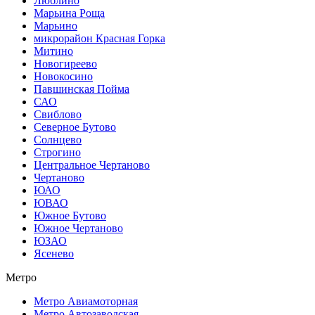
Люблино
Марьина Роща
Марьино
микрорайон Красная Горка
Митино
Новогиреево
Новокосино
Павшинская Пойма
САО
Свиблово
Северное Бутово
Солнцево
Строгино
Центральное Чертаново
Чертаново
ЮАО
ЮВАО
Южное Бутово
Южное Чертаново
ЮЗАО
Ясенево
Метро
Метро Авиамоторная
Метро Автозаводская