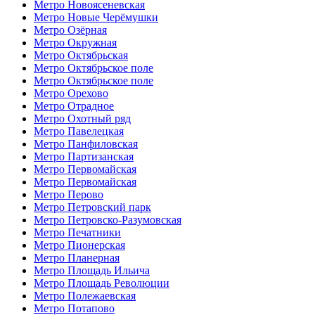
Метро Новоясеневская
Метро Новые Черёмушки
Метро Озёрная
Метро Окружная
Метро Октябрьская
Метро Октябрьское поле
Метро Октябрьское поле
Метро Орехово
Метро Отрадное
Метро Охотный ряд
Метро Павелецкая
Метро Панфиловская
Метро Партизанская
Метро Первомайская
Метро Первомайская
Метро Перово
Метро Петровский парк
Метро Петровско-Разумовская
Метро Печатники
Метро Пионерская
Метро Планерная
Метро Площадь Ильича
Метро Площадь Революции
Метро Полежаевская
Метро Потапово