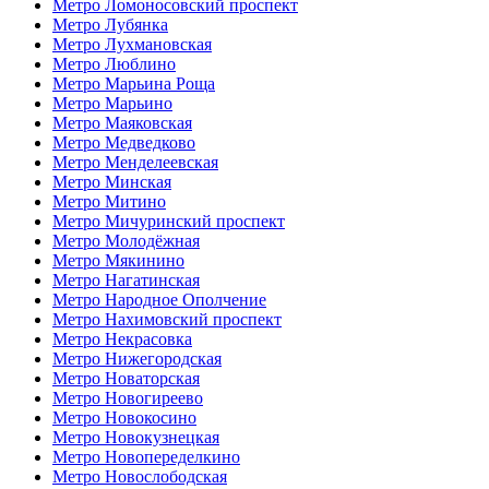
Метро Ломоносовский проспект
Метро Лубянка
Метро Лухмановская
Метро Люблино
Метро Марьина Роща
Метро Марьино
Метро Маяковская
Метро Медведково
Метро Менделеевская
Метро Минская
Метро Митино
Метро Мичуринский проспект
Метро Молодёжная
Метро Мякинино
Метро Нагатинская
Метро Народное Ополчение
Метро Нахимовский проспект
Метро Некрасовка
Метро Нижегородская
Метро Новаторская
Метро Новогиреево
Метро Новокосино
Метро Новокузнецкая
Метро Новопеределкино
Метро Новослободская