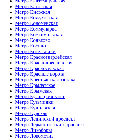
Метро Кантемировская
Метро Каховская
Метро Киевская
Метро Кожуховская
Метро Коломенская
Метро Коммунарка
Метро Комсомольская
Метро Коньково
Метро Косино
Метро Котельники
Метро Красногвардейская
Метро Краснопресненская
Метро Красносельская
Метро Красные ворота
Метро Крестьянская застава
Метро Крылатское
Метро Крымская
Метро Кузнецкий мост
Метро Кузьминки
Метро Кунцевская
Метро Курская
Метро Ленинский проспект
Метро Лермонтовский проспект
Метро Лихоборы
Метро Локомотив