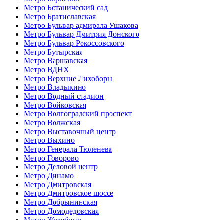
Метро Ботанический сад
Метро Братиславская
Метро Бульвар адмирала Ушакова
Метро Бульвар Дмитрия Донского
Метро Бульвар Рокоссовского
Метро Бутырская
Метро Варшавская
Метро ВДНХ
Метро Верхние Лихоборы
Метро Владыкино
Метро Водный стадион
Метро Войковская
Метро Волгоградский проспект
Метро Волжская
Метро Выставочный центр
Метро Выхино
Метро Генерала Тюленева
Метро Говорово
Метро Деловой центр
Метро Динамо
Метро Дмитровская
Метро Дмитровское шоссе
Метро Добрынинская
Метро Домодедовская
Метро Жулебино