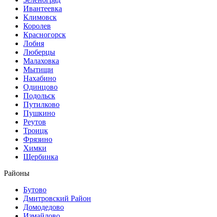
Ивантеевка
Климовск
Королев
Красногорск
Лобня
Люберцы
Малаховка
Мытищи
Нахабино
Одинцово
Подольск
Путилково
Пушкино
Реутов
Троицк
Фрязино
Химки
Щербинка
Районы
Бутово
Дмитровский Район
Домодедово
Измайлово