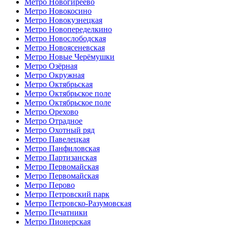
Метро Новогиреево
Метро Новокосино
Метро Новокузнецкая
Метро Новопеределкино
Метро Новослободская
Метро Новоясеневская
Метро Новые Черёмушки
Метро Озёрная
Метро Окружная
Метро Октябрьская
Метро Октябрьское поле
Метро Октябрьское поле
Метро Орехово
Метро Отрадное
Метро Охотный ряд
Метро Павелецкая
Метро Панфиловская
Метро Партизанская
Метро Первомайская
Метро Первомайская
Метро Перово
Метро Петровский парк
Метро Петровско-Разумовская
Метро Печатники
Метро Пионерская