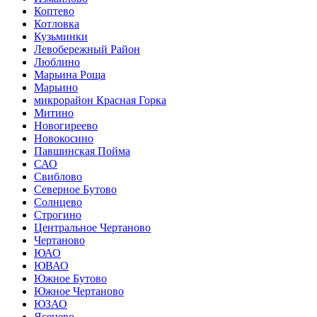
Коптево
Котловка
Кузьминки
Левобережный Район
Люблино
Марьина Роща
Марьино
микрорайон Красная Горка
Митино
Новогиреево
Новокосино
Павшинская Пойма
САО
Свиблово
Северное Бутово
Солнцево
Строгино
Центральное Чертаново
Чертаново
ЮАО
ЮВАО
Южное Бутово
Южное Чертаново
ЮЗАО
Ясенево