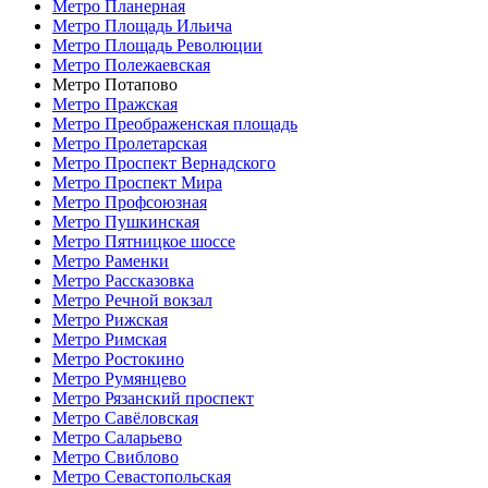
Метро Планерная
Метро Площадь Ильича
Метро Площадь Революции
Метро Полежаевская
Метро Потапово
Метро Пражская
Метро Преображенская площадь
Метро Пролетарская
Метро Проспект Вернадского
Метро Проспект Мира
Метро Профсоюзная
Метро Пушкинская
Метро Пятницкое шоссе
Метро Раменки
Метро Рассказовка
Метро Речной вокзал
Метро Рижская
Метро Римская
Метро Ростокино
Метро Румянцево
Метро Рязанский проспект
Метро Савёловская
Метро Саларьево
Метро Свиблово
Метро Севастопольская