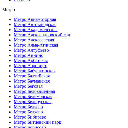
Метро
Метро Авиамоторная
Метро Автозаводская
Метро Академическая
Метро Александровский сад
Метро Алексеевская
Метро Алма-Атинская
Метро Алтуфьево
Метро Аннино
Метро Арбатская
Метро Аэропорт
Метро Бабушкинская
Метро Балтийская
Метро Бауманская
Метро Беговая
Метро Белокаменная
Метро Беломорская
Метро Белорусская
Метро Беляево
Метро Беляево
Метро Бибирево
Метро Битцевский парк
Метро Борисово