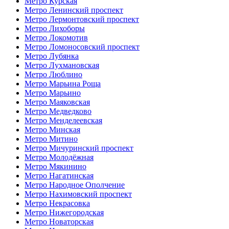
Метро Курская
Метро Ленинский проспект
Метро Лермонтовский проспект
Метро Лихоборы
Метро Локомотив
Метро Ломоносовский проспект
Метро Лубянка
Метро Лухмановская
Метро Люблино
Метро Марьина Роща
Метро Марьино
Метро Маяковская
Метро Медведково
Метро Менделеевская
Метро Минская
Метро Митино
Метро Мичуринский проспект
Метро Молодёжная
Метро Мякинино
Метро Нагатинская
Метро Народное Ополчение
Метро Нахимовский проспект
Метро Некрасовка
Метро Нижегородская
Метро Новаторская