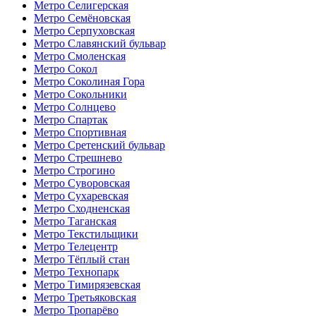
Метро Селигерская
Метро Семёновская
Метро Серпуховская
Метро Славянский бульвар
Метро Смоленская
Метро Сокол
Метро Соколиная Гора
Метро Сокольники
Метро Солнцево
Метро Спартак
Метро Спортивная
Метро Сретенский бульвар
Метро Стрешнево
Метро Строгино
Метро Суворовская
Метро Сухаревская
Метро Сходненская
Метро Таганская
Метро Текстильщики
Метро Телецентр
Метро Тёплый стан
Метро Технопарк
Метро Тимирязевская
Метро Третьяковская
Метро Тропарёво