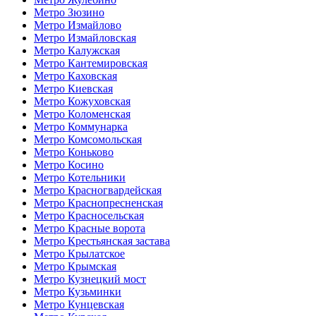
Метро Зюзино
Метро Измайлово
Метро Измайловская
Метро Калужская
Метро Кантемировская
Метро Каховская
Метро Киевская
Метро Кожуховская
Метро Коломенская
Метро Коммунарка
Метро Комсомольская
Метро Коньково
Метро Косино
Метро Котельники
Метро Красногвардейская
Метро Краснопресненская
Метро Красносельская
Метро Красные ворота
Метро Крестьянская застава
Метро Крылатское
Метро Крымская
Метро Кузнецкий мост
Метро Кузьминки
Метро Кунцевская