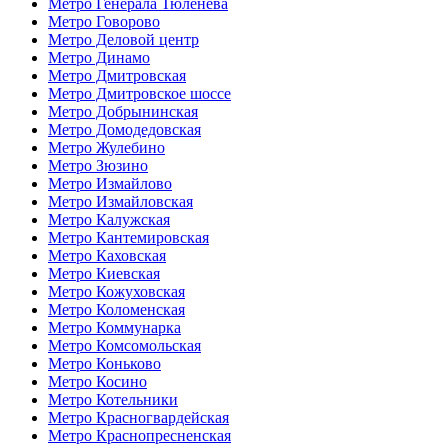
Метро Генерала Тюленева
Метро Говорово
Метро Деловой центр
Метро Динамо
Метро Дмитровская
Метро Дмитровское шоссе
Метро Добрынинская
Метро Домодедовская
Метро Жулебино
Метро Зюзино
Метро Измайлово
Метро Измайловская
Метро Калужская
Метро Кантемировская
Метро Каховская
Метро Киевская
Метро Кожуховская
Метро Коломенская
Метро Коммунарка
Метро Комсомольская
Метро Коньково
Метро Косино
Метро Котельники
Метро Красногвардейская
Метро Краснопресненская