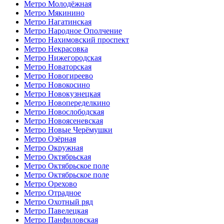
Метро Молодёжная
Метро Мякинино
Метро Нагатинская
Метро Народное Ополчение
Метро Нахимовский проспект
Метро Некрасовка
Метро Нижегородская
Метро Новаторская
Метро Новогиреево
Метро Новокосино
Метро Новокузнецкая
Метро Новопеределкино
Метро Новослободская
Метро Новоясеневская
Метро Новые Черёмушки
Метро Озёрная
Метро Окружная
Метро Октябрьская
Метро Октябрьское поле
Метро Октябрьское поле
Метро Орехово
Метро Отрадное
Метро Охотный ряд
Метро Павелецкая
Метро Панфиловская