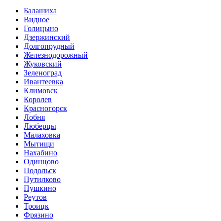
Балашиха
Видное
Голицыно
Дзержинский
Долгопрудный
Железнодорожный
Жуковский
Зеленоград
Ивантеевка
Климовск
Королев
Красногорск
Лобня
Люберцы
Малаховка
Мытищи
Нахабино
Одинцово
Подольск
Путилково
Пушкино
Реутов
Троицк
Фрязино