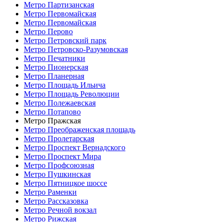
Метро Партизанская
Метро Первомайская
Метро Первомайская
Метро Перово
Метро Петровский парк
Метро Петровско-Разумовская
Метро Печатники
Метро Пионерская
Метро Планерная
Метро Площадь Ильича
Метро Площадь Революции
Метро Полежаевская
Метро Потапово
Метро Пражская
Метро Преображенская площадь
Метро Пролетарская
Метро Проспект Вернадского
Метро Проспект Мира
Метро Профсоюзная
Метро Пушкинская
Метро Пятницкое шоссе
Метро Раменки
Метро Рассказовка
Метро Речной вокзал
Метро Рижская