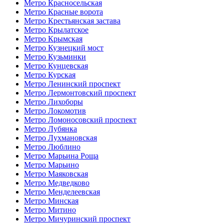
Метро Красносельская
Метро Красные ворота
Метро Крестьянская застава
Метро Крылатское
Метро Крымская
Метро Кузнецкий мост
Метро Кузьминки
Метро Кунцевская
Метро Курская
Метро Ленинский проспект
Метро Лермонтовский проспект
Метро Лихоборы
Метро Локомотив
Метро Ломоносовский проспект
Метро Лубянка
Метро Лухмановская
Метро Люблино
Метро Марьина Роща
Метро Марьино
Метро Маяковская
Метро Медведково
Метро Менделеевская
Метро Минская
Метро Митино
Метро Мичуринский проспект