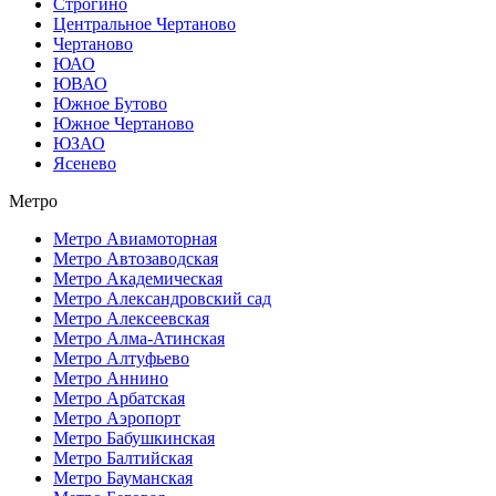
Строгино
Центральное Чертаново
Чертаново
ЮАО
ЮВАО
Южное Бутово
Южное Чертаново
ЮЗАО
Ясенево
Метро
Метро Авиамоторная
Метро Автозаводская
Метро Академическая
Метро Александровский сад
Метро Алексеевская
Метро Алма-Атинская
Метро Алтуфьево
Метро Аннино
Метро Арбатская
Метро Аэропорт
Метро Бабушкинская
Метро Балтийская
Метро Бауманская