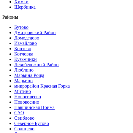
Химки
Щербинка
Районы
Бутово
Дмитровский Район
Домодедово
Измайлово
Коптево
Котловка
Кузьминки
Левобережный Район
Люблино
Марьина Роща
Марьино
микрорайон Красная Горка
Митино
Новогиреево
Новокосино
Павшинская Пойма
САО
Свиблово
Северное Бутово
Солнцево