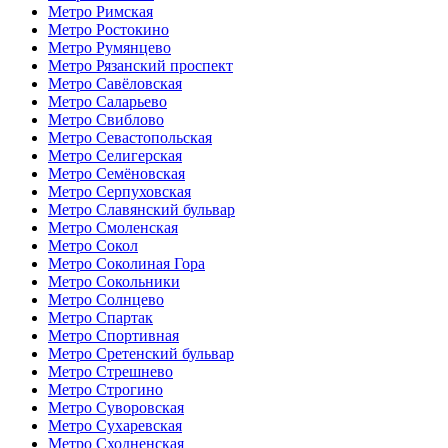
Метро Римская
Метро Ростокино
Метро Румянцево
Метро Рязанский проспект
Метро Савёловская
Метро Саларьево
Метро Свиблово
Метро Севастопольская
Метро Селигерская
Метро Семёновская
Метро Серпуховская
Метро Славянский бульвар
Метро Смоленская
Метро Сокол
Метро Соколиная Гора
Метро Сокольники
Метро Солнцево
Метро Спартак
Метро Спортивная
Метро Сретенский бульвар
Метро Стрешнево
Метро Строгино
Метро Суворовская
Метро Сухаревская
Метро Сходненская