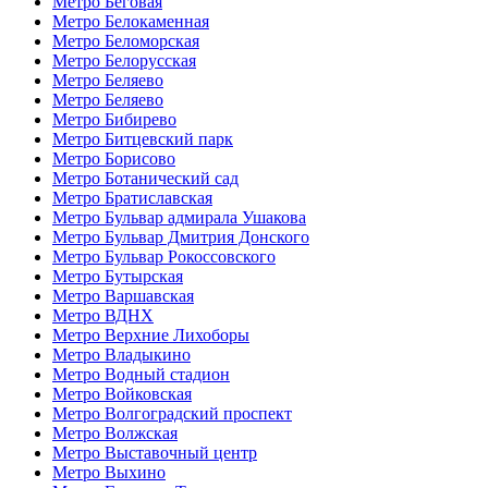
Метро Беговая
Метро Белокаменная
Метро Беломорская
Метро Белорусская
Метро Беляево
Метро Беляево
Метро Бибирево
Метро Битцевский парк
Метро Борисово
Метро Ботанический сад
Метро Братиславская
Метро Бульвар адмирала Ушакова
Метро Бульвар Дмитрия Донского
Метро Бульвар Рокоссовского
Метро Бутырская
Метро Варшавская
Метро ВДНХ
Метро Верхние Лихоборы
Метро Владыкино
Метро Водный стадион
Метро Войковская
Метро Волгоградский проспект
Метро Волжская
Метро Выставочный центр
Метро Выхино