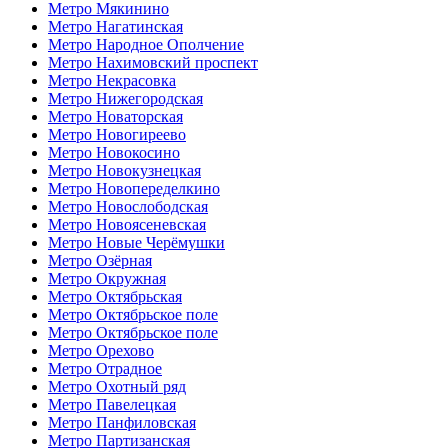
Метро Мякинино
Метро Нагатинская
Метро Народное Ополчение
Метро Нахимовский проспект
Метро Некрасовка
Метро Нижегородская
Метро Новаторская
Метро Новогиреево
Метро Новокосино
Метро Новокузнецкая
Метро Новопеределкино
Метро Новослободская
Метро Новоясеневская
Метро Новые Черёмушки
Метро Озёрная
Метро Окружная
Метро Октябрьская
Метро Октябрьское поле
Метро Октябрьское поле
Метро Орехово
Метро Отрадное
Метро Охотный ряд
Метро Павелецкая
Метро Панфиловская
Метро Партизанская