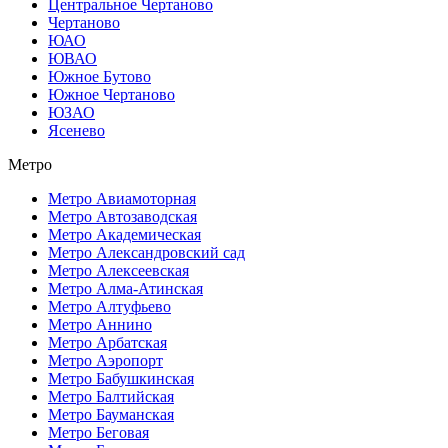
Центральное Чертаново
Чертаново
ЮАО
ЮВАО
Южное Бутово
Южное Чертаново
ЮЗАО
Ясенево
Метро
Метро Авиамоторная
Метро Автозаводская
Метро Академическая
Метро Александровский сад
Метро Алексеевская
Метро Алма-Атинская
Метро Алтуфьево
Метро Аннино
Метро Арбатская
Метро Аэропорт
Метро Бабушкинская
Метро Балтийская
Метро Бауманская
Метро Беговая