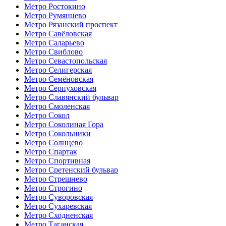
Метро Ростокино
Метро Румянцево
Метро Рязанский проспект
Метро Савёловская
Метро Саларьево
Метро Свиблово
Метро Севастопольская
Метро Селигерская
Метро Семёновская
Метро Серпуховская
Метро Славянский бульвар
Метро Смоленская
Метро Сокол
Метро Соколиная Гора
Метро Сокольники
Метро Солнцево
Метро Спартак
Метро Спортивная
Метро Сретенский бульвар
Метро Стрешнево
Метро Строгино
Метро Суворовская
Метро Сухаревская
Метро Сходненская
Метро Таганская