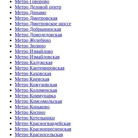
Метро Говорово
Метро Деловой центр
Метро Динамо
Метро Дмитровская
Метро Дмитровское шоссе
Метро Добрынинская
Метро Домодедовская
Метро Жулебино
Метро Зюзино
Метро Измайлово
Метро Измайловская
Метро Калужская
Метро Кантемировская
Метро Каховская
Метро Киевская
Метро Кожуховская
Метро Коломенская
Метро Коммунарка
Метро Комсомольская
Метро Коньково
Метро Косино
Метро Котельники
Метро Красногвардейская
Метро Краснопресненская
Метро Красносельская