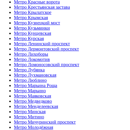
Метро Красные ворота
Метро Крестьянская застава
Метро Крылатское
Метро Крымская
Метро Кузнецкий мост
Метро Кузьминки
Метро Кунцевская
Метро Курская
Метро Ленинский проспект
Метро Лермонтовский проспект
Метро Лихоборы
Метро Локомотив
Метро Ломоносовский проспект
Метро Лубянка
Метро Лухмановская
Метро Люблино
Метро Марьина Роща
Метро Марьино
Метро Маяковская
Метро Медведково
Метро Менделеевская
Метро Минская
Метро Митино
Метро Мичуринский проспект
Метро Молодёжная