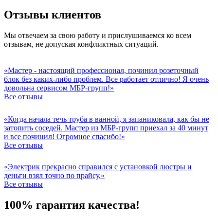
Отзывы клиентов
Мы отвечаем за свою работу и прислушиваемся ко всем
отзывам, не допуская конфликтных ситуаций.
«Мастер - настоящий профессионал, починил розеточный
блок без каких-либо проблем. Все работает отлично! Я очень
довольна сервисом МБР-групп!»
Все отзывы
«Когда начала течь труба в ванной, я запаниковала, как бы не
затопить соседей. Мастер из МБР-групп приехал за 40 минут
и все починил! Огромное спасибо!»
Все отзывы
«Электрик прекрасно справился с установкой люстры и
деньги взял точно по прайсу.»
Все отзывы
100% гарантия качества!