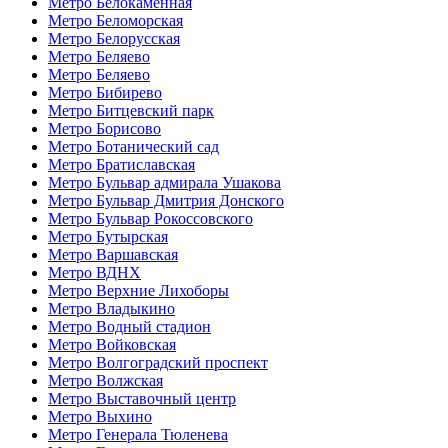
Метро Белокаменная
Метро Беломорская
Метро Белорусская
Метро Беляево
Метро Беляево
Метро Бибирево
Метро Битцевский парк
Метро Борисово
Метро Ботанический сад
Метро Братиславская
Метро Бульвар адмирала Ушакова
Метро Бульвар Дмитрия Донского
Метро Бульвар Рокоссовского
Метро Бутырская
Метро Варшавская
Метро ВДНХ
Метро Верхние Лихоборы
Метро Владыкино
Метро Водный стадион
Метро Войковская
Метро Волгоградский проспект
Метро Волжская
Метро Выставочный центр
Метро Выхино
Метро Генерала Тюленева