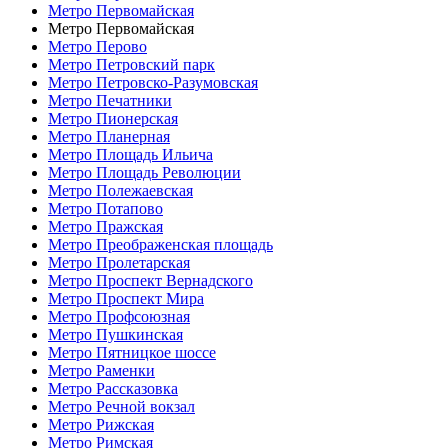
Метро Первомайская
Метро Первомайская
Метро Перово
Метро Петровский парк
Метро Петровско-Разумовская
Метро Печатники
Метро Пионерская
Метро Планерная
Метро Площадь Ильича
Метро Площадь Революции
Метро Полежаевская
Метро Потапово
Метро Пражская
Метро Преображенская площадь
Метро Пролетарская
Метро Проспект Вернадского
Метро Проспект Мира
Метро Профсоюзная
Метро Пушкинская
Метро Пятницкое шоссе
Метро Раменки
Метро Рассказовка
Метро Речной вокзал
Метро Рижская
Метро Римская