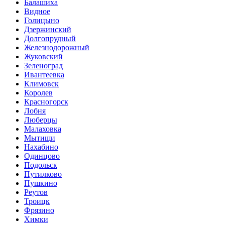
Балашиха
Видное
Голицыно
Дзержинский
Долгопрудный
Железнодорожный
Жуковский
Зеленоград
Ивантеевка
Климовск
Королев
Красногорск
Лобня
Люберцы
Малаховка
Мытищи
Нахабино
Одинцово
Подольск
Путилково
Пушкино
Реутов
Троицк
Фрязино
Химки