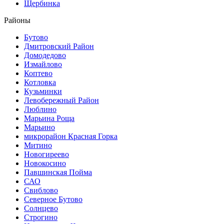
Щербинка
Районы
Бутово
Дмитровский Район
Домодедово
Измайлово
Коптево
Котловка
Кузьминки
Левобережный Район
Люблино
Марьина Роща
Марьино
микрорайон Красная Горка
Митино
Новогиреево
Новокосино
Павшинская Пойма
САО
Свиблово
Северное Бутово
Солнцево
Строгино