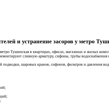
телей и устранение засоров у метро Туш
тро Тушинская в квартирах, офисах, магазинах и жилых компле
емонтируют сливную арматуру, сифоны, трубы водоснабжения и
ой подводки, шаровых кранов, сифонов, фильтров и давления во
ний;
яций;
;