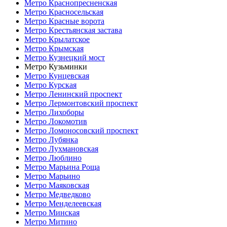
Метро Краснопресненская
Метро Красносельская
Метро Красные ворота
Метро Крестьянская застава
Метро Крылатское
Метро Крымская
Метро Кузнецкий мост
Метро Кузьминки
Метро Кунцевская
Метро Курская
Метро Ленинский проспект
Метро Лермонтовский проспект
Метро Лихоборы
Метро Локомотив
Метро Ломоносовский проспект
Метро Лубянка
Метро Лухмановская
Метро Люблино
Метро Марьина Роща
Метро Марьино
Метро Маяковская
Метро Медведково
Метро Менделеевская
Метро Минская
Метро Митино