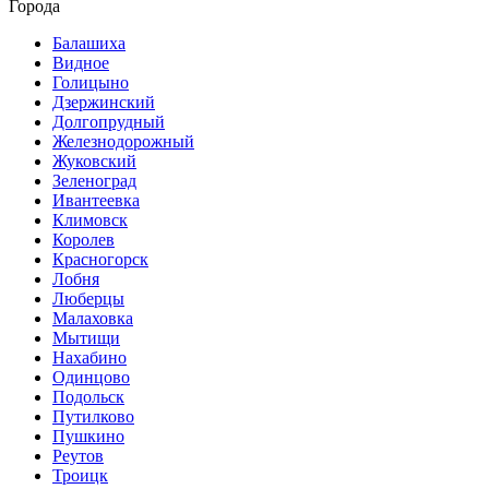
Города
Балашиха
Видное
Голицыно
Дзержинский
Долгопрудный
Железнодорожный
Жуковский
Зеленоград
Ивантеевка
Климовск
Королев
Красногорск
Лобня
Люберцы
Малаховка
Мытищи
Нахабино
Одинцово
Подольск
Путилково
Пушкино
Реутов
Троицк