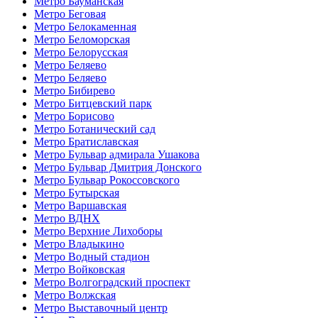
Метро Бауманская
Метро Беговая
Метро Белокаменная
Метро Беломорская
Метро Белорусская
Метро Беляево
Метро Беляево
Метро Бибирево
Метро Битцевский парк
Метро Борисово
Метро Ботанический сад
Метро Братиславская
Метро Бульвар адмирала Ушакова
Метро Бульвар Дмитрия Донского
Метро Бульвар Рокоссовского
Метро Бутырская
Метро Варшавская
Метро ВДНХ
Метро Верхние Лихоборы
Метро Владыкино
Метро Водный стадион
Метро Войковская
Метро Волгоградский проспект
Метро Волжская
Метро Выставочный центр