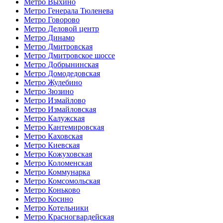
Метро Выхино
Метро Генерала Тюленева
Метро Говорово
Метро Деловой центр
Метро Динамо
Метро Дмитровская
Метро Дмитровское шоссе
Метро Добрынинская
Метро Домодедовская
Метро Жулебино
Метро Зюзино
Метро Измайлово
Метро Измайловская
Метро Калужская
Метро Кантемировская
Метро Каховская
Метро Киевская
Метро Кожуховская
Метро Коломенская
Метро Коммунарка
Метро Комсомольская
Метро Коньково
Метро Косино
Метро Котельники
Метро Красногвардейская