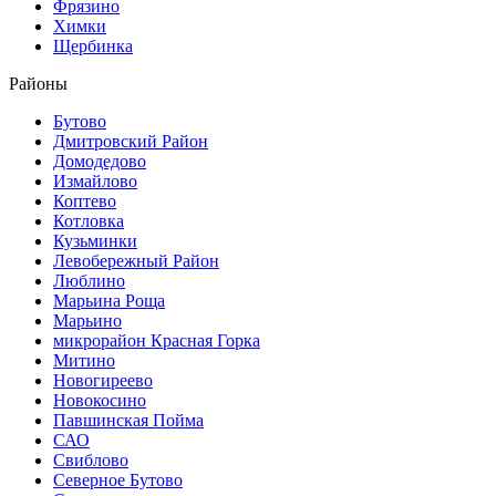
Фрязино
Химки
Щербинка
Районы
Бутово
Дмитровский Район
Домодедово
Измайлово
Коптево
Котловка
Кузьминки
Левобережный Район
Люблино
Марьина Роща
Марьино
микрорайон Красная Горка
Митино
Новогиреево
Новокосино
Павшинская Пойма
САО
Свиблово
Северное Бутово