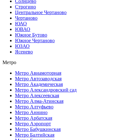
Солнцево
Строгино
Центральное Чертаново
Чертаново
ЮАО
ЮВАО
Южное Бутово
Южное Чертаново
ЮЗАО
Ясенево
Метро
Метро Авиамоторная
Метро Автозаводская
Метро Академическая
Метро Александровский сад
Метро Алексеевская
Метро Алма-Атинская
Метро Алтуфьево
Метро Аннино
Метро Арбатская
Метро Аэропорт
Метро Бабушкинская
Метро Балтийская