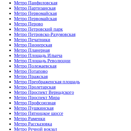
Метро Панфиловская
Метро Партизанская
Метро Первомайская
Метро Первомайская
Метро Перово
Метро Петровский парк
Метро Петровско-Разумовская
Метро Печатники
Метро Пионерская
Метро Планерная
Метро Площадь Ильича
Метро Площадь Революции
Метро Полежаевская
Метро Потапово
Метро Пражская
Метро Преображенская площадь
Метро Пролетарская
Метро Проспект Вернадского
Метро Проспект Мира
Метро Профсоюзная
Метро Пушкинская
Метро Пятницкое шоссе
Метро Раменки
Метро Рассказовка
Метро Речной вокзал