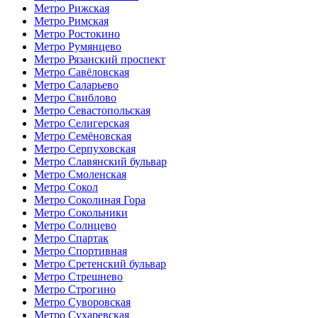
Метро Рижская
Метро Римская
Метро Ростокино
Метро Румянцево
Метро Рязанский проспект
Метро Савёловская
Метро Саларьево
Метро Свиблово
Метро Севастопольская
Метро Селигерская
Метро Семёновская
Метро Серпуховская
Метро Славянский бульвар
Метро Смоленская
Метро Сокол
Метро Соколиная Гора
Метро Сокольники
Метро Солнцево
Метро Спартак
Метро Спортивная
Метро Сретенский бульвар
Метро Стрешнево
Метро Строгино
Метро Суворовская
Метро Сухаревская