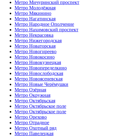
Метро Мичуринский проспект
Метро Молодёжная
Метро Мякинино
Метро Нагатинская
Метро Народное Ополчение
Метро Нахимовский проспект
Метро Некрасовка
Метро Нижегородская
Метро Новаторская
Метро Новогиреево
Метро Новокосино
Метро Новокузнецкая
Метро Новопеределкино
Метро Новослободская
Метро Новоясеневская
Метро Новые Черёмушки
Метро Озёрная
Метро Окружная
Метро Октябрьская
Метро Октябрьское поле
Метро Октябрьское поле
Метро Орехово
Метро Отрадное
Метро Охотный ряд
Метро Павелецкая