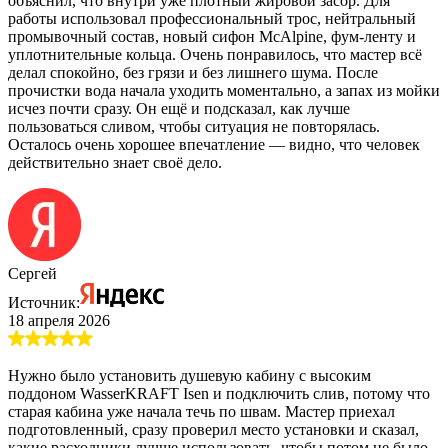
объяснил, что внутри уже плотный жировой засор. Для
работы использовал профессиональный трос, нейтральный
промывочный состав, новый сифон McAlpine, фум-ленту и
уплотнительные кольца. Очень понравилось, что мастер всё
делал спокойно, без грязи и без лишнего шума. После
прочистки вода начала уходить моментально, а запах из мойки
исчез почти сразу. Он ещё и подсказал, как лучше
пользоваться сливом, чтобы ситуация не повторялась.
Осталось очень хорошее впечатление — видно, что человек
действительно знает своё дело.
Сергей
Источник:
18 апреля 2026
Нужно было установить душевую кабину с высоким
поддоном WasserKRAFT Isen и подключить слив, потому что
старая кабина уже начала течь по швам. Мастер приехал
подготовленный, сразу проверил место установки и сказал,
какие расходники лучше использовать, чтобы потом не было