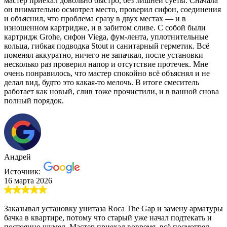
мастер приехал довольно быстро, без лишней суеты. Сначала
он внимательно осмотрел место, проверил сифон, соединения
и объяснил, что проблема сразу в двух местах — и в
изношенном картридже, и в забитом сливе. С собой были
картридж Grohe, сифон Viega, фум-лента, уплотнительные
кольца, гибкая подводка Stout и санитарный герметик. Всё
поменял аккуратно, ничего не запачкал, после установки
несколько раз проверил напор и отсутствие протечек. Мне
очень понравилось, что мастер спокойно всё объяснял и не
делал вид, будто это какая-то мелочь. В итоге смеситель
работает как новый, слив тоже прочистили, и в ванной снова
полный порядок.
Андрей
Источник:
16 марта 2026
Заказывал установку унитаза Roca The Gap и замену арматуры
бачка в квартире, потому что старый уже начал подтекать и
постоянно шумел. Мастер приехал вовремя, всё посмотрел,