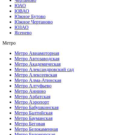
Чертаново
ЮАО
ЮВАО
Южное Бутово
Южное Чертаново
ЮЗАО
Ясенево
Метро
Метро Авиамоторная
Метро Автозаводская
Метро Академическая
Метро Александровский сад
Метро Алексеевская
Метро Алма-Атинская
Метро Алтуфьево
Метро Аннино
Метро Арбатская
Метро Аэропорт
Метро Бабушкинская
Метро Балтийская
Метро Бауманская
Метро Беговая
Метро Белокаменная
Метро Беломорская