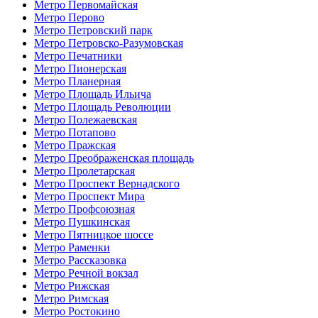
Метро Первомайская
Метро Перово
Метро Петровский парк
Метро Петровско-Разумовская
Метро Печатники
Метро Пионерская
Метро Планерная
Метро Площадь Ильича
Метро Площадь Революции
Метро Полежаевская
Метро Потапово
Метро Пражская
Метро Преображенская площадь
Метро Пролетарская
Метро Проспект Вернадского
Метро Проспект Мира
Метро Профсоюзная
Метро Пушкинская
Метро Пятницкое шоссе
Метро Раменки
Метро Рассказовка
Метро Речной вокзал
Метро Рижская
Метро Римская
Метро Ростокино