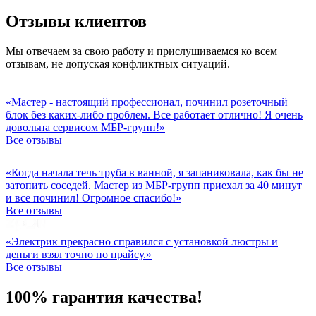
Отзывы клиентов
Мы отвечаем за свою работу и прислушиваемся ко всем
отзывам, не допуская конфликтных ситуаций.
«Мастер - настоящий профессионал, починил розеточный
блок без каких-либо проблем. Все работает отлично! Я очень
довольна сервисом МБР-групп!»
Все отзывы
«Когда начала течь труба в ванной, я запаниковала, как бы не
затопить соседей. Мастер из МБР-групп приехал за 40 минут
и все починил! Огромное спасибо!»
Все отзывы
«Электрик прекрасно справился с установкой люстры и
деньги взял точно по прайсу.»
Все отзывы
100% гарантия качества!