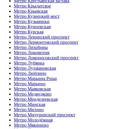
Метро Крестьянская застава
Метро Крылатское
Метро Крымская
Метро Кузнецкий мост
Метро Кузьминки
Метро Кунцевская
Метро Курская
Метро Ленинский проспект
Метро Лермонтовский проспект
Метро Лихоборы
Метро Локомотив
Метро Ломоносовский проспект
Метро Лубянка
Метро Лухмановская
Метро Люблино
Метро Марьина Роща
Метро Марьино
Метро Маяковская
Метро Медведково
Метро Менделеевская
Метро Минская
Метро Митино
Метро Мичуринский проспект
Метро Молодёжная
Метро Мякинино