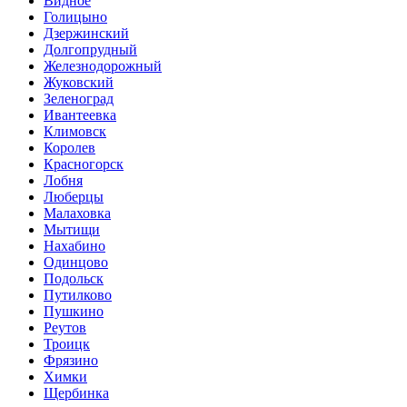
Видное
Голицыно
Дзержинский
Долгопрудный
Железнодорожный
Жуковский
Зеленоград
Ивантеевка
Климовск
Королев
Красногорск
Лобня
Люберцы
Малаховка
Мытищи
Нахабино
Одинцово
Подольск
Путилково
Пушкино
Реутов
Троицк
Фрязино
Химки
Щербинка