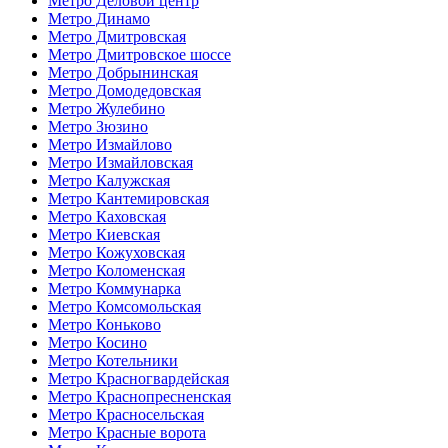
Метро Деловой центр
Метро Динамо
Метро Дмитровская
Метро Дмитровское шоссе
Метро Добрынинская
Метро Домодедовская
Метро Жулебино
Метро Зюзино
Метро Измайлово
Метро Измайловская
Метро Калужская
Метро Кантемировская
Метро Каховская
Метро Киевская
Метро Кожуховская
Метро Коломенская
Метро Коммунарка
Метро Комсомольская
Метро Коньково
Метро Косино
Метро Котельники
Метро Красногвардейская
Метро Краснопресненская
Метро Красносельская
Метро Красные ворота