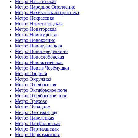
Метро Нагатинская
Метро Народное Ополчение
Метро Нахимовский проспект
Метро Некрасовка
Метро Нижегородская
Метро Новаторская
Метро Новогиреево
Метро Новокосино
Метро Новокузнецкая
Метро Новопеределкино
Метро Новослободская
Метро Новоясеневская
Метро Новые Черёмушки
Метро Озёрная
Метро Окружная
Метро Октябрьская
Метро Октябрьское поле
Метро Октябрьское поле
Метро Орехово
Метро Отрадное
Метро Охотный ряд
Метро Павелецкая
Метро Панфиловская
Метро Партизанская
Метро Первомайская