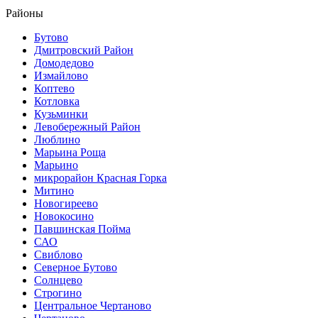
Районы
Бутово
Дмитровский Район
Домодедово
Измайлово
Коптево
Котловка
Кузьминки
Левобережный Район
Люблино
Марьина Роща
Марьино
микрорайон Красная Горка
Митино
Новогиреево
Новокосино
Павшинская Пойма
САО
Свиблово
Северное Бутово
Солнцево
Строгино
Центральное Чертаново