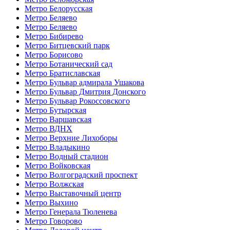
Метро Белорусская
Метро Беляево
Метро Беляево
Метро Бибирево
Метро Битцевский парк
Метро Борисово
Метро Ботанический сад
Метро Братиславская
Метро Бульвар адмирала Ушакова
Метро Бульвар Дмитрия Донского
Метро Бульвар Рокоссовского
Метро Бутырская
Метро Варшавская
Метро ВДНХ
Метро Верхние Лихоборы
Метро Владыкино
Метро Водный стадион
Метро Войковская
Метро Волгоградский проспект
Метро Волжская
Метро Выставочный центр
Метро Выхино
Метро Генерала Тюленева
Метро Говорово