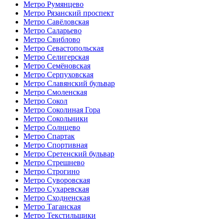
Метро Румянцево
Метро Рязанский проспект
Метро Савёловская
Метро Саларьево
Метро Свиблово
Метро Севастопольская
Метро Селигерская
Метро Семёновская
Метро Серпуховская
Метро Славянский бульвар
Метро Смоленская
Метро Сокол
Метро Соколиная Гора
Метро Сокольники
Метро Солнцево
Метро Спартак
Метро Спортивная
Метро Сретенский бульвар
Метро Стрешнево
Метро Строгино
Метро Суворовская
Метро Сухаревская
Метро Сходненская
Метро Таганская
Метро Текстильщики