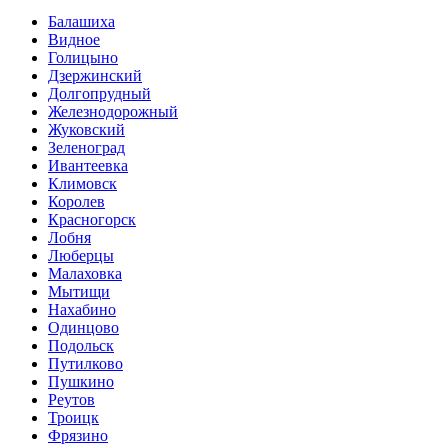
Балашиха
Видное
Голицыно
Дзержинский
Долгопрудный
Железнодорожный
Жуковский
Зеленоград
Ивантеевка
Климовск
Королев
Красногорск
Лобня
Люберцы
Малаховка
Мытищи
Нахабино
Одинцово
Подольск
Путилково
Пушкино
Реутов
Троицк
Фрязино