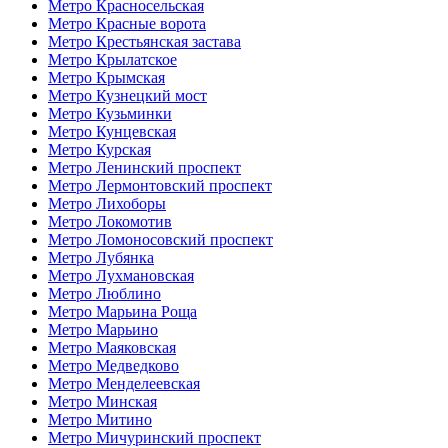
Метро Красносельская
Метро Красные ворота
Метро Крестьянская застава
Метро Крылатское
Метро Крымская
Метро Кузнецкий мост
Метро Кузьминки
Метро Кунцевская
Метро Курская
Метро Ленинский проспект
Метро Лермонтовский проспект
Метро Лихоборы
Метро Локомотив
Метро Ломоносовский проспект
Метро Лубянка
Метро Лухмановская
Метро Люблино
Метро Марьина Роща
Метро Марьино
Метро Маяковская
Метро Медведково
Метро Менделеевская
Метро Минская
Метро Митино
Метро Мичуринский проспект