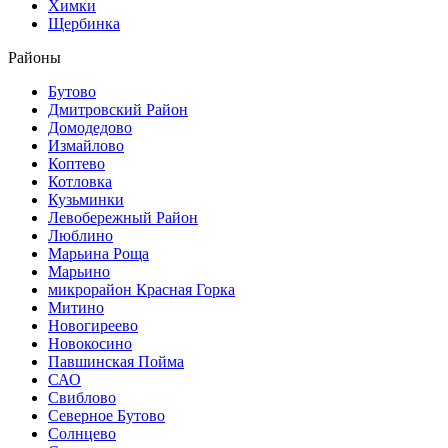
Химки
Щербинка
Районы
Бутово
Дмитровский Район
Домодедово
Измайлово
Коптево
Котловка
Кузьминки
Левобережный Район
Люблино
Марьина Роща
Марьино
микрорайон Красная Горка
Митино
Новогиреево
Новокосино
Павшинская Пойма
САО
Свиблово
Северное Бутово
Солнцево