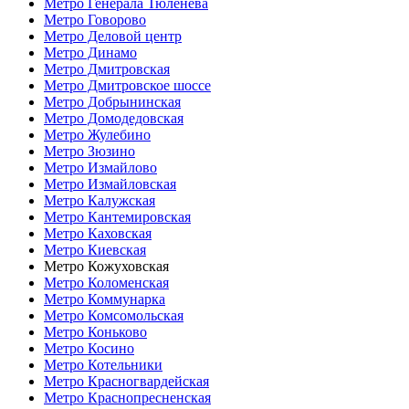
Метро Генерала Тюленева
Метро Говорово
Метро Деловой центр
Метро Динамо
Метро Дмитровская
Метро Дмитровское шоссе
Метро Добрынинская
Метро Домодедовская
Метро Жулебино
Метро Зюзино
Метро Измайлово
Метро Измайловская
Метро Калужская
Метро Кантемировская
Метро Каховская
Метро Киевская
Метро Кожуховская
Метро Коломенская
Метро Коммунарка
Метро Комсомольская
Метро Коньково
Метро Косино
Метро Котельники
Метро Красногвардейская
Метро Краснопресненская