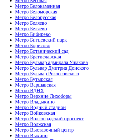
Метро Беговая
Метро Белокаменная
Метро Беломорская
Метро Белорусская
Метро Беляево
Метро Беляево
Метро Бибирево
Метро Битцевский парк
Метро Борисово
Метро Ботанический сад
Метро Братиславская
Метро Бульвар адмирала Ушакова
Метро Бульвар Дмитрия Донского
Метро Бульвар Рокоссовского
Метро Бутырская
Метро Варшавская
Метро ВДНХ
Метро Верхние Лихоборы
Метро Владыкино
Метро Водный стадион
Метро Войковская
Метро Волгоградский проспект
Метро Волжская
Метро Выставочный центр
Метро Выхино