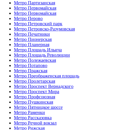
Метро Партизанская
Метро Первомайская
Метро Первомайская
Метро Перово
Метро Петровский парк
Метро Петровско-Разумовская
Метро Печатники
Метро Пионерская
Метро Планерная
Метро Площадь Ильича
Метро Площадь Революции
Метро Полежаевская
Метро Потапово
Метро Пражская
Метро Преображенская площадь
Метро Пролетарская
Метро Проспект Вернадского
Метро Проспект Мира
Метро Профсоюзная
Метро Пушкинская
Метро Пятницкое шоссе
Метро Раменки
Метро Рассказовка
Метро Речной вокзал
Метро Рижская