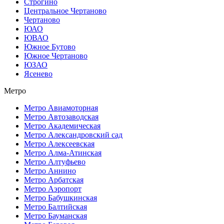
Строгино
Центральное Чертаново
Чертаново
ЮАО
ЮВАО
Южное Бутово
Южное Чертаново
ЮЗАО
Ясенево
Метро
Метро Авиамоторная
Метро Автозаводская
Метро Академическая
Метро Александровский сад
Метро Алексеевская
Метро Алма-Атинская
Метро Алтуфьево
Метро Аннино
Метро Арбатская
Метро Аэропорт
Метро Бабушкинская
Метро Балтийская
Метро Бауманская