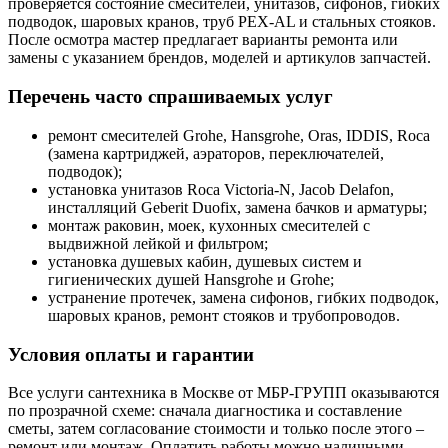
проверяется состояние смесителей, унитазов, сифонов, гибких
подводок, шаровых кранов, труб PEX‑AL и стальных стояков.
После осмотра мастер предлагает варианты ремонта или
замены с указанием брендов, моделей и артикулов запчастей.
Перечень часто спрашиваемых услуг
ремонт смесителей Grohe, Hansgrohe, Oras, IDDIS, Roca
(замена картриджей, аэраторов, переключателей,
подводок);
установка унитазов Roca Victoria‑N, Jacob Delafon,
инсталляций Geberit Duofix, замена бачков и арматуры;
монтаж раковин, моек, кухонных смесителей с
выдвижной лейкой и фильтром;
установка душевых кабин, душевых систем и
гигиенических душей Hansgrohe и Grohe;
устранение протечек, замена сифонов, гибких подводок,
шаровых кранов, ремонт стояков и трубопроводов.
Условия оплаты и гарантии
Все услуги сантехника в Москве от МБР‑ГРУПП оказываются
по прозрачной схеме: сначала диагностика и составление
сметы, затем согласование стоимости и только после этого –
ремонт или монтаж. Оплатить работы можно наличными,