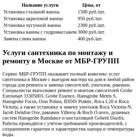
Название услуги
Цена, от
Установка стальной ванны
1500 руб./шт.
Установка акриловой ванны
950 руб./шт.
Установка чугунной ванны
2300 руб./шт.
Установка ванны с гидромассажем
3000 руб./шт.
Замена слива ванны
400 руб./шт.
Услуги сантехника по монтажу и
ремонту в Москве от МБР‑ГРУПП
Сервис МБР‑ГРУПП оказывает полный комплекс услуг
сантехника в Москве с выездом мастера на дом в любой район
города для ремонта и замены смесителей, унитазов, раковин.
Специалисты выполняют ремонт и монтаж смесителей Grohe
Eurosmart 33305003, Grohe Essence, Hansgrohe Metris S,
Hansgrohe Focus, Oras Polara, IDDIS Praktic, Roca L20 и Roca
Victoria, а также установку и замену унитазов Roca Victoria‑N,
Jacob Delafon Ove, раковин Villeroy & Boch O.novo, душевых
систем Hansgrohe Raindance и инсталляций Geberit Duofix.
Работы проводятся с учётом требований производителей, с
сохранением гарантии и характеристик напора и температуры
воды.