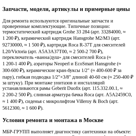
Запчасти, модели, артикулы и примерные цены
Для ремонта используются оригинальные запчасти и
проверенные комплектующие. Типичные позиции:
термостатический картридж Grohe 33 284 (арт. 33284000, ≈
1 200 ₽), керамический картридж Hansgrohe M2/M3 (арт.
92730000, ≈ 1 500 ₽), картридж Roca R‑37T для смесителей
L20/Victoria (арт. A5A3A37T00, ≈ 2 500‑2 700 ₽),
переключатель «ванна/душ» для смесителей Roca (≈
1 200‑1 400 ₽), аэраторы Neoperl и EcoSmart Hansgrohe (≈
300‑600 ₽), керамические кран‑буксы 1/2" (≈ 400‑600 ₽ за
пару), гибкая подводка 1/2"×3/8" длиной 40‑60 см (≈ 250‑400 ₽
за штуку). При монтаже унитазов и инсталляций
устанавливаются рамы Geberit Duofix (арт. 115.332.00.1, ≈
2 200‑2 500 ₽), сливная арматура бачка Roca (арт. A5A2459C0,
≈ 1 400 ₽), сиденья с микролифтом Villeroy & Boch (арт.
5612300, ≈ 1 600 ₽).
Условия ремонта и монтажа в Москве
МБР‑ГРУПП выполняет диагностику сантехники на объекте: