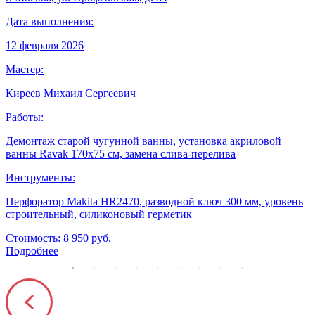
Дата выполнения:
Д
12 февраля 2026
1
Мастер:
М
Киреев Михаил Сергеевич
Работы:
Р
Демонтаж старой чугунной ванны, установка акриловой
П
ванны Ravak 170x75 см, замена слива-перелива
у
Инструменты:
Перфоратор Makita HR2470, разводной ключ 300 мм, уровень
Э
строительный, силиконовый герметик
з
Стоимость: 8 950 руб.
С
Подробнее