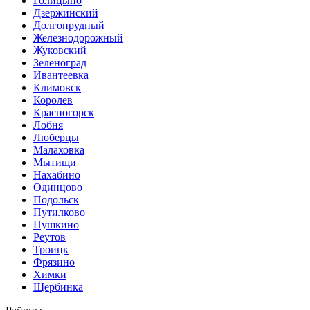
Голицыно
Дзержинский
Долгопрудный
Железнодорожный
Жуковский
Зеленоград
Ивантеевка
Климовск
Королев
Красногорск
Лобня
Люберцы
Малаховка
Мытищи
Нахабино
Одинцово
Подольск
Путилково
Пушкино
Реутов
Троицк
Фрязино
Химки
Щербинка