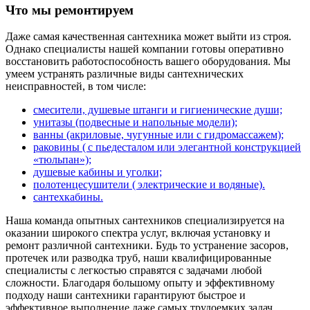
Что мы ремонтируем
Даже самая качественная сантехника может выйти из строя.
Однако специалисты нашей компании готовы оперативно
восстановить работоспособность вашего оборудования. Мы
умеем устранять различные виды сантехнических
неисправностей, в том числе:
смесители, душевые штанги и гигиенические души;
унитазы (подвесные и напольные модели);
ванны (акриловые, чугунные или с гидромассажем);
раковины ( с пьедесталом или элегантной конструкцией
«тюльпан»);
душевые кабины и уголки;
полотенцесушители ( электрические и водяные).
сантехкабины.
Наша команда опытных сантехников специализируется на
оказании широкого спектра услуг, включая установку и
ремонт различной сантехники. Будь то устранение засоров,
протечек или разводка труб, наши квалифицированные
специалисты с легкостью справятся с задачами любой
сложности. Благодаря большому опыту и эффективному
подходу наши сантехники гарантируют быстрое и
эффективное выполнение даже самых трудоемких задач.